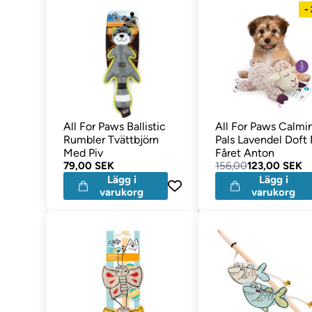
-
All For Paws Ballistic
All For Paws Calmi
Rumbler Tvättbjörn
Pals Lavendel Doft
Med Piv
Fåret Anton
79,00 SEK
156,00
123,00 SEK
Lägg i
Lägg i
varukorg
varukorg