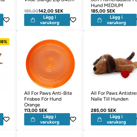
Hund MEDIUM
185,00
142,00 SEK
185,00 SEK
Lägg i
Lägg i
varukorg
varukorg
 18%
All For Paws Anti-Bite
All For Paws Antistre
Frisbee För Hund
Nalle Till Hunden
Orange
113,00 SEK
285,00 SEK
Lägg i
Lägg i
varukorg
varukorg