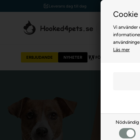
Leverans dag till dag
Cookie 
Vi använder c
informatione
användninge
Läs mer
ERBJUDANDE
NYHETER
FÖR HUND
FÖR 
Nödvändig