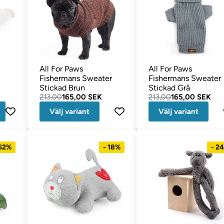
All For Paws
All For Paws
Fishermans Sweater
Fishermans Sweater
Stickad Brun
Stickad Grå
213,00
165,00 SEK
213,00
165,00 SEK
Välj variant
Välj variant
 52%
- 18%
- 2