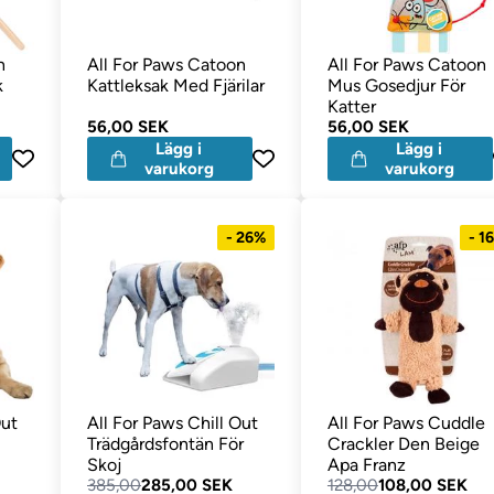
n
All For Paws Catoon
All For Paws Catoon
k
Kattleksak Med Fjärilar
Mus Gosedjur För
Katter
56,00 SEK
56,00 SEK
Lägg i
Lägg i
varukorg
varukorg
- 26%
- 1
Out
All For Paws Chill Out
All For Paws Cuddle
Trädgårdsfontän För
Crackler Den Beige
Skoj
Apa Franz
385,00
285,00 SEK
128,00
108,00 SEK