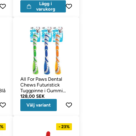
Lägg i
varukorg
All For Paws Dental
Chews Futuristick
Blå
Tuggpinne i Gummi
LARGE
128,00 SEK
Välj variant
3%
- 23%