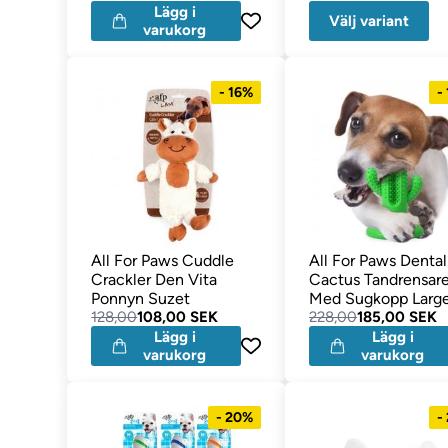
Lägg i
Välj variant
varukorg
- 16%
-
All For Paws Cuddle
All For Paws Dental
Crackler Den Vita
Cactus Tandrensar
Ponnyn Suzet
Med Sugkopp Larg
128,00
108,00 SEK
Grön
228,00
185,00 SEK
Lägg i
Lägg i
varukorg
varukorg
- 20%
-