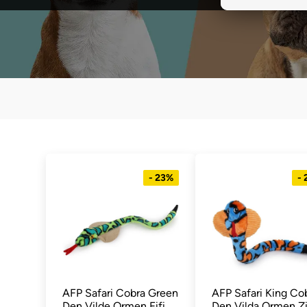
- 23%
-
AFP Safari Cobra Green
AFP Safari King Co
Den Vilde Ormen Fifi
Den Vilda Ormen Zi