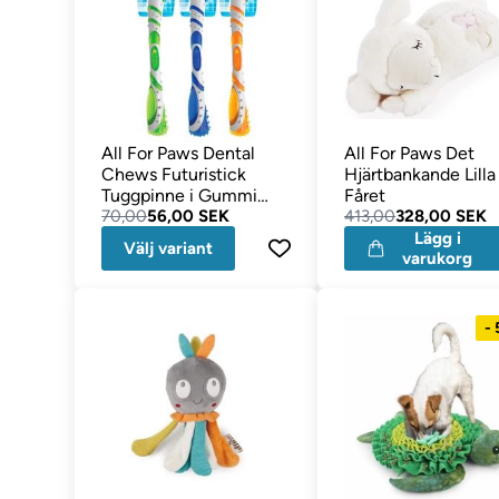
All For Paws Dental
All For Paws Det
Chews Futuristick
Hjärtbankande Lilla
Tuggpinne i Gummi
Fåret
SMALL
70,00
56,00 SEK
413,00
328,00 SEK
Lägg i
Välj variant
varukorg
-