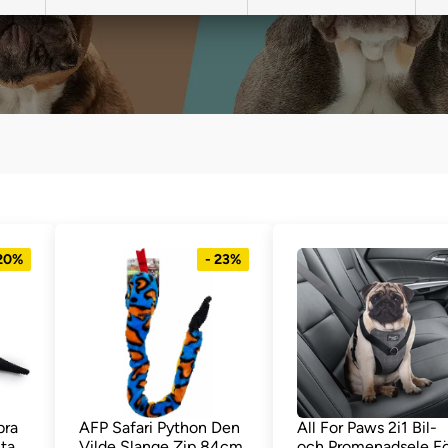
 20%
- 23%
bra
AFP Safari Python Den
All For Paws 2i1 Bil-
ta
Vilde Slange Zip 84cm
och Promenadsele Fö