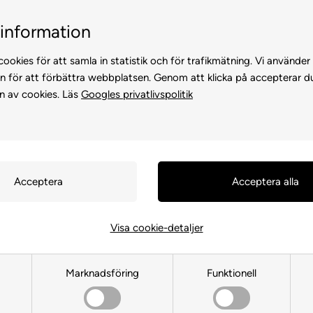
Kundservice +45 7174 3600
Billig frakt, endast 99 
information
ookies för att samla in statistik och för trafikmätning. Vi använder
n för att förbättra webbplatsen. Genom att klicka på accepterar d
n av cookies. Läs
Googles privatlivspolitik
KATTER
FÖR HÖNS
ANDRA DJUR
FÖR FÅGEL
FÖR HÄS
Visa cookie-detaljer
All For Paws
Marknadsföring
Funktionell
Framsida
»
MÄRKEVARA
»
All For Paws