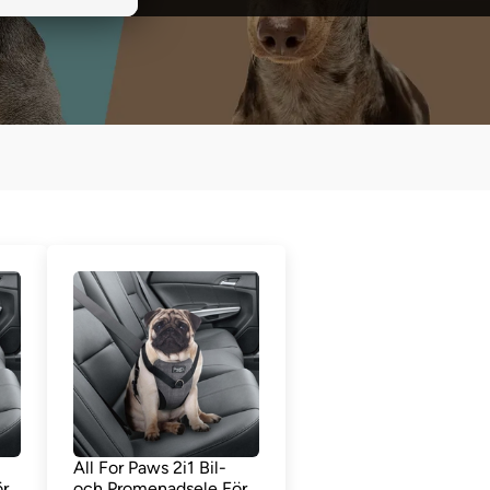
All For Paws 2i1 Bil-
r
och Promenadsele För