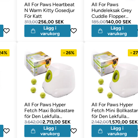
All For Paws Heartbeat
All For Paws
N Warm Kitty Gosedjur
Hundeleksak Grey
För Katt
Cuddle Flopper
313,00
256,00 SEK
Kramme Lammet Sof
185,00
140,00 SEK
Lägg i
Lägg i
varukorg
varukorg
 24%
- 26%
- 2
All For Paws Hyper
All For Paws Hyper
e
Fetch Maxi Bollkastare
Fetch Mini Bollkasta
för Den Lekfulla
för Den Lekfulla
Hunden
3.642,00
2.713,00 SEK
Hunden
2.142,00
1.570,00 SEK
Lägg i
Lägg i
varukorg
varukorg