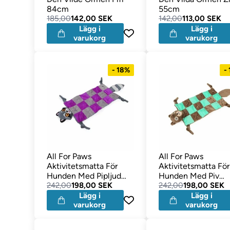
84cm
55cm
185,00
142,00 SEK
142,00
113,00 SEK
Lägg i
Lägg i
varukorg
varukorg
- 18%
-
All For Paws
All For Paws
Aktivitetsmatta För
Aktivitetsmatta För
Hunden Med Pipljud
Hunden Med Piv
Tvättbjörnen Erna
242,00
198,00 SEK
Ekorren Georg
242,00
198,00 SEK
Lägg i
Lägg i
varukorg
varukorg