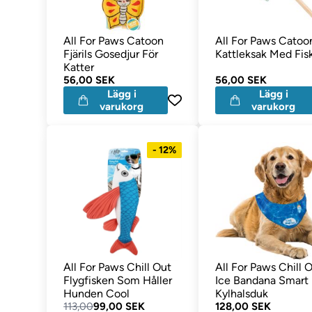
All For Paws Catoon
All For Paws Catoo
Fjärils Gosedjur För
Kattleksak Med Fis
Katter
56,00 SEK
56,00 SEK
Lägg i
Lägg i
varukorg
varukorg
- 12%
All For Paws Chill Out
All For Paws Chill 
Flygfisken Som Håller
Ice Bandana Smart
Hunden Cool
Kylhalsduk
113,00
99,00 SEK
128,00 SEK