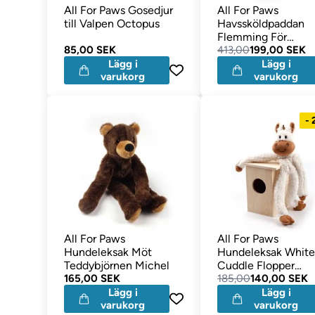
All For Paws Gosedjur
All For Paws
till Valpen Octopus
Havssköldpaddan
Flemming För
85,00 SEK
Stimulering &
413,00
199,00 SEK
Aktivering
Lägg i
Lägg i
varukorg
varukorg
-
All For Paws
All For Paws
Hundeleksak Möt
Hundeleksak Whit
Teddybjörnen Michel
Cuddle Flopper
165,00 SEK
Kramhästen Mette
185,00
140,00 SEK
Lägg i
Lägg i
varukorg
varukorg