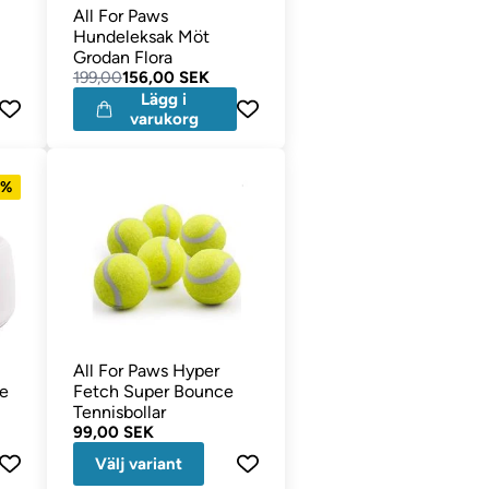
All For Paws
Hundeleksak Möt
Grodan Flora
us
199,00
156,00 SEK
Lägg i
varukorg
7%
All For Paws Hyper
re
Fetch Super Bounce
Tennisbollar
99,00 SEK
Välj variant