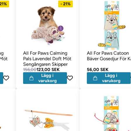
 21%
- 21%
ng
All For Paws Calming
All For Paws Catoon
 Möt
Pals Lavendel Doft Möt
Bäver Gosedjur För K
Sengångaren Skipper
156,00
123,00 SEK
56,00 SEK
Lägg i
Lägg i
varukorg
varukorg