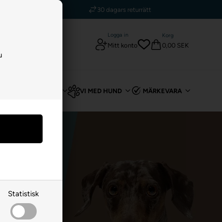
kr
30 dagars returrätt
Logga in
Korg
0,00 SEK
Mitt konto
u
T
FÖR KANIN
VI MED HUND
MÄRKEVARA
Statistisk