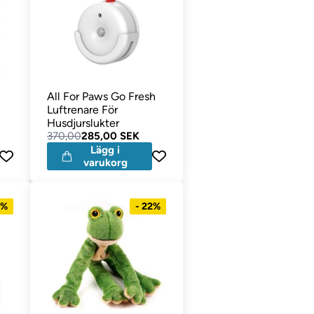
All For Paws Go Fresh
Luftrenare För
Husdjurslukter
370,00
285,00 SEK
Lägg i
varukorg
4%
- 22%