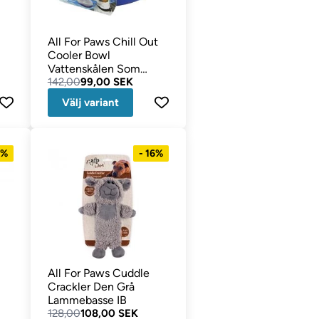
All For Paws Chill Out
Cooler Bowl
Vattenskålen Som
Kyler
142,00
99,00 SEK
Välj variant
6%
- 16%
All For Paws Cuddle
Crackler Den Grå
Lammebasse IB
128,00
108,00 SEK