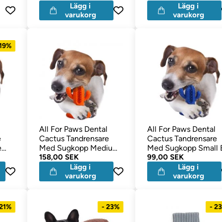
Lägg i
Lägg i
varukorg
varukorg
 19%
All For Paws Dental
All For Paws Dental
e
Cactus Tandrensare
Cactus Tandrensare
e
Med Sugkopp Medium
Med Sugkopp Small 
Orange
158,00 SEK
99,00 SEK
Lägg i
Lägg i
varukorg
varukorg
 21%
- 23%
- 2