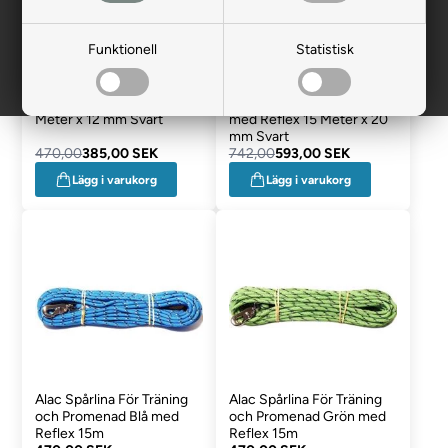
Funktionell
Statistisk
Alac Halkfri Spårlina 15
Alac Halksäker Spårlina
Meter x 12 mm Svart
med Reflex 15 Meter x 20
mm Svart
470,00
385,00 SEK
742,00
593,00 SEK
Lägg i varukorg
Lägg i varukorg
Alac Spårlina För Träning
Alac Spårlina För Träning
och Promenad Blå med
och Promenad Grön med
Reflex 15m
Reflex 15m