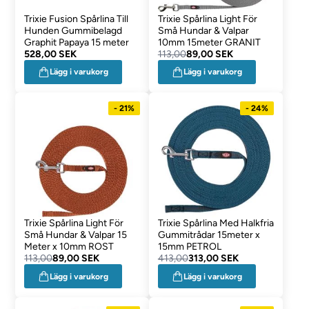
Trixie Fusion Spårlina Till
Trixie Spårlina Light För
Hunden Gummibelagd
Små Hundar & Valpar
Graphit Papaya 15 meter
10mm 15meter GRANIT
528,00 SEK
113,00
89,00 SEK
Lägg i varukorg
Lägg i varukorg
- 21%
- 24%
Trixie Spårlina Light För
Trixie Spårlina Med Halkfria
Små Hundar & Valpar 15
Gummitrådar 15meter x
Meter x 10mm ROST
15mm PETROL
113,00
89,00 SEK
413,00
313,00 SEK
Lägg i varukorg
Lägg i varukorg