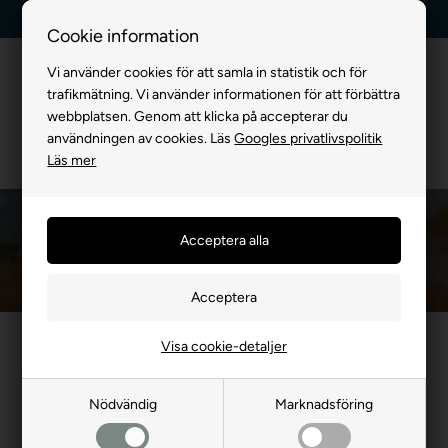
Leverans dag till dag
Kundservice +45 7174 3600
Cookie information
Vi använder cookies för att samla in statistik och för
trafikmätning. Vi använder informationen för att förbättra
webbplatsen. Genom att klicka på accepterar du
användningen av cookies. Läs
Googles privatlivspolitik
Läs mer
Spårlina 15 meter
Framsida
»
FÖR HUND
»
Lina
»
Spårlinor
»
Spårlina 15 meter
Visa cookie-detaljer
- 18%
- 20%
Nödvändig
Marknadsföring