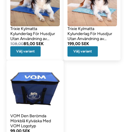
Trixie Kylmatta
Trixie Kylmatta
Kylunderlag För Husdjur
Kylunderlag För Husdjur
Utan Användning av
Utan Användning av
Vatten BLÅ
108,00
85,00 SEK
Vatten LJUSBLÅ
199,00 SEK
BUBBLOR
Välj variant
Välj variant
VOM Den Berömda
Mörkblå Kylväska Med
VOM Logotyp
99,00 SEK