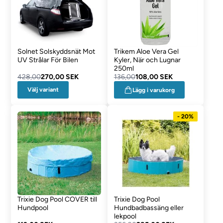
Solnet Solskyddsnät Mot
Trikem Aloe Vera Gel
UV Strålar För Bilen
Kyler, När och Lugnar
250ml
428,00
270,00 SEK
136,00
108,00 SEK
Välj variant
Lägg i varukorg
- 20%
Trixie Dog Pool COVER till
Trixie Dog Pool
Hundpool
Hundbadbassäng eller
lekpool