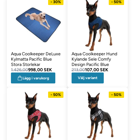
- 30%
- 50%
Aqua Coolkeeper DeLuxe
Aqua Coolkeeper Hund
Kylmatta Pacific Blue
Kylande Sele Comfy
Stora Storlekar
Design Pacific Blue
1.426,00
998,00 SEK
213,00
107,00 SEK
Välj variant
Lägg i varukorg
- 50%
- 50%