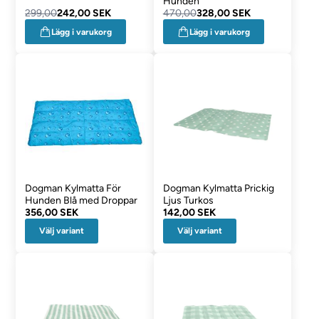
Hunden
299,00
242,00 SEK
470,00
328,00 SEK
Lägg i varukorg
Lägg i varukorg
Dogman Kylmatta För
Dogman Kylmatta Prickig
Hunden Blå med Droppar
Ljus Turkos
356,00 SEK
142,00 SEK
Välj variant
Välj variant