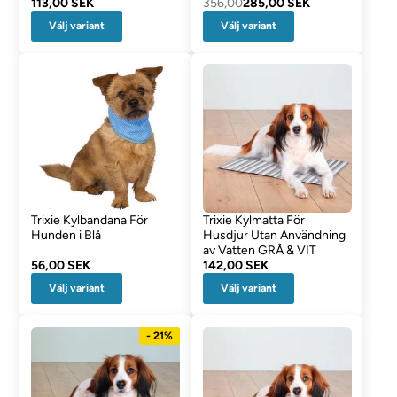
113,00 SEK
356,00
285,00 SEK
Välj variant
Välj variant
Trixie Kylbandana För
Trixie Kylmatta För
Hunden i Blå
Husdjur Utan Användning
av Vatten GRÅ & VIT
56,00 SEK
142,00 SEK
Välj variant
Välj variant
- 21%