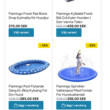
Flamingo Fresk Pad Bone
Flamingo Kylbädd Fresk
Drop Kylmatta för Husdjur
Blå Grå Kyler Hunden I
Den Varma Tiden
270,00 SEK
656,00
459,00 SEK
Välj variant
Välj variant
- 33%
- 22%
Flamingo Pool Flytande
Flamingo Sprinkler
Säng En Äkta Kylsäng För
Vattenpool Med Fontän
Din Hund
För Hundvattenlek
428,00
285,00 SEK
328,00
256,00 SEK
Lägg i varukorg
Lägg i varukorg