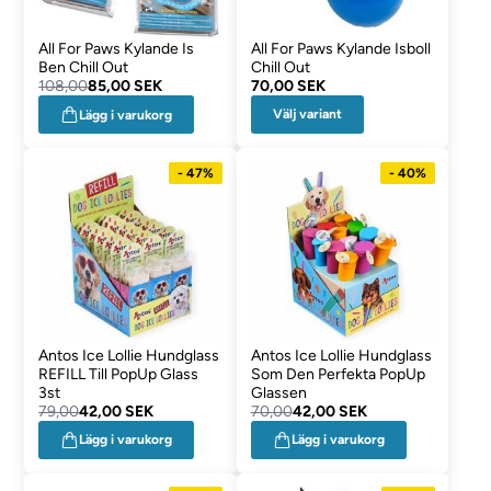
All For Paws Kylande Is
All For Paws Kylande Isboll
Ben Chill Out
Chill Out
108,00
85,00 SEK
70,00 SEK
Välj variant
Lägg i varukorg
- 47%
- 40%
Antos Ice Lollie Hundglass
Antos Ice Lollie Hundglass
REFILL Till PopUp Glass
Som Den Perfekta PopUp
3st
Glassen
79,00
42,00 SEK
70,00
42,00 SEK
Lägg i varukorg
Lägg i varukorg