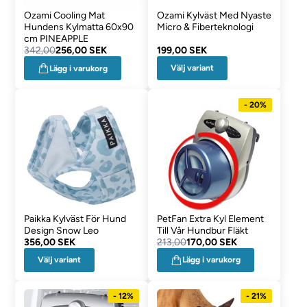
Ozami Cooling Mat
Ozami Kylväst Med Nyaste
Hundens Kylmatta 60x90
Micro & Fiberteknologi
cm PINEAPPLE
342,00
256,00 SEK
199,00 SEK
Välj variant
Lägg i varukorg
- 20%
Paikka Kylväst För Hund
PetFan Extra Kyl Element
Design Snow Leo
Till Vår Hundbur Fläkt
356,00 SEK
213,00
170,00 SEK
Välj variant
Lägg i varukorg
- 12%
- 21%