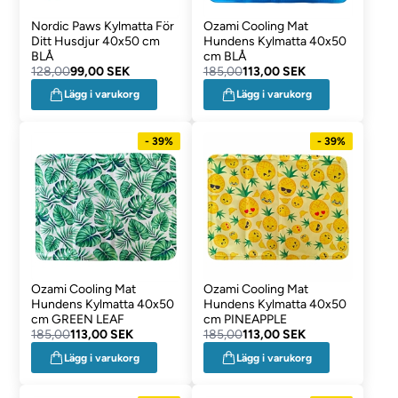
Nordic Paws Kylmatta För
Ozami Cooling Mat
Ditt Husdjur 40x50 cm
Hundens Kylmatta 40x50
BLÅ
cm BLÅ
128,00
99,00 SEK
185,00
113,00 SEK
Lägg i varukorg
Lägg i varukorg
- 39%
- 39%
Ozami Cooling Mat
Ozami Cooling Mat
Hundens Kylmatta 40x50
Hundens Kylmatta 40x50
cm GREEN LEAF
cm PINEAPPLE
185,00
113,00 SEK
185,00
113,00 SEK
Lägg i varukorg
Lägg i varukorg