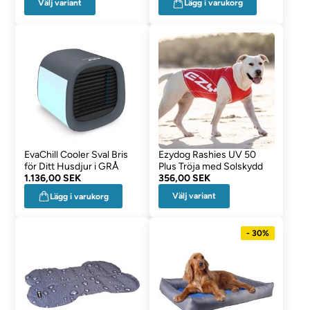
Välj variant
Lägg i varukorg
EvaChill Cooler Sval Bris
Ezydog Rashies UV 50
för Ditt Husdjur i GRÅ
Plus Tröja med Solskydd
1.136,00 SEK
356,00 SEK
Välj variant
Lägg i varukorg
- 30%