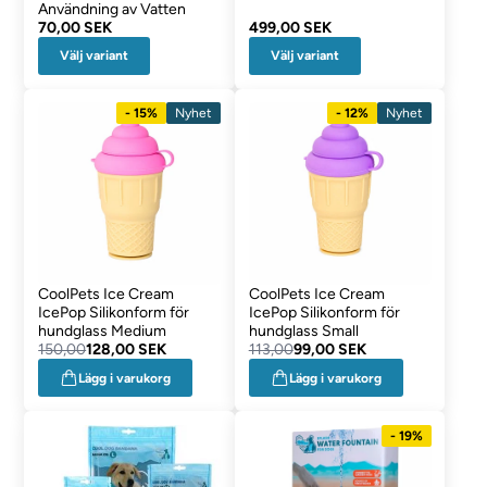
Användning av Vatten
70,00 SEK
499,00 SEK
Välj variant
Välj variant
- 15%
Nyhet
- 12%
Nyhet
CoolPets Ice Cream
CoolPets Ice Cream
IcePop Silikonform för
IcePop Silikonform för
hundglass Medium
hundglass Small
150,00
128,00 SEK
113,00
99,00 SEK
Lägg i varukorg
Lägg i varukorg
- 19%