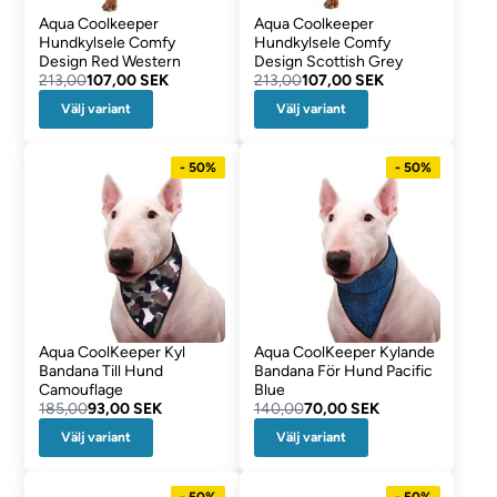
Aqua Coolkeeper
Aqua Coolkeeper
Hundkylsele Comfy
Hundkylsele Comfy
Design Red Western
Design Scottish Grey
213,00
107,00 SEK
213,00
107,00 SEK
Välj variant
Välj variant
- 50%
- 50%
Aqua CoolKeeper Kyl
Aqua CoolKeeper Kylande
Bandana Till Hund
Bandana För Hund Pacific
Camouflage
Blue
185,00
93,00 SEK
140,00
70,00 SEK
Välj variant
Välj variant
- 50%
- 50%