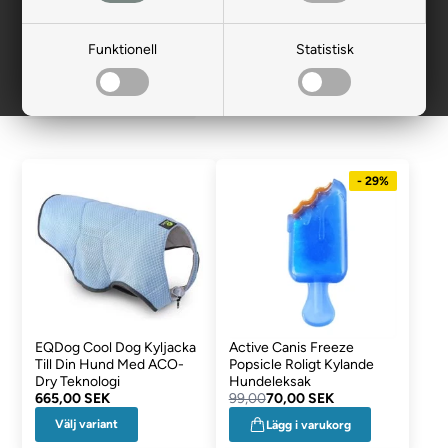
varm, kylning för hundar, katter och
husdjur
Funktionell
Statistisk
Kylfiltar
- 29%
EQDog Cool Dog Kyljacka
Active Canis Freeze
Till Din Hund Med ACO-
Popsicle Roligt Kylande
Dry Teknologi
Hundeleksak
665,00 SEK
99,00
70,00 SEK
Välj variant
Lägg i varukorg