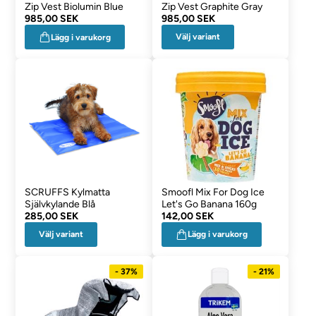
Zip Vest Biolumin Blue
Zip Vest Graphite Gray
985,00 SEK
985,00 SEK
Välj variant
Lägg i varukorg
SCRUFFS Kylmatta
Smoofl Mix For Dog Ice
Självkylande Blå
Let's Go Banana 160g
285,00 SEK
142,00 SEK
Välj variant
Lägg i varukorg
- 37%
- 21%