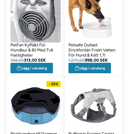
PetFan Kylfläkt För
Petsafe Outlast
Hundbur & Bil Med Två
Drickfontän Friskt Vatten
Hastigheter
För Hund & Katt 1,7l
356,00
313,00 SEK
1.270,00
998,00 SEK
Lägg i varukorg
Lägg i varukorg
- 25%
Poolöverdrag till Dogman
Ruffwear Swamp Cooler