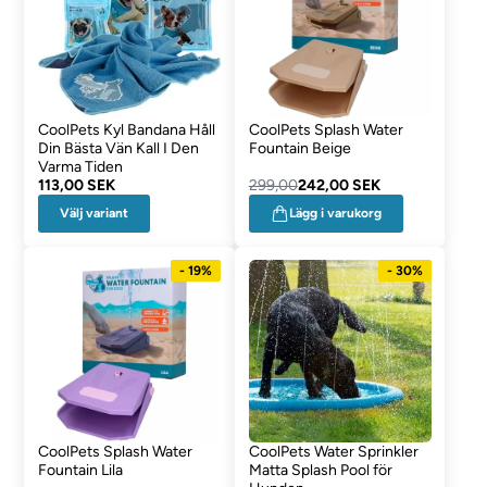
CoolPets Kyl Bandana Håll
CoolPets Splash Water
Din Bästa Vän Kall I Den
Fountain Beige
Varma Tiden
113,00 SEK
299,00
242,00 SEK
Välj variant
Lägg i varukorg
- 19%
- 30%
CoolPets Splash Water
CoolPets Water Sprinkler
Fountain Lila
Matta Splash Pool för