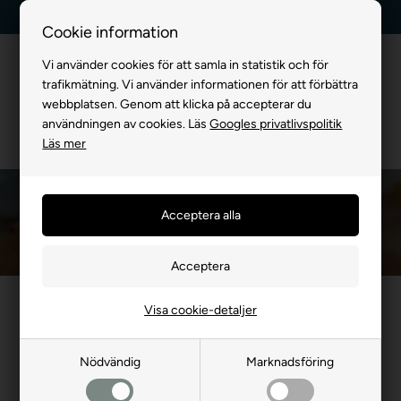
Kundservice +45 7174 3600
Billig frakt, endast 99 kr
Cookie information
Vi använder cookies för att samla in statistik och för
trafikmätning. Vi använder informationen för att förbättra
webbplatsen. Genom att klicka på accepterar du
användningen av cookies. Läs
Googles privatlivspolitik
Läs mer
Kylning för Hund
Du är här:
FÖR HUND
/
Kylning för Hund
Visa cookie-detaljer
Nödvändig
Marknadsföring
Kylning för hundar. Hundens päls är