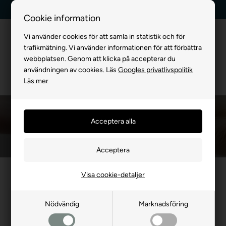
Billig frakt, endast 99 kr
30 dagars returrätt
Cookie information
Vi använder cookies för att samla in statistik och för
trafikmätning. Vi använder informationen för att förbättra
webbplatsen. Genom att klicka på accepterar du
användningen av cookies. Läs
Googles privatlivspolitik
Läs mer
Hälsa och Energi
Framsida
»
VI MED HUND
»
Hälsa och Energi
Visa cookie-detaljer
- 63%
- 20%
Nödvändig
Marknadsföring