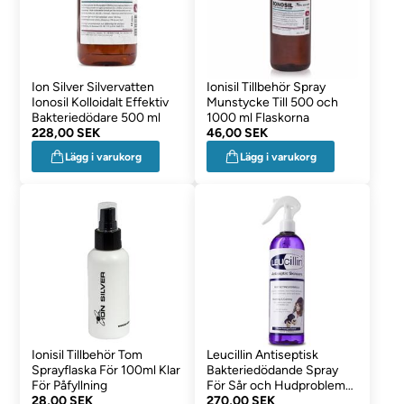
Ion Silver Silvervatten
Ionisil Tillbehör Spray
Ionosil Kolloidalt Effektiv
Munstycke Till 500 och
Bakteriedödare 500 ml
1000 ml Flaskorna
228,00 SEK
46,00 SEK
Lägg i varukorg
Lägg i varukorg
Ionisil Tillbehör Tom
Leucillin Antiseptisk
Sprayflaska För 100ml Klar
Bakteriedödande Spray
För Påfyllning
För Sår och Hudproblem
28,00 SEK
500ml
270,00 SEK