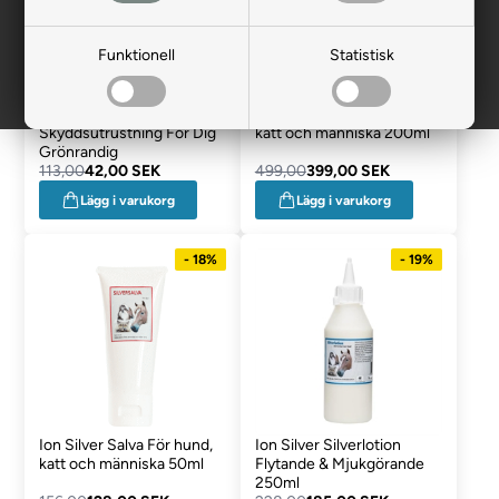
Funktionell
Statistisk
Hunter Munskydd
Ion Silver Salva För hund,
Skyddsutrustning För Dig
katt och människa 200ml
Grönrandig
113,00
42,00 SEK
499,00
399,00 SEK
Lägg i varukorg
Lägg i varukorg
- 18%
- 19%
Ion Silver Salva För hund,
Ion Silver Silverlotion
katt och människa 50ml
Flytande & Mjukgörande
250ml