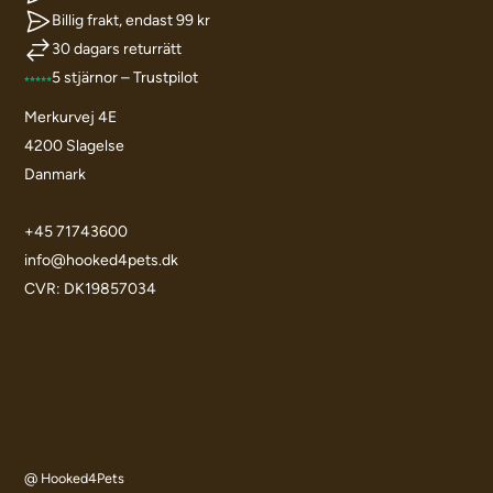
Billig frakt, endast 99 kr
30 dagars returrätt
5 stjärnor – Trustpilot
Merkurvej 4E
4200 Slagelse
Danmark
+45 71743600
info@hooked4pets.dk
CVR: DK19857034
@ Hooked4Pets