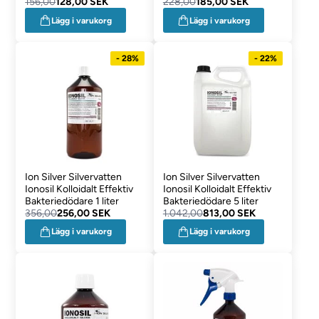
156,00
128,00 SEK
228,00
185,00 SEK
Lägg i varukorg
Lägg i varukorg
- 28%
- 22%
Ion Silver Silvervatten
Ion Silver Silvervatten
Ionosil Kolloidalt Effektiv
Ionosil Kolloidalt Effektiv
Bakteriedödare 1 liter
Bakteriedödare 5 liter
356,00
256,00 SEK
1.042,00
813,00 SEK
Lägg i varukorg
Lägg i varukorg