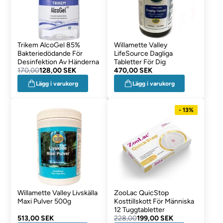
Trikem AlcoGel 85%
Willamette Valley
Bakteriedödande För
LifeSource Dagliga
Desinfektion Av Händerna
Tabletter För Dig
170,00
128,00 SEK
470,00 SEK
Lägg i varukorg
Lägg i varukorg
- 13%
Willamette Valley Livskälla
ZooLac QuicStop
Maxi Pulver 500g
Kosttillskott För Människa
12 Tuggtabletter
513,00 SEK
228,00
199,00 SEK