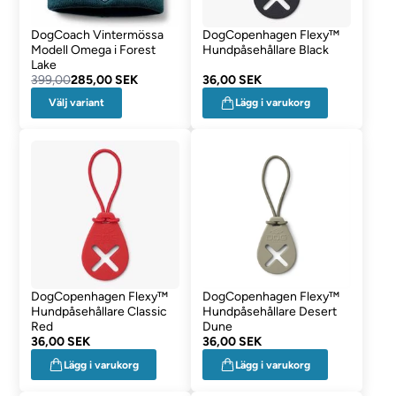
DogCoach Vintermössa
DogCopenhagen Flexy™
Modell Omega i Forest
Hundpåsehållare Black
Lake
399,00
285,00 SEK
36,00 SEK
Välj variant
Lägg i varukorg
DogCopenhagen Flexy™
DogCopenhagen Flexy™
Hundpåsehållare Classic
Hundpåsehållare Desert
Red
Dune
36,00 SEK
36,00 SEK
Lägg i varukorg
Lägg i varukorg