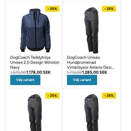
- 25%
- 25%
DogCoach Teddytröja
DogCoach Unisex
Unisex 2.0 Design Winston
Hundpromenad
Navy
Vinterbyxor Asterix Design
1.570,00
1.178,00 SEK
Regular
1.713,00
1.285,00 SEK
Välj variant
Välj variant
- 25%
- 25%