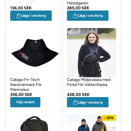
Hästägaren
136,00 SEK
285,00 SEK
Lägg i varukorg
Lägg i varukorg
Catago Fir-Tech
Catago Midjeväska med
Nackvärmare För
Ficka För Vattenflaska
Människor
356,00 SEK
428,00 SEK
Välj variant
Lägg i varukorg
- 20%