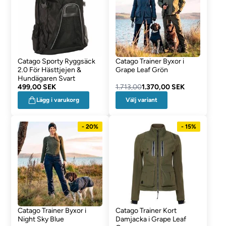
Catago Sporty Ryggsäck
Catago Trainer Byxor i
2.0 För Hästtjejen &
Grape Leaf Grön
Hundägaren Svart
499,00 SEK
1.713,00
1.370,00 SEK
Välj variant
Lägg i varukorg
- 20%
- 15%
Catago Trainer Byxor i
Catago Trainer Kort
Night Sky Blue
Damjacka i Grape Leaf