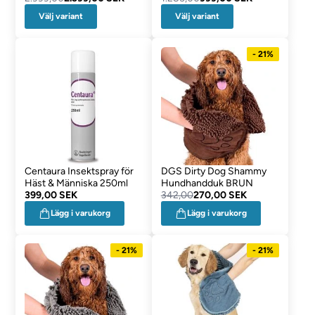
Välj variant
Välj variant
- 21%
Centaura Insektspray för
DGS Dirty Dog Shammy
Häst & Människa 250ml
Hundhandduk BRUN
399,00 SEK
342,00
270,00 SEK
Lägg i varukorg
Lägg i varukorg
- 21%
- 21%