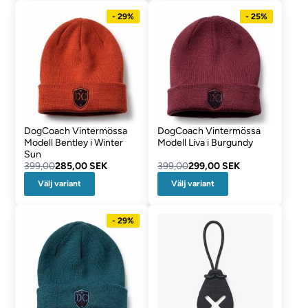
- 29%
- 25%
DogCoach Vintermössa
DogCoach Vintermössa
Modell Bentley i Winter
Modell Liva i Burgundy
Sun
399,00
285,00 SEK
399,00
299,00 SEK
Välj variant
Välj variant
- 29%