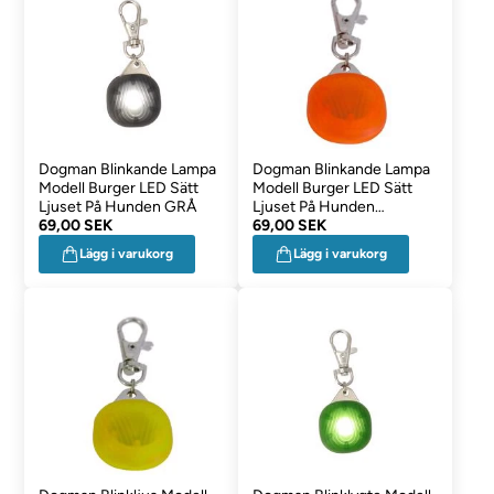
Dogman Blinkande Lampa
Dogman Blinkande Lampa
Modell Burger LED Sätt
Modell Burger LED Sätt
Ljuset På Hunden GRÅ
Ljuset På Hunden
69,00 SEK
ORANGE
69,00 SEK
Lägg i varukorg
Lägg i varukorg