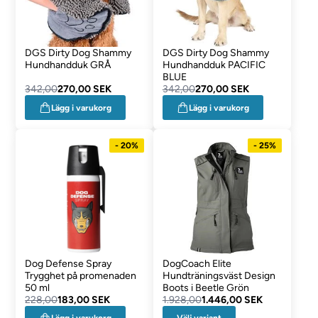
DGS Dirty Dog Shammy
DGS Dirty Dog Shammy
Hundhandduk GRÅ
Hundhandduk PACIFIC
BLUE
342,00
270,00 SEK
342,00
270,00 SEK
Lägg i varukorg
Lägg i varukorg
- 20%
- 25%
Dog Defense Spray
DogCoach Elite
Trygghet på promenaden
Hundträningsväst Design
50 ml
Boots i Beetle Grön
228,00
183,00 SEK
1.928,00
1.446,00 SEK
Välj variant