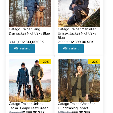
Catago Trainer Lång
Catago Trainer Man eller
Damjacka i Night Sky Blue
Unisex Jacka i Night Sky
Blue
3.142,00
2.513,00 SEK
2.999,00
2.399,00 SEK
Välj variant
Välj variant
- 20%
- 22%
Catago Trainer Unisex
Catago Trainer Vest För
Jacka i Grape Leaf Green
Hundträning i Svart
2.999,00
2.399,00 SEK
1.285,00
999,00 SEK