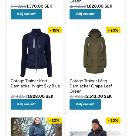
Green
1.713,00
1.370,00 SEK
2.142,00
1.828,00 SEK
Välj variant
Välj variant
- 15%
- 20%
Catago Trainer Kort
Catago Trainer Lång
Damjacka i Night Sky Blue
Damjacka i Grape Leaf
Green
2.142,00
1.828,00 SEK
3.142,00
2.513,00 SEK
Välj variant
Välj variant
- 20%
- 20%