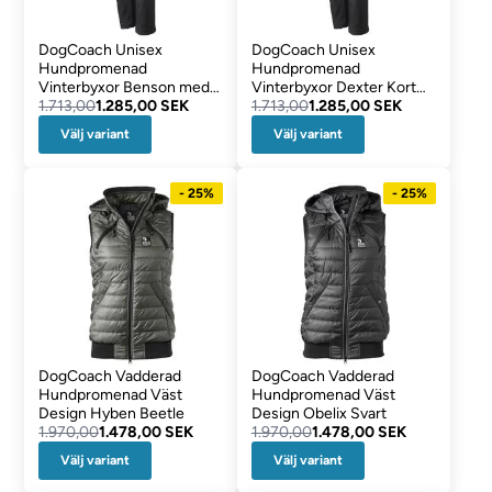
DogCoach Unisex
DogCoach Unisex
Hundpromenad
Hundpromenad
Vinterbyxor Benson med
Vinterbyxor Dexter Kort
Extra Benlängd
1.713,00
1.285,00 SEK
Benlängd
1.713,00
1.285,00 SEK
Välj variant
Välj variant
- 25%
- 25%
DogCoach Vadderad
DogCoach Vadderad
Hundpromenad Väst
Hundpromenad Väst
Design Hyben Beetle
Design Obelix Svart
1.970,00
1.478,00 SEK
1.970,00
1.478,00 SEK
Välj variant
Välj variant