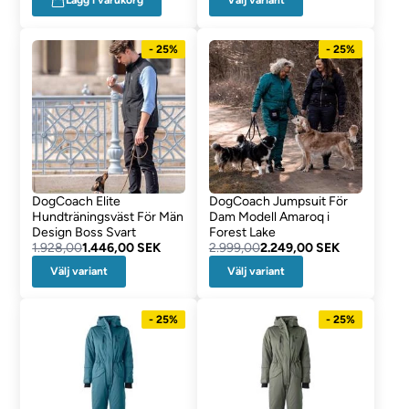
Lägg i varukorg
- 25%
- 25%
DogCoach Elite
DogCoach Jumpsuit För
Hundträningsväst För Män
Dam Modell Amaroq i
Design Boss Svart
Forest Lake
1.928,00
1.446,00 SEK
2.999,00
2.249,00 SEK
Välj variant
Välj variant
- 25%
- 25%