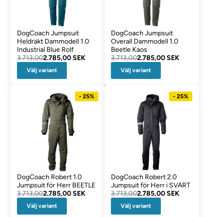
DogCoach Jumpsuit
DogCoach Jumpsuit
Heldräkt Dammodell 1.0
Overall Dammodell 1.0
Industrial Blue Rolf
Beetle Kaos
3.713,00
2.785,00 SEK
3.713,00
2.785,00 SEK
Välj variant
Välj variant
- 25%
- 25%
DogCoach Robert 1.0
DogCoach Robert 2.0
Jumpsuit för Herr BEETLE
Jumpsuit för Herr i SVART
3.713,00
2.785,00 SEK
3.713,00
2.785,00 SEK
Välj variant
Välj variant