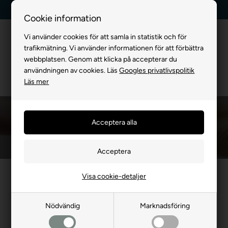
Billig frakt, endast 99 kr
30 dagars returrätt
Cookie information
Vi använder cookies för att samla in statistik och för
trafikmätning. Vi använder informationen för att förbättra
webbplatsen. Genom att klicka på accepterar du
användningen av cookies. Läs
Googles privatlivspolitik
Läs mer
Promenad med Hund
Framsida
»
VI MED HUND
»
Promenad med Hund
Visa cookie-detaljer
Nödvändig
Marknadsföring