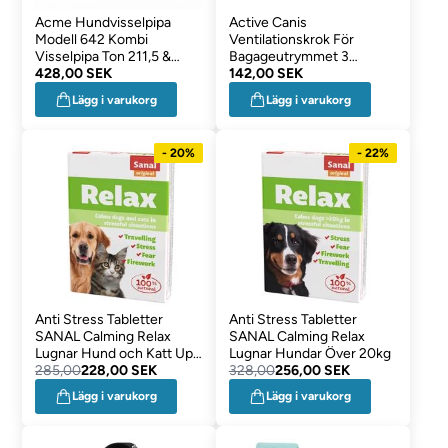
Acme Hundvisselpipa
Active Canis
Modell 642 Kombi
Ventilationskrok För
Visselpipa Ton 211,5 &
Bagageutrymmet 3
Triller 560 SVART
428,00 SEK
Längder
142,00 SEK
Lägg i varukorg
Lägg i varukorg
- 20%
- 22%
Anti Stress Tabletter
Anti Stress Tabletter
SANAL Calming Relax
SANAL Calming Relax
Lugnar Hund och Katt Upp
Lugnar Hundar Över 20kg
Till 20 kg
285,00
228,00 SEK
328,00
256,00 SEK
Lägg i varukorg
Lägg i varukorg