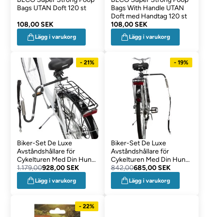
Bags UTAN Doft 120 st
Bags With Handle UTAN
Doft med Handtag 120 st
108,00 SEK
108,00 SEK
Lägg i varukorg
Lägg i varukorg
- 21%
- 19%
Biker-Set De Luxe
Biker-Set De Luxe
Avståndshållare för
Avståndshållare för
Cykelturen Med Din Hund
Cykelturen Med Din Hund
M/XL
1.179,00
928,00 SEK
S/M
842,00
685,00 SEK
Lägg i varukorg
Lägg i varukorg
- 22%