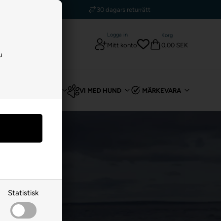
kr
30 dagars returrätt
Logga in
Korg
0,00 SEK
Mitt konto
u
T
FÖR KANIN
VI MED HUND
MÄRKEVARA
Statistisk