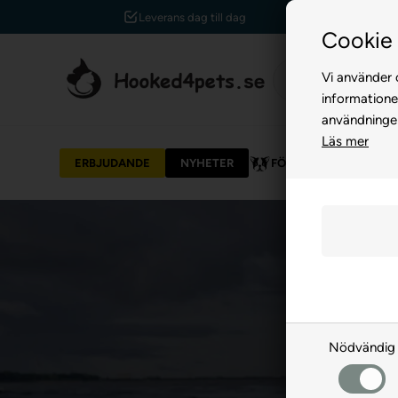
Leverans dag till dag
Cookie 
Vi använder c
informatione
användninge
Läs mer
ERBJUDANDE
NYHETER
FÖR HUND
FÖR 
Nödvändig