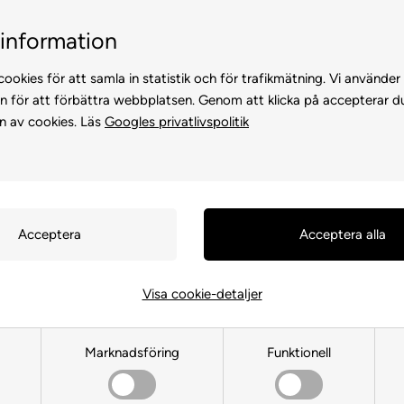
Kundservice +45 7174 3600
Billig frakt, endast 99 
information
ookies för att samla in statistik och för trafikmätning. Vi använder
n för att förbättra webbplatsen. Genom att klicka på accepterar d
n av cookies. Läs
Googles privatlivspolitik
KATTER
FÖR HÖNS
ANDRA DJUR
FÖR FÅGEL
FÖR HÄS
Visa cookie-detaljer
Framsida
»
RETUR PORTO
Marknadsföring
Funktionell