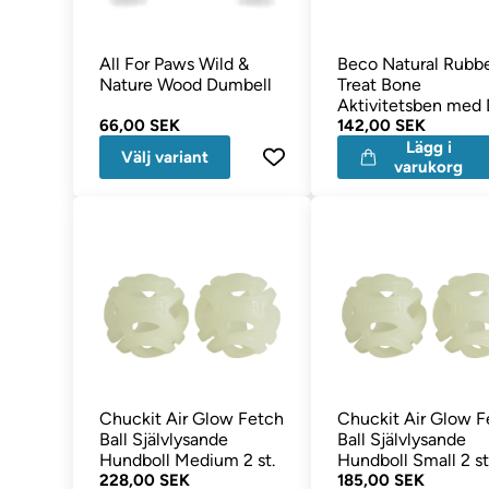
All For Paws Wild &
Beco Natural Rubb
Nature Wood Dumbell
Treat Bone
Aktivitetsben med 
66,00 SEK
av Vanilj GRÖN
142,00 SEK
Lägg i
Välj variant
varukorg
Chuckit Air Glow Fetch
Chuckit Air Glow F
Ball Självlysande
Ball Självlysande
Hundboll Medium 2 st.
Hundboll Small 2 st
228,00 SEK
185,00 SEK