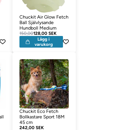
Chuckit Air Glow Fetch
Ball Självlysande
Hundboll Medium
150,00
128,00 SEK
Lägg i
varukorg
Chuckit Eco Fetch
ll
Bollkastare Sport 18M
45 cm
242,00 SEK