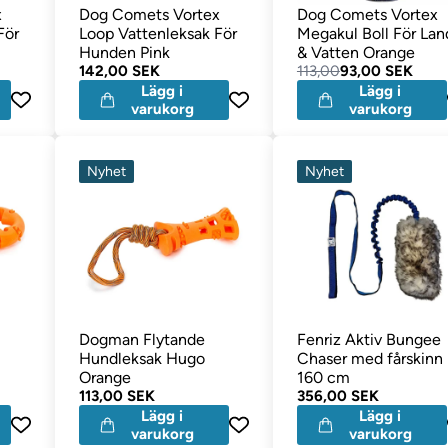
x
Dog Comets Vortex
Dog Comets Vortex
För
Loop Vattenleksak För
Megakul Boll För Lan
Hunden Pink
& Vatten Orange
142,00 SEK
113,00
93,00 SEK
Lägg i
Lägg i
varukorg
varukorg
Nyhet
Nyhet
Dogman Flytande
Fenriz Aktiv Bungee
Hundleksak Hugo
Chaser med fårskinn
Orange
160 cm
113,00 SEK
356,00 SEK
Lägg i
Lägg i
varukorg
varukorg