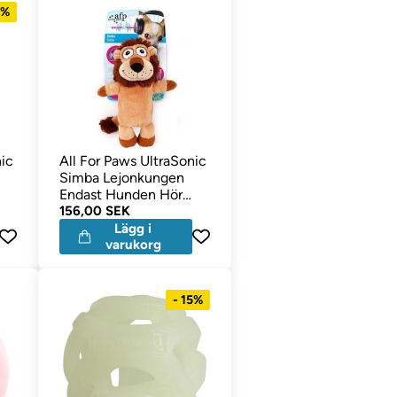
1%
nic
All For Paws UltraSonic
Simba Lejonkungen
Endast Hunden Hör
Pipljud
156,00 SEK
Lägg i
varukorg
- 15%