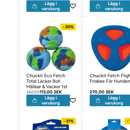
Lägg i
Lägg i
varukorg
varukorg
- 20%
Chuckit Eco Fetch
Chuckit Fetch Flig
Total Läcker Boll
Frisbee För Hunde
Hållbar & Vacker 1st
142,00
113,00 SEK
270,00 SEK
Lägg i
Lägg i
varukorg
varukorg
- 21%
-