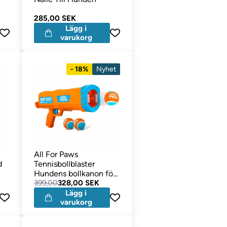
285,00 SEK
Lägg i
varukorg
- 18%
Nyhet
All For Paws
d
Tennisbollblaster
Hundens bollkanon för
tennisbollar
399,00
328,00 SEK
Lägg i
varukorg