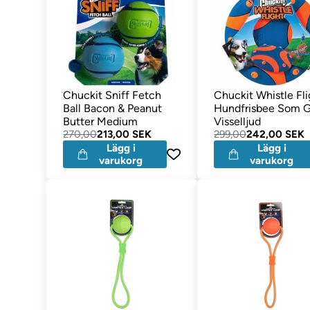
Chuckit Sniff Fetch
Chuckit Whistle Fli
Ball Bacon & Peanut
Hundfrisbee Som G
Butter Medium
Visselljud
270,00
213,00 SEK
299,00
242,00 SEK
Lägg i
Lägg i
varukorg
varukorg