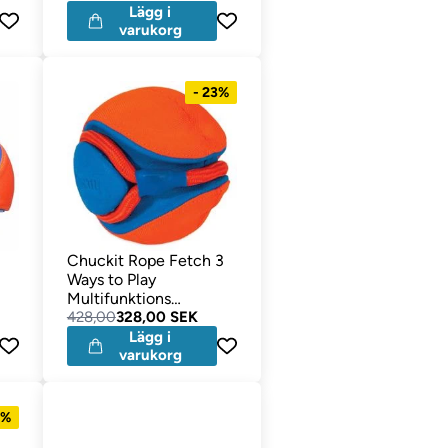
Lägg i
varukorg
- 23%
Chuckit Rope Fetch 3
Ways to Play
Multifunktions
Hundboll
428,00
328,00 SEK
Lägg i
varukorg
7%