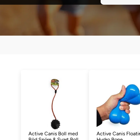
Active Canis Boll med
Active Canis Floati
Röd Snöre & Svart Boll
Hydro Bone