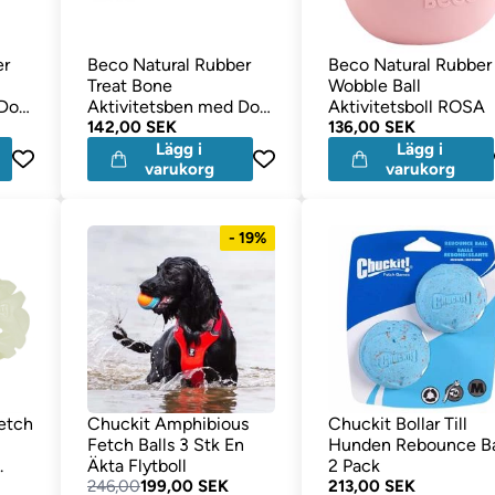
er
Beco Natural Rubber
Beco Natural Rubber
Treat Bone
Wobble Ball
Doft
Aktivitetsben med Doft
Aktivitetsboll ROSA
av Vanilj ROSA
142,00 SEK
136,00 SEK
Lägg i
Lägg i
varukorg
varukorg
- 19%
etch
Chuckit Amphibious
Chuckit Bollar Till
Fetch Balls 3 Stk En
Hunden Rebounce Ba
.
Äkta Flytboll
2 Pack
246,00
199,00 SEK
213,00 SEK