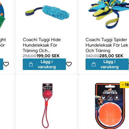
ght
Coachi Tuggi Hide
Coachi Tuggi Spider
ör
Hundeleksak För
Hundeleksak För Lek
Träning Och
Och Träning
Apportering
256,00
199,00 SEK
342,00
285,00 SEK
Lägg i
Lägg i
varukorg
varukorg
- 1