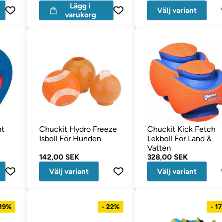
Lägg i
Välj variant
varukorg
ht
Chuckit Hydro Freeze
Chuckit Kick Fetch
n
Isboll För Hunden
Lekboll För Land &
Vatten
142,00 SEK
328,00 SEK
Välj variant
Välj variant
 19%
- 22%
- 1