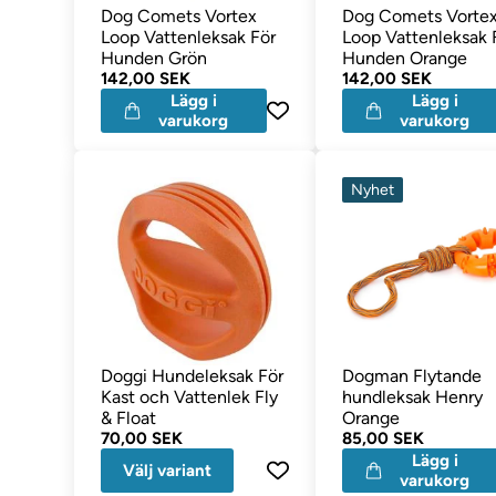
Dog Comets Vortex
Dog Comets Vorte
Loop Vattenleksak För
Loop Vattenleksak 
Hunden Grön
Hunden Orange
142,00 SEK
142,00 SEK
Lägg i
Lägg i
varukorg
varukorg
Nyhet
Doggi Hundeleksak För
Dogman Flytande
Kast och Vattenlek Fly
hundleksak Henry
& Float
Orange
70,00 SEK
85,00 SEK
Lägg i
Välj variant
varukorg