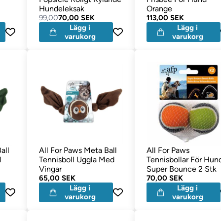
Hundeleksak
Orange
99,00
70,00 SEK
113,00 SEK
Lägg i
Lägg i
varukorg
varukorg
all
All For Paws Meta Ball
All For Paws
d
Tennisboll Uggla Med
Tennisbollar För Hun
Vingar
Super Bounce 2 Stk
65,00 SEK
70,00 SEK
Lägg i
Lägg i
varukorg
varukorg