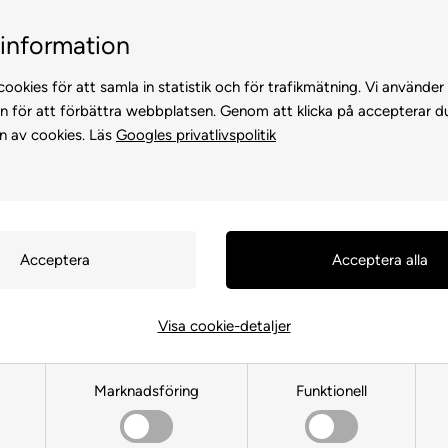
Billig frakt, endast 99 kr
30 dagars returrät
information
ookies för att samla in statistik och för trafikmätning. Vi använder
n för att förbättra webbplatsen. Genom att klicka på accepterar d
n av cookies. Läs
Googles privatlivspolitik
KATTER
FÖR HÖNS
ANDRA DJUR
FÖR FÅGEL
FÖR HÄS
Visa cookie-detaljer
Leksak Utan Pip
Marknadsföring
Funktionell
Framsida
»
FÖR HUND
»
Hundeleksaker
»
Leksak Utan Pip