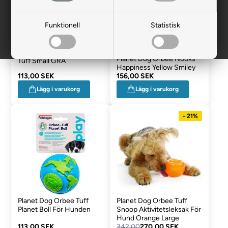
Funktionell
Statistisk
Planet Dog Orbee Double-
Planet Dog Orbee Nooks
Tuff Small GRÅ
Happiness Yellow Smiley
113,00 SEK
156,00 SEK
Lägg i varukorg
Lägg i varukorg
- 21%
Planet Dog Orbee Tuff
Planet Dog Orbee Tuff
Planet Boll För Hunden
Snoop Aktivitetsleksak För
Hund Orange Large
113,00 SEK
342,00
270,00 SEK