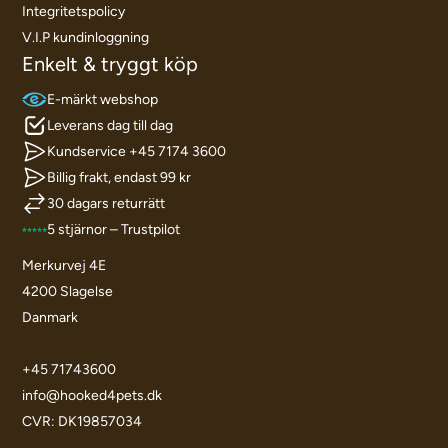
Integritetspolicy
V.I.P kundinloggning
Enkelt & tryggt köp
E-märkt webshop
Leverans dag till dag
Kundservice +45 7174 3600
Billig frakt, endast 99 kr
30 dagars returrätt
5 stjärnor – Trustpilot
Merkurvej 4E
4200 Slagelse
Danmark
+45 71743600
info@hooked4pets.dk
CVR: DK19857034