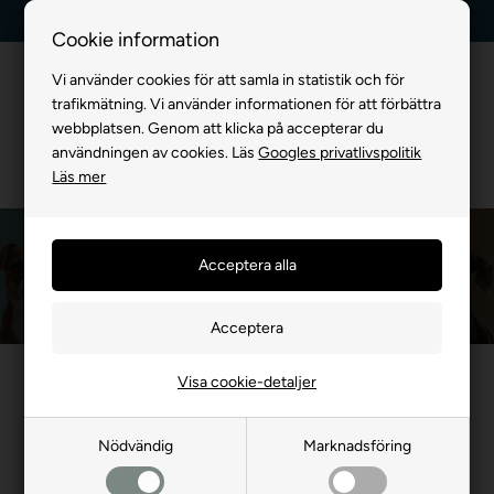
Leverans dag till dag
Kundservice +45 7174 3600
Cookie information
Vi använder cookies för att samla in statistik och för
trafikmätning. Vi använder informationen för att förbättra
webbplatsen. Genom att klicka på accepterar du
användningen av cookies. Läs
Googles privatlivspolitik
Läs mer
Planet Dog
Framsida
»
MÄRKEVARA
»
Planet Dog
Visa cookie-detaljer
Nödvändig
Marknadsföring