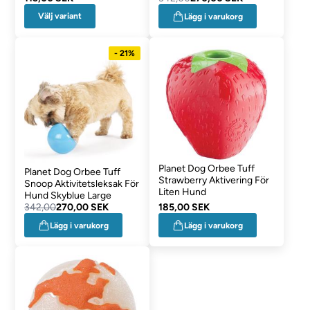
Välj variant
Lägg i varukorg
- 21%
Planet Dog Orbee Tuff
Planet Dog Orbee Tuff
Strawberry Aktivering För
Snoop Aktivitetsleksak För
Liten Hund
Hund Skyblue Large
342,00
270,00 SEK
185,00 SEK
Lägg i varukorg
Lägg i varukorg