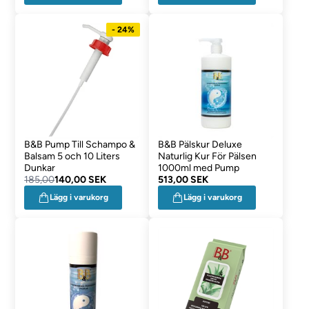
- 24%
B&B Pump Till Schampo &
B&B Pälskur Deluxe
Balsam 5 och 10 Liters
Naturlig Kur För Pälsen
Dunkar
1000ml med Pump
185,00
140,00 SEK
513,00 SEK
Lägg i varukorg
Lägg i varukorg