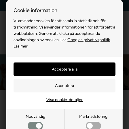
Kundservice +45 7174 3600
Billig frakt, endast 99 kr
Cookie information
Vi använder cookies för att samla in statistik och för
trafikmätning. Vi använder informationen för att förbättra
webbplatsen. Genom att klicka på accepterar du
användningen av cookies. Läs
Googles privatlivspolitik
Läs mer
B&B Ekologi
Framsida
»
MÄRKEVARA
»
B&B Ekologi
Visa cookie-detaljer
Nödvändig
Marknadsföring