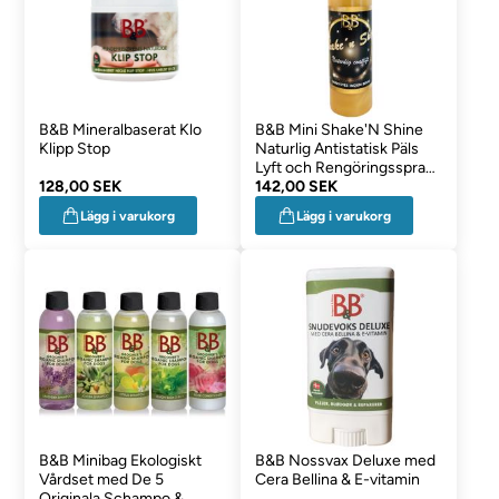
B&B Mineralbaserat Klo
B&B Mini Shake'N Shine
Klipp Stop
Naturlig Antistatisk Päls
Lyft och Rengöringsspray
128,00 SEK
100ml
142,00 SEK
Lägg i varukorg
Lägg i varukorg
B&B Minibag Ekologiskt
B&B Nossvax Deluxe med
Vårdset med De 5
Cera Bellina & E-vitamin
Originala Schampo &