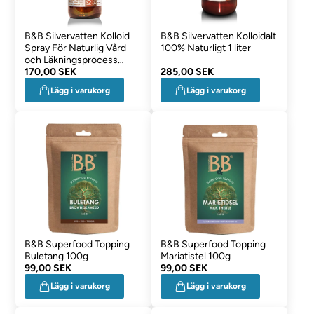
B&B Silvervatten Kolloid
B&B Silvervatten Kolloidalt
Spray För Naturlig Vård
100% Naturligt 1 liter
och Läkningsprocess
250ml
170,00 SEK
285,00 SEK
Lägg i varukorg
Lägg i varukorg
B&B Superfood Topping
B&B Superfood Topping
Buletang 100g
Mariatistel 100g
99,00 SEK
99,00 SEK
Lägg i varukorg
Lägg i varukorg