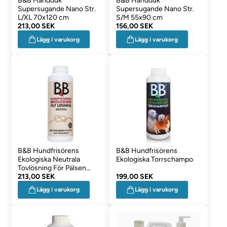
B&B Handduk
B&B Handduk
Supersugande Nano Str.
Supersugande Nano Str.
L/XL 70x120 cm
S/M 55x90 cm
213,00 SEK
156,00 SEK
Lägg i varukorg
Lägg i varukorg
B&B Hundfrisörens
B&B Hundfrisörens
Ekologiska Neutrala
Ekologiska Torrschampo
Tovlösning För Pälsen
120g
213,00 SEK
199,00 SEK
Lägg i varukorg
Lägg i varukorg