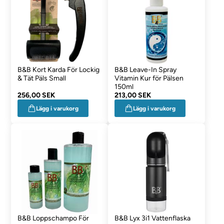
B&B Kort Karda För Lockig
B&B Leave-In Spray
& Tät Päls Small
Vitamin Kur för Pälsen
150ml
256,00 SEK
213,00 SEK
Lägg i varukorg
Lägg i varukorg
B&B Loppschampo För
B&B Lyx 3i1 Vattenflaska