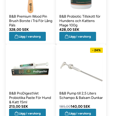
B&B Premium Wood Pin
B&B Probiotic Tillskott för
Brush Borste i Trä För Lång
Hundens och Kattens
Päls
Mage 100g
328,00 SEK
428,00 SEK
Lägg i varukorg
Lägg i varukorg
- 24%
B&B ProDigestVet
B&B Pump till 2,5 Liters
Probiotika Paste För Hund
Schampo & Balsam Dunkar
& Katt 15ml
213,00 SEK
185,00
140,00 SEK
Lägg i varukorg
Lägg i varukorg