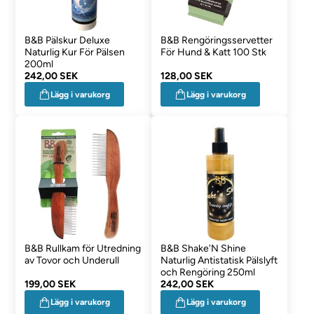
B&B Pälskur Deluxe
B&B Rengöringsservetter
Naturlig Kur För Pälsen
För Hund & Katt 100 Stk
200ml
242,00 SEK
128,00 SEK
Lägg i varukorg
Lägg i varukorg
B&B Rullkam för Utredning
B&B Shake'N Shine
av Tovor och Underull
Naturlig Antistatisk Pälslyft
och Rengöring 250ml
199,00 SEK
242,00 SEK
Lägg i varukorg
Lägg i varukorg