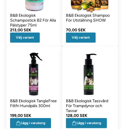
B&B Ekologisk
B&B Ekologisk Shampoo
Schampostick B2 För Alla
För Utställning SHOW
Pälstyper 75ml
213,00 SEK
70,00 SEK
Välj variant
Välj variant
B&B Ekologisk TangleFree
B&B Ekologisk Tassvård
Filtfri Hundpäls 300ml
För Trampdynor och
Tassar
199,00 SEK
128,00 SEK
Lägg i varukorg
Lägg i varukorg