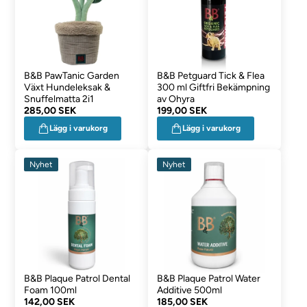
B&B PawTanic Garden
B&B Petguard Tick & Flea
Växt Hundeleksak &
300 ml Giftfri Bekämpning
Snuffelmatta 2i1
av Ohyra
285,00 SEK
199,00 SEK
Lägg i varukorg
Lägg i varukorg
Nyhet
Nyhet
B&B Plaque Patrol Dental
B&B Plaque Patrol Water
Foam 100ml
Additive 500ml
142,00 SEK
185,00 SEK