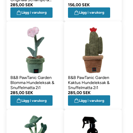
Balsam
285,00 SEK
156,00 SEK
Lägg i varukorg
Lägg i varukorg
B&B PawTanic Garden
B&B PawTanic Garden
Blomma Hundeleksak &
Kaktus Hundeleksak &
Snuffelmatta 2i1
Snuffelmatta 2i1
285,00 SEK
285,00 SEK
Lägg i varukorg
Lägg i varukorg