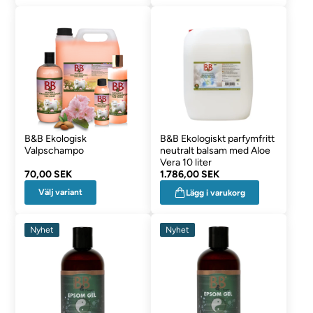
B&B Ekologisk
B&B Ekologiskt parfymfritt
Valpschampo
neutralt balsam med Aloe
Vera 10 liter
70,00 SEK
1.786,00 SEK
Välj variant
Lägg i varukorg
Nyhet
Nyhet