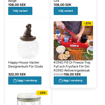
Beige
Grå
108,00 SEK
108,00 SEK
Välj variant
Välj variant
- 27%
Happy House Vacker
KONG Fill Or Freeze Tray
Designerburk För Godis
Fyll och Frysfack För Din
KONG Aktiveringsleksak
322,00 SEK
213,00
156,00 SEK
Lägg i varukorg
Lägg i varukorg
- 23%