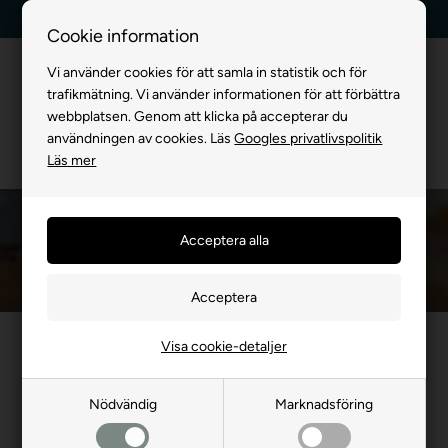
Leverans dag till dag
Kundservice +45 7174 3600
Cookie information
Vi använder cookies för att samla in statistik och för
trafikmätning. Vi använder informationen för att förbättra
webbplatsen. Genom att klicka på accepterar du
användningen av cookies. Läs
Googles privatlivspolitik
Läs mer
Godisburk
Framsida
»
FÖR HUND
»
Godis & Tuggben
»
Godisburk
Visa cookie-detaljer
- 23%
Nödvändig
Marknadsföring