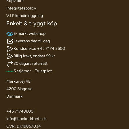
Köpvillkor
Integritetspolicy
V.I.P kundinloggning
Enkelt & tryggt köp
E-märkt webshop
Leverans dag till dag
Kundservice +45 7174 3600
Billig frakt, endast 99 kr
30 dagars returrätt
5 stjärnor – Trustpilot
Merkurvej 4E
4200 Slagelse
Danmark
+45 71743600
info@hooked4pets.dk
CVR: DK19857034