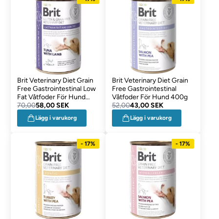
Brit Veterinary Diet Grain
Brit Veterinary Diet Grain
Free Gastrointestinal Low
Free Gastrointestinal
Fat Våtfoder För Hund
Våtfoder För Hund 400g
400g
70,00
58,00 SEK
52,00
43,00 SEK
Lägg i varukorg
Lägg i varukorg
- 17%
- 17%