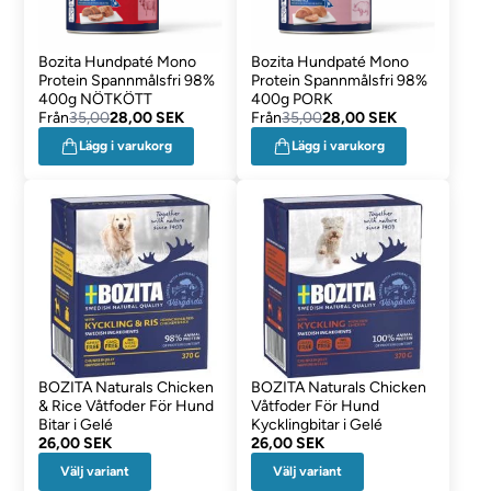
Bozita Hundpaté Mono
Bozita Hundpaté Mono
Protein Spannmålsfri 98%
Protein Spannmålsfri 98%
400g NÖTKÖTT
400g PORK
Från
35,00
28,00 SEK
Från
35,00
28,00 SEK
Lägg i varukorg
Lägg i varukorg
BOZITA Naturals Chicken
BOZITA Naturals Chicken
& Rice Våtfoder För Hund
Våtfoder För Hund
Bitar i Gelé
Kycklingbitar i Gelé
26,00 SEK
26,00 SEK
Välj variant
Välj variant