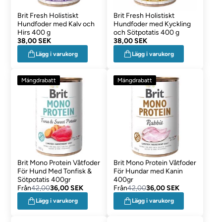
Brit Fresh Holistiskt
Brit Fresh Holistiskt
Hundfoder med Kalv och
Hundfoder med Kyckling
Hirs 400 g
och Sötpotatis 400 g
38,00 SEK
38,00 SEK
Lägg i varukorg
Lägg i varukorg
Mängdrabatt
Mängdrabatt
Brit Mono Protein Våtfoder
Brit Mono Protein Våtfoder
För Hund Med Tonfisk &
För Hundar med Kanin
Sötpotatis 400gr
400gr
Från
42,00
36,00 SEK
Från
42,00
36,00 SEK
Lägg i varukorg
Lägg i varukorg