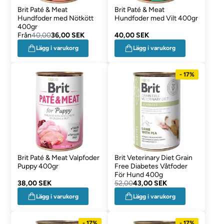
Brit Paté & Meat
Brit Paté & Meat
Hundfoder med Nötkött
Hundfoder med Vilt 400gr
400gr
Från
40,00
36,00 SEK
40,00 SEK
Lägg i varukorg
Lägg i varukorg
- 17%
Brit Paté & Meat Valpfoder
Brit Veterinary Diet Grain
Puppy 400gr
Free Diabetes Våtfoder
För Hund 400g
38,00 SEK
52,00
43,00 SEK
Lägg i varukorg
Lägg i varukorg
- 17%
- 17%