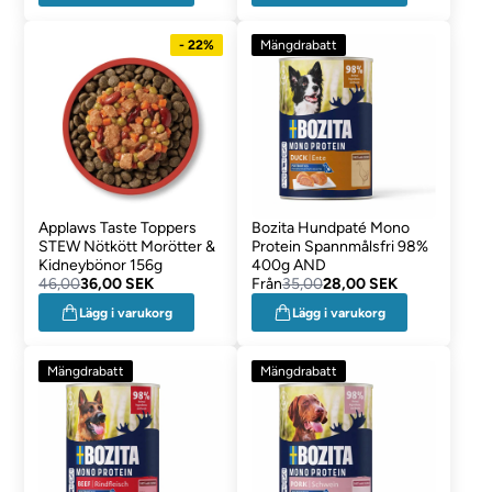
- 22%
Mängdrabatt
Applaws Taste Toppers
Bozita Hundpaté Mono
STEW Nötkött Morötter &
Protein Spannmålsfri 98%
Kidneybönor 156g
400g AND
46,00
36,00 SEK
Från
35,00
28,00 SEK
Lägg i varukorg
Lägg i varukorg
Mängdrabatt
Mängdrabatt