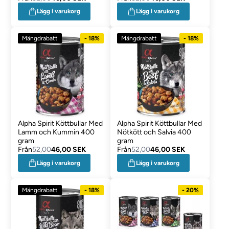
Lägg i varukorg
Lägg i varukorg
Mängdrabatt
- 18%
Mängdrabatt
- 18%
Alpha Spirit Köttbullar Med
Alpha Spirit Köttbullar Med
Lamm och Kummin 400
Nötkött och Salvia 400
gram
gram
Från
52,00
46,00 SEK
Från
52,00
46,00 SEK
Lägg i varukorg
Lägg i varukorg
Mängdrabatt
- 18%
- 20%