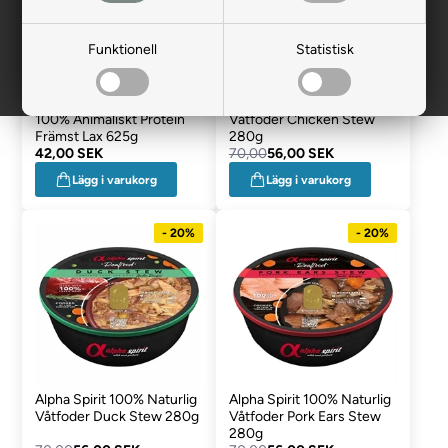
Funktionell
Statistisk
Bozita Paté Hundmat
Alpha Spirit 100% Naturlig
100% Animaliskt Protein
Våtfoder Chicken Stew
Främst Lax 625g
280g
42,00 SEK
70,00
56,00 SEK
Lägg i varukorg
Lägg i varukorg
- 20%
- 20%
Alpha Spirit 100% Naturlig
Alpha Spirit 100% Naturlig
Våtfoder Duck Stew 280g
Våtfoder Pork Ears Stew
280g