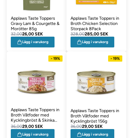
Applaws Taste Toppers
Applaws Taste Toppers in
Gravy Lam & Courgette &
Broth Chicken Selection
Morötter 85g
Storpack 8Pack
32,00
26,00 SEK
328,00
285,00 SEK
Lägg i varukorg
Lägg i varukorg
- 19%
- 19%
Applaws Taste Toppers in
Applaws Taste Toppers in
Broth Våtfoder med
Broth Våtfoder med
Kycklingbröst & Skinka
Kycklingbröst 156g
156g
36,00
29,00 SEK
36,00
29,00 SEK
Lägg i varukorg
Lägg i varukorg