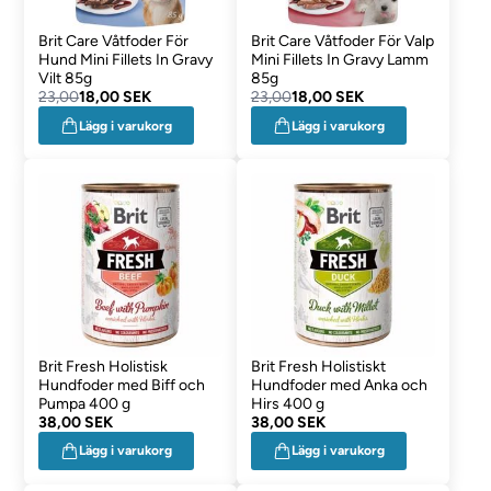
Brit Care Våtfoder För
Brit Care Våtfoder För Valp
Hund Mini Fillets In Gravy
Mini Fillets In Gravy Lamm
Vilt 85g
85g
23,00
18,00 SEK
23,00
18,00 SEK
Lägg i varukorg
Lägg i varukorg
Brit Fresh Holistisk
Brit Fresh Holistiskt
Hundfoder med Biff och
Hundfoder med Anka och
Pumpa 400 g
Hirs 400 g
38,00 SEK
38,00 SEK
Lägg i varukorg
Lägg i varukorg