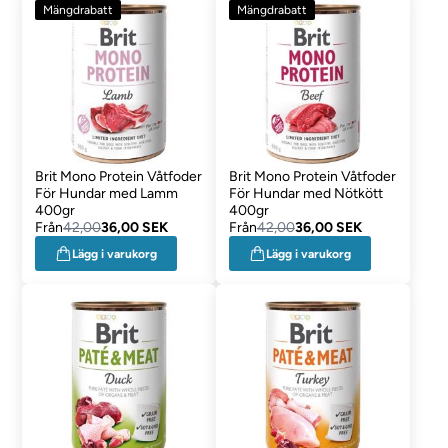
Mängdrabatt
Mängdrabatt
Brit Mono Protein Våtfoder
Brit Mono Protein Våtfoder
För Hundar med Lamm
För Hundar med Nötkött
400gr
400gr
Från
42,00
36,00 SEK
Från
42,00
36,00 SEK
Lägg i varukorg
Lägg i varukorg