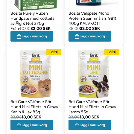
Bozita Purely Vuxen
Bozita Valppaté Mono
Hundpaté med Köttbitar
Protein Spannmålsfri 98%
av Älg & Nöt 370g
400g KALVKÖTT
Från
40,00
32,00 SEK
38,00
32,00 SEK
Lägg i varukorg
Lägg i varukorg
- 22%
- 22%
Brit Care Våtfoder För
Brit Care Våtfoder För
Hund Mini Fillets In Gravy
Hund Mini Fillets In Gravy
Kanin & Lax 85g
Lamm 85g
23,00
18,00 SEK
23,00
18,00 SEK
Lägg i varukorg
Lägg i varukorg