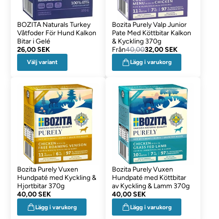
BOZITA Naturals Turkey
Bozita Purely Valp Junior
Våtfoder För Hund Kalkon
Pate Med Köttbitar Kalkon
Bitar i Gelé
& Kyckling 370g
26,00 SEK
Från
40,00
32,00 SEK
Välj variant
Lägg i varukorg
Bozita Purely Vuxen
Bozita Purely Vuxen
Hundpaté med Kyckling &
Hundpaté med Köttbitar
Hjortbitar 370g
av Kyckling & Lamm 370g
40,00 SEK
40,00 SEK
Lägg i varukorg
Lägg i varukorg