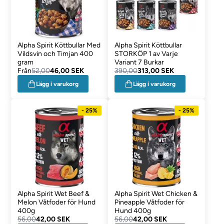
Alpha Spirit Köttbullar Med
Alpha Spirit Köttbullar
Vildsvin och Timjan 400
STORKÖP 1 av Varje
gram
Variant 7 Burkar
Från
52,00
46,00 SEK
390,00
313,00 SEK
Lägg i varukorg
Lägg i varukorg
- 25%
- 25%
Alpha Spirit Wet Beef &
Alpha Spirit Wet Chicken &
Melon Våtfoder för Hund
Pineapple Våtfoder för
400g
Hund 400g
56,00
42,00 SEK
56,00
42,00 SEK