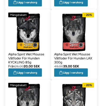
Lägg i varukorg
Lägg i varukorg
Mängdrabatt
- 20%
Alpha Spirit Wet Mousse
Alpha Spirit Wet Mousse
Våtfoder För Hunden
Våtfoder För Hunden LAX
KYCKLING 85g
300g
Från
26,00
20,00 SEK
49,00
39,00 SEK
Lägg i varukorg
Lägg i varukorg
Mängdrabatt
- 20%