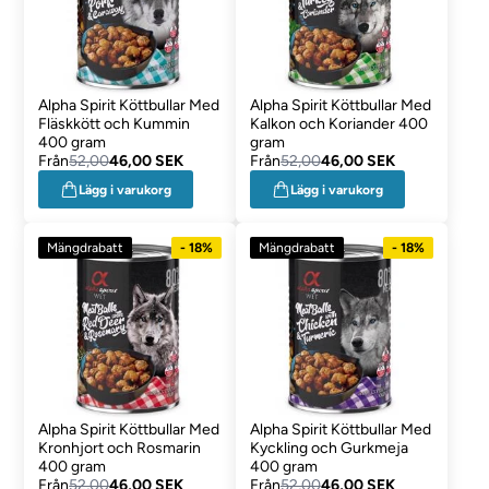
Alpha Spirit Köttbullar Med
Alpha Spirit Köttbullar Med
Fläskkött och Kummin
Kalkon och Koriander 400
400 gram
gram
Från
52,00
46,00 SEK
Från
52,00
46,00 SEK
Lägg i varukorg
Lägg i varukorg
Mängdrabatt
- 18%
Mängdrabatt
- 18%
Alpha Spirit Köttbullar Med
Alpha Spirit Köttbullar Med
Kronhjort och Rosmarin
Kyckling och Gurkmeja
400 gram
400 gram
Från
52,00
46,00 SEK
Från
52,00
46,00 SEK