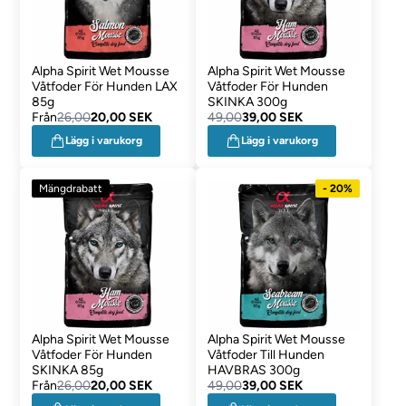
Alpha Spirit Wet Mousse
Alpha Spirit Wet Mousse
Våtfoder För Hunden LAX
Våtfoder För Hunden
85g
SKINKA 300g
Från
26,00
20,00 SEK
49,00
39,00 SEK
Lägg i varukorg
Lägg i varukorg
Mängdrabatt
- 20%
Alpha Spirit Wet Mousse
Alpha Spirit Wet Mousse
Våtfoder För Hunden
Våtfoder Till Hunden
SKINKA 85g
HAVBRAS 300g
Från
26,00
20,00 SEK
49,00
39,00 SEK