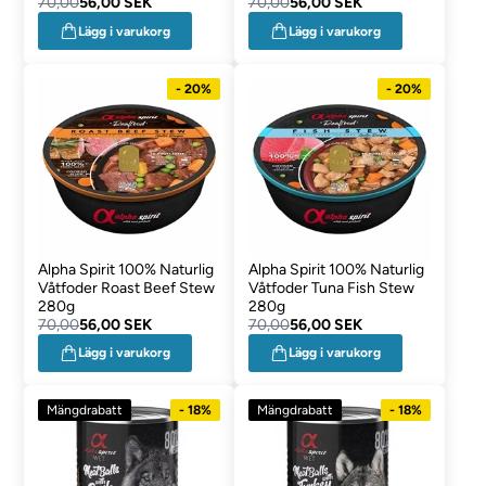
70,00
56,00 SEK
70,00
56,00 SEK
Lägg i varukorg
Lägg i varukorg
- 20%
- 20%
Alpha Spirit 100% Naturlig
Alpha Spirit 100% Naturlig
Våtfoder Roast Beef Stew
Våtfoder Tuna Fish Stew
280g
280g
70,00
56,00 SEK
70,00
56,00 SEK
Lägg i varukorg
Lägg i varukorg
Mängdrabatt
- 18%
Mängdrabatt
- 18%