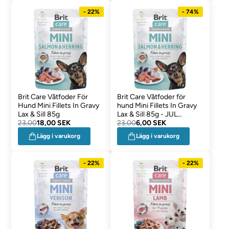
- 22%
- 74%
Brit Care Våtfoder För
Brit Care Våtfoder för
Hund Mini Fillets In Gravy
hund Mini Fillets In Gravy
Lax & Sill 85g
Lax & Sill 85g - JUL
23,00
18,00 SEK
DATOVAROR
23,00
6,00 SEK
Lägg i varukorg
Lägg i varukorg
- 22%
- 22%