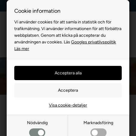
Kundservice +45 7174 3600
Billig frakt, endast 99 kr
Cookie information
Vi använder cookies för att samla in statistik och för
trafikmätning. Vi använder informationen för att förbättra
webbplatsen. Genom att klicka på accepterar du
användningen av cookies. Läs
Googles privatlivspolitik
Läs mer
Våtfoder för hund
Framsida
»
FÖR HUND
»
Hundfoder
»
Våtfoder för hund
Visa cookie-detaljer
- 20%
Nödvändig
Marknadsföring