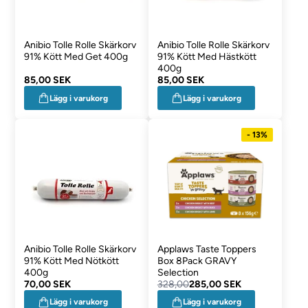
Anibio Tolle Rolle Skärkorv
Anibio Tolle Rolle Skärkorv
91% Kött Med Get 400g
91% Kött Med Hästkött
400g
85,00 SEK
85,00 SEK
Lägg i varukorg
Lägg i varukorg
- 13%
Anibio Tolle Rolle Skärkorv
Applaws Taste Toppers
91% Kött Med Nötkött
Box 8Pack GRAVY
400g
Selection
70,00 SEK
328,00
285,00 SEK
Lägg i varukorg
Lägg i varukorg