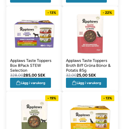
- 13%
- 22%
Applaws Taste Toppers
Applaws Taste Toppers
Box 8Pack STEW
Broth Biff Gröna Bönor &
Selection
Potatis 85g
328,00
285,00 SEK
32,00
25,00 SEK
Lägg i varukorg
Lägg i varukorg
- 19%
- 13%