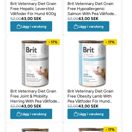
Brit Veterinary Diet Grain
Brit Veterinary Diet Grain
Free Hepatic Leverstöd
Free Hypoallergenic
Våtfoder För Hund 400g
Salmon With Pea Våtfoder
52,00
43,00 SEK
För Hund 400g
52,00
43,00 SEK
Lägg i varukorg
Lägg i varukorg
- 17%
- 17%
Brit Veterinary Diet Grain
Brit Veterinary Diet Grain
Free Joint & Mobility
Free Obesity Lamb With
Herring With Pea Våtfoder
Pea Våtfoder För Hund
För Hund 400g
52,00
43,00 SEK
400g
52,00
43,00 SEK
Lägg i varukorg
Lägg i varukorg
- 17%