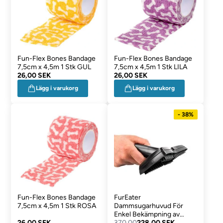
Fun-Flex Bones Bandage
Fun-Flex Bones Bandage
7,5cm x 4,5m 1 Stk GUL
7,5cm x 4,5m 1 Stk LILA
26,00 SEK
26,00 SEK
Lägg i varukorg
Lägg i varukorg
- 38%
Fun-Flex Bones Bandage
FurEater
7,5cm x 4,5m 1 Stk ROSA
Dammsugarhuvud För
Enkel Bekämpning av
26,00 SEK
Djurfäll
370,00
228,00 SEK