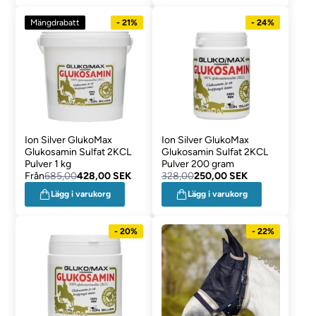
Mängdrabatt
- 21%
- 24%
Ion Silver GlukoMax
Ion Silver GlukoMax
Glukosamin Sulfat 2KCL
Glukosamin Sulfat 2KCL
Pulver 1 kg
Pulver 200 gram
Från
685,00
428,00 SEK
328,00
250,00 SEK
Lägg i varukorg
Lägg i varukorg
- 20%
- 22%