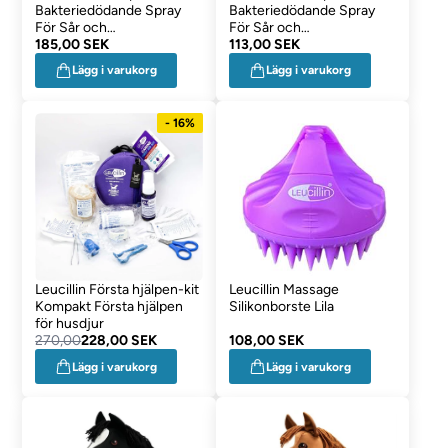
Bakteriedödande Spray
Bakteriedödande Spray
För Sår och
För Sår och
Hudutmaningar 250ml
185,00 SEK
Hudutmaningar 60ml
113,00 SEK
Lägg i varukorg
Lägg i varukorg
- 16%
Leucillin Första hjälpen-kit
Leucillin Massage
Kompakt Första hjälpen
Silikonborste Lila
för husdjur
270,00
228,00 SEK
108,00 SEK
Lägg i varukorg
Lägg i varukorg