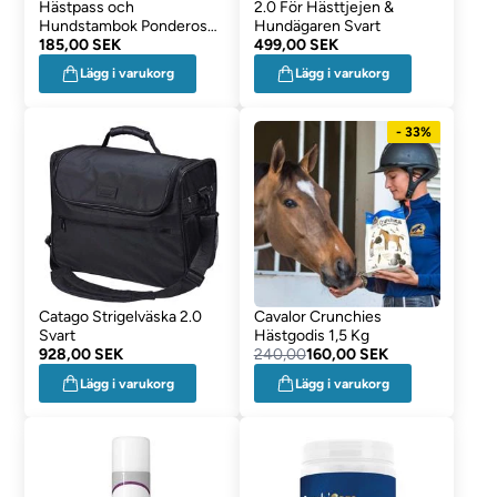
Hästpass och
2.0 För Hästtjejen &
Hundstambok Ponderosa
Hundägaren Svart
Pine
185,00 SEK
499,00 SEK
Lägg i varukorg
Lägg i varukorg
- 33%
Catago Strigelväska 2.0
Cavalor Crunchies
Svart
Hästgodis 1,5 Kg
928,00 SEK
240,00
160,00 SEK
Lägg i varukorg
Lägg i varukorg