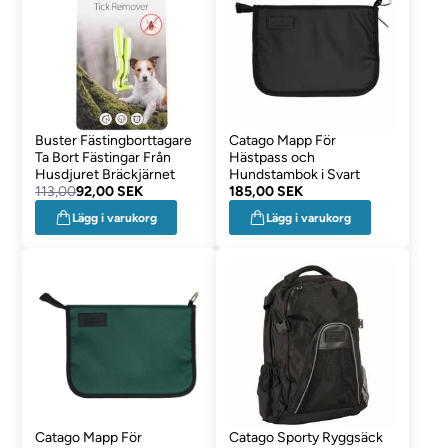
Buster Fästingborttagare
Catago Mapp För
Ta Bort Fästingar Från
Hästpass och
Husdjuret Bräckjärnet
Hundstambok i Svart
113,00
92,00 SEK
185,00 SEK
Lägg i varukorg
Lägg i varukorg
Catago Mapp För
Catago Sporty Ryggsäck