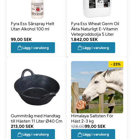
Fyra Ess Sårspray Helt
Fyra Ess Wheat Germ Oil
Utan Alkohol 100 ml
Äkta Naturligt E-Vitamin
Vetegroddsolja 5 Liter
99,00 SEK
1.842,00 SEK
Lägg i varukorg
Lägg i varukorg
- 23%
Gummitråg med Handtag
Himalaya Saltsten För
till Hästen 11 Liter Ø40 Cm
Häst 2-3 kg
213,00 SEK
128,00
99,00 SEK
Lägg i varukorg
Lägg i varukorg