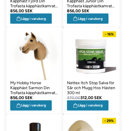
Käpphäst Fjord Din
Käpphäst Junior Din
Trofasta käpphästkamrat
Trofasta käpphästkamrat
FJORDHÄST
856,00 SEK
BRUN
856,00 SEK
Lägg i varukorg
Lägg i varukorg
- 16%
My Hobby Horse
Nettex Itch Stop Salva för
Käpphäst Sarmon Din
Sår och Mugg Hos Hästen
Trofasta käpphästkamrat
300 ml
Palomino
856,00 SEK
370,00
312,00 SEK
Lägg i varukorg
Lägg i varukorg
- 29%