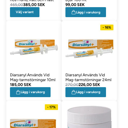
465,00
385,00 SEK
99,00 SEK
Välj variant
Lägg i varukorg
- 16%
Diarsanyl Används Vid
Diarsanyl Används Vid
Mag-tarmstörningar 10ml
Mag-tarmstörningar 24ml
185,00 SEK
270,00
226,00 SEK
Lägg i varukorg
Lägg i varukorg
- 17%