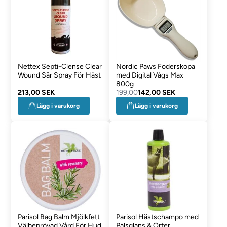
Nettex Septi-Clense Clear
Nordic Paws Foderskopa
Wound Sår Spray För Häst
med Digital Vågs Max
800g
213,00 SEK
199,00
142,00 SEK
Lägg i varukorg
Lägg i varukorg
Parisol Bag Balm Mjölkfett
Parisol Hästschampo med
Välbeprövad Vård För Hud
Pälsglans & Örter