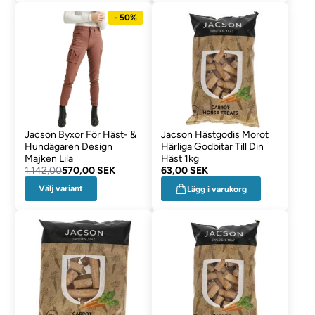
- 50%
Jacson Byxor För Häst- &
Jacson Hästgodis Morot
Hundägaren Design
Härliga Godbitar Till Din
Majken Lila
Häst 1kg
1.142,00
570,00 SEK
63,00 SEK
Välj variant
Lägg i varukorg