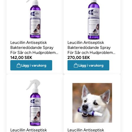
Leucillin Antiseptisk
Leucillin Antiseptisk
Bakteriedödande Spray
Bakteriedödande Spray
För Sår och Hudproblem
För Sår och Hudproblem
150ml
142,00 SEK
500ml
270,00 SEK
Lägg i varukorg
Lägg i varukorg
Leucillin Antiseptisk
Leucillin Antiseptisk