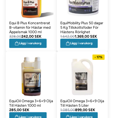
Equi B Plus Koncentrerat
EquiMobility Plus 50 dagar
B-vitamin för Hästar med
5 Kg Tillskottsfoder För
Äppelsmak 1000 ml
Hästens Rörlighet
328,00
242,00 SEK
1.642,00
1.369,00 SEK
Lägg i varukorg
Lägg i varukorg
- 17%
EquiOil Omega 3+6+9 Olja
EquiOil Omega 3+6+9 Olja
Till Hästen 1000 ml
Till Hästen 5 Liter
285,00 SEK
1.085,00
899,00 SEK
Lägg i varukorg
Lägg i varukorg