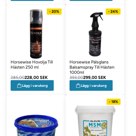
- 20%
- 24%
Horsewise Hovolja Till
Horsewise Pälsglans
Hästen 250 ml
Balsamspray Till Hästen
1000ml
285,00
228,00 SEK
393,00
299,00 SEK
Lägg i varukorg
Lägg i varukorg
- 18%