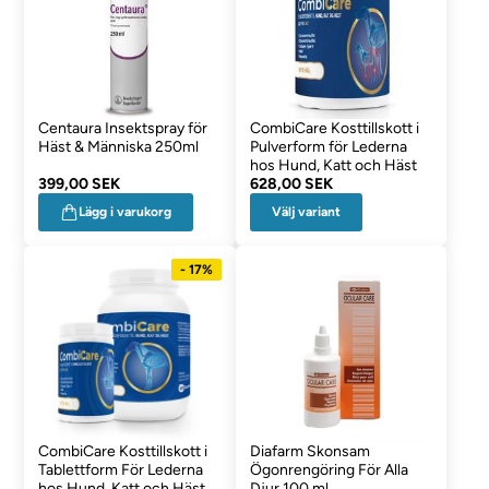
Centaura Insektspray för
CombiCare Kosttillskott i
Häst & Människa 250ml
Pulverform för Lederna
hos Hund, Katt och Häst
399,00 SEK
628,00 SEK
Välj variant
Lägg i varukorg
- 17%
CombiCare Kosttillskott i
Diafarm Skonsam
Tablettform För Lederna
Ögonrengöring För Alla
hos Hund, Katt och Häst
Djur 100 ml.