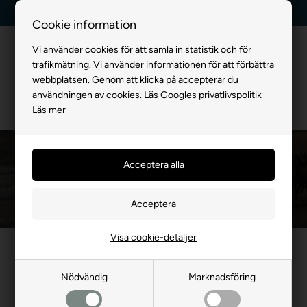
Kundservice +45 7174 3600
Billig frakt, endast 99 kr
Cookie information
Vi använder cookies för att samla in statistik och för
trafikmätning. Vi använder informationen för att förbättra
webbplatsen. Genom att klicka på accepterar du
användningen av cookies. Läs
Googles privatlivspolitik
Läs mer
Hästutrustning - Här hittar du utrustning till
din häst
Du är här:
FÖR HÄST
Visa cookie-detaljer
Nödvändig
Marknadsföring
[[Produktgrupp mellansida mall - Bewise]]