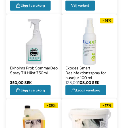
Välj variant
Lägg i varukorg
- 16%
Ekholms Prob SommarDeo
Ekodes Smart
Spray Till Häst 750ml
Desinfektionsspray för
husdjur 100 ml
350,00 SEK
128,00
108,00 SEK
Lägg i varukorg
Lägg i varukorg
- 26%
- 17%