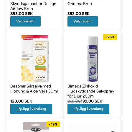
Skyddsgamacher Design
Grimma Brun
Airflow Brun
893,00 SEK
393,00 SEK
Välj variant
Välj variant
- 26%
Beaphar Sårsalva med
Bimeda Zinkoxid
Honung & Aloe Vera 30ml
Hudskyddande Salvspray
för Djur 200ml
128,00 SEK
269,00
199,00 SEK
Lägg i varukorg
Lägg i varukorg
- 19%