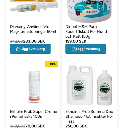
Diarsanyl Används Vid
Diopet MSM Pure
Mag-tarmstörningar 60ml
Fodertillskott För Hund
och Katt 150g
342,00
283,00 SEK
199,00 SEK
Lägg i varukorg
Lägg i varukorg
- 18%
Ekholm Prob Super Creme
Ekholms Prob SommarDeo
i Pumpflaska 100ml
Shampoo Mot Insekter För
Häst
328,00
270,00 SEK
256,00 SEK