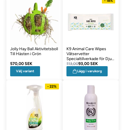
- 18%
Jolly Hay Ball Aktivitetsboll
K9 Animal Care Wipes
Till Hästen i Grön
Våtservetter
Specialtillverkade för Djur
570,00 SEK
72 Stk
113,00
93,00 SEK
Välj variant
Lägg i varukorg
- 22%