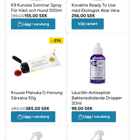
K9 Kunzea Sommar Spray
Kovaline Ready To Use
För Häst och Hund 500ml
med Ekologisk Aloe Vera
199,00
155,00 SEK
256,00 SEK
Välj variant
Lägg i varukorg
- 21%
Kruuse Manuka G Honung
Leucillin Antiseptisk
Sårsalva 50g
Bakteriedödande Dropper
50ml
485,00
385,00 SEK
99,00 SEK
Lägg i varukorg
Lägg i varukorg