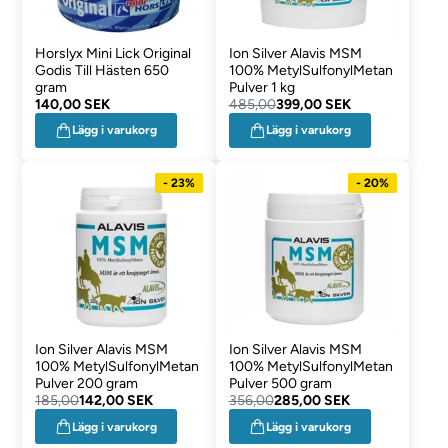
Horslyx Mini Lick Original
Ion Silver Alavis MSM
Godis Till Hästen 650
100% MetylSulfonylMetan
gram
Pulver 1 kg
140,00 SEK
485,00
399,00 SEK
Lägg i varukorg
Lägg i varukorg
- 23%
- 20%
Ion Silver Alavis MSM
Ion Silver Alavis MSM
100% MetylSulfonylMetan
100% MetylSulfonylMetan
Pulver 200 gram
Pulver 500 gram
185,00
142,00 SEK
356,00
285,00 SEK
Lägg i varukorg
Lägg i varukorg