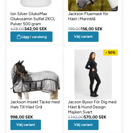
Ion Silver GlukoMax
Jackson Fluemask för
Glukosamin Sulfat 2KCL
Häst i Marinblå
Pulver 500 gram
428,00
342,00 SEK
199,00
156,00 SEK
Välj variant
Lägg i varukorg
- 50%
Jackson Insekt Täcke med
Jacson Byxor För Dig med
Hals Till Häst Grå
Häst & Hund Design
Majken Svart
998,00 SEK
1.142,00
570,00 SEK
Välj variant
Välj variant