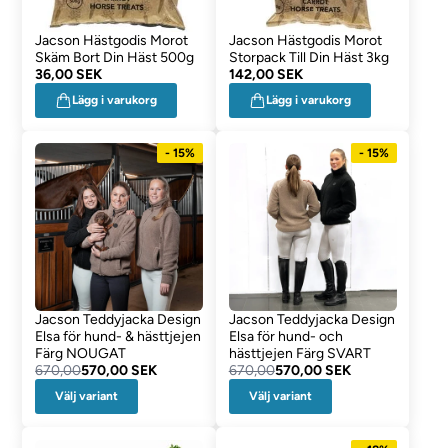
Jacson Hästgodis Morot
Jacson Hästgodis Morot
Skäm Bort Din Häst 500g
Storpack Till Din Häst 3kg
36,00 SEK
142,00 SEK
Lägg i varukorg
Lägg i varukorg
- 15%
- 15%
Jacson Teddyjacka Design
Jacson Teddyjacka Design
Elsa för hund- & hästtjejen
Elsa för hund- och
Färg NOUGAT
hästtjejen Färg SVART
670,00
570,00 SEK
670,00
570,00 SEK
Välj variant
Välj variant