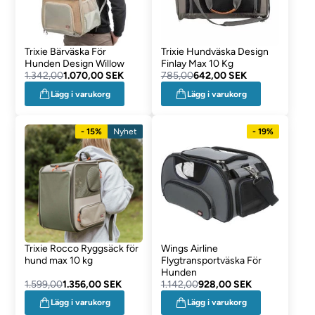
Trixie Bärväska För
Trixie Hundväska Design
Hunden Design Willow
Finlay Max 10 Kg
1.342,00
1.070,00 SEK
785,00
642,00 SEK
Lägg i varukorg
Lägg i varukorg
- 15%
Nyhet
- 19%
Trixie Rocco Ryggsäck för
Wings Airline
hund max 10 kg
Flygtransportväska För
Hunden
1.599,00
1.356,00 SEK
1.142,00
928,00 SEK
Lägg i varukorg
Lägg i varukorg