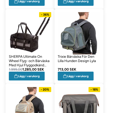
Lägg i varukorg
Lägg i varukorg
- 36%
SHERPA Ultimate On
Trixie Bärväska För Den
Wheel Flyg- och Bärväska
Lilla Hunden Design Lyla
Med Hjul Flyggodkänd
IATA
1.999,00
1.285,00 SEK
713,00 SEK
Lägg i varukorg
Lägg i varukorg
- 20%
- 18%