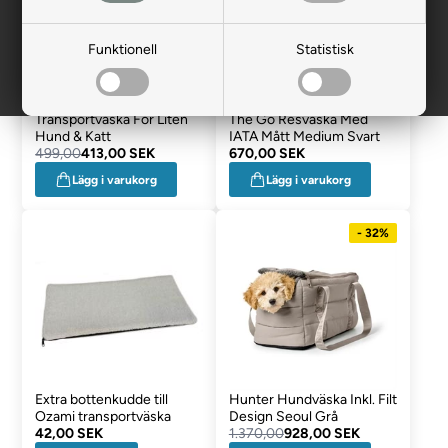
Funktionell
Statistisk
All For Paws Travel Dog
D&D Travel Buddies On
Transportväska För Liten
The Go Resväska Med
Hund & Katt
IATA Mått Medium Svart
499,00
413,00 SEK
670,00 SEK
Lägg i varukorg
Lägg i varukorg
- 32%
Extra bottenkudde till
Hunter Hundväska Inkl. Filt
Ozami transportväska
Design Seoul Grå
42,00 SEK
1.370,00
928,00 SEK