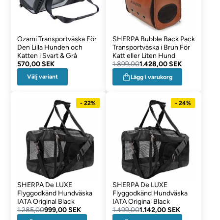
Ozami Transportväska För
SHERPA Bubble Back Pack
Den Lilla Hunden och
Transportväska i Brun För
Katten i Svart & Grå
Katt eller Liten Hund
570,00 SEK
1.899,00
1.428,00 SEK
Välj variant
Lägg i varukorg
- 22%
- 24%
SHERPA De LUXE
SHERPA De LUXE
Flyggodkänd Hundväska
Flyggodkänd Hundväska
IATA Original Black
IATA Original Black
1.285,00
999,00 SEK
1.499,00
1.142,00 SEK