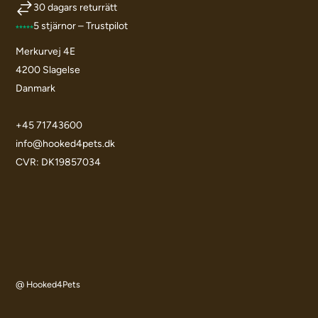
30 dagars returrätt
5 stjärnor – Trustpilot
Merkurvej 4E
4200 Slagelse
Danmark
+45 71743600
info@hooked4pets.dk
CVR: DK19857034
@ Hooked4Pets