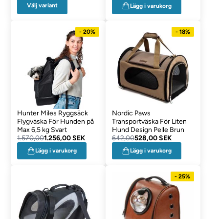
Välj variant
Lägg i varukorg
- 20%
- 18%
Hunter Miles Ryggsäck
Nordic Paws
Flygväska För Hunden på
Transportväska För Liten
Max 6,5 kg Svart
Hund Design Pelle Brun
1.570,00
1.256,00 SEK
642,00
528,00 SEK
Lägg i varukorg
Lägg i varukorg
- 25%