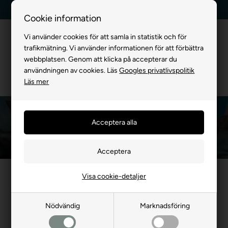
Leverans dag till dag
Kundservice +45 7174 3600
Cookie information
Vi använder cookies för att samla in statistik och för
trafikmätning. Vi använder informationen för att förbättra
webbplatsen. Genom att klicka på accepterar du
användningen av cookies. Läs
Googles privatlivspolitik
Läs mer
Väska För Katt
Framsida
»
FÖR KATTER
»
Väska För Katt
Visa cookie-detaljer
- 17%
Nödvändig
Marknadsföring