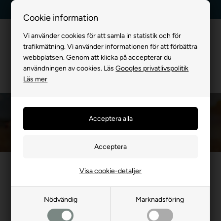
Kundservice +45 7174 3600
Billig frakt, endast 99 kr
Cookie information
Vi använder cookies för att samla in statistik och för
trafikmätning. Vi använder informationen för att förbättra
webbplatsen. Genom att klicka på accepterar du
användningen av cookies. Läs
Googles privatlivspolitik
Läs mer
Hundskålar
Du är här:
FÖR HUND
/
Skålar
Visa cookie-detaljer
[[Produktgrupp mellansida mall - Bewise]]
Nödvändig
Marknadsföring