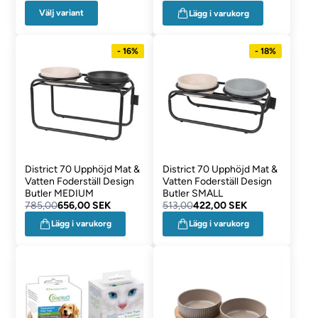
Välj variant
Lägg i varukorg
- 16%
- 18%
District 70 Upphöjd Mat &
District 70 Upphöjd Mat &
Vatten Foderställ Design
Vatten Foderställ Design
Butler MEDIUM
Butler SMALL
785,00
656,00 SEK
513,00
422,00 SEK
Lägg i varukorg
Lägg i varukorg