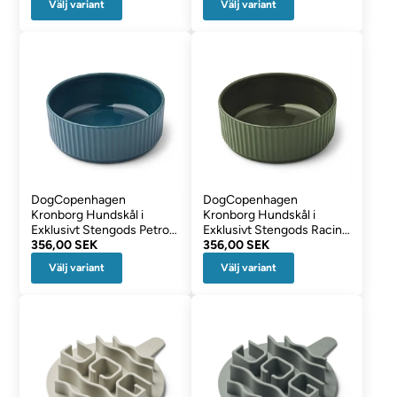
Välj variant
Välj variant
DogCopenhagen
DogCopenhagen
Kronborg Hundskål i
Kronborg Hundskål i
Exklusivt Stengods Petrol
Exklusivt Stengods Racing
Blue
356,00 SEK
Green
356,00 SEK
Välj variant
Välj variant