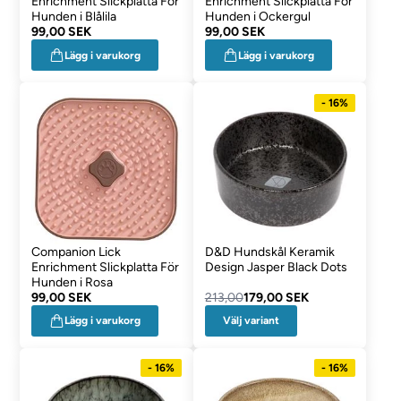
Enrichment Slickplatta För
Enrichment Slickplatta För
Hunden i Blålila
Hunden i Ockergul
99,00 SEK
99,00 SEK
Lägg i varukorg
Lägg i varukorg
- 16%
Companion Lick
D&D Hundskål Keramik
Enrichment Slickplatta För
Design Jasper Black Dots
Hunden i Rosa
99,00 SEK
213,00
179,00 SEK
Välj variant
Lägg i varukorg
- 16%
- 16%