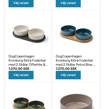
Välj variant
Välj variant
DogCopenhagen
DogCopenhagen
Kronborg Ekträ Foderbar
Kronborg Ekträ Foderbar
med 2 Skålar Offwhite &
med 2 Skålar Petrol Blue &
Black
1.070,00 SEK
Oak
1.070,00 SEK
Välj variant
Välj variant