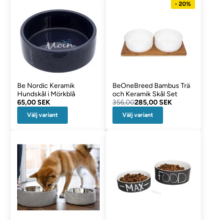
- 20%
Be Nordic Keramik
BeOneBreed Bambus Trä
Hundskål i Mörkblå
och Keramik Skål Set
65,00 SEK
356,00
285,00 SEK
Välj variant
Välj variant