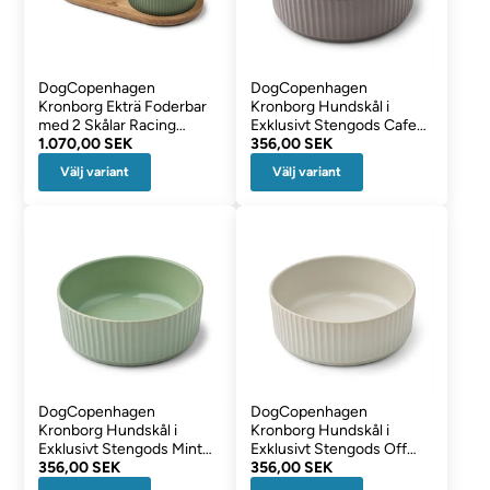
DogCopenhagen
DogCopenhagen
Kronborg Ekträ Foderbar
Kronborg Hundskål i
med 2 Skålar Racing
Exklusivt Stengods Cafe
Green & Oak
1.070,00 SEK
Latte
356,00 SEK
Välj variant
Välj variant
DogCopenhagen
DogCopenhagen
Kronborg Hundskål i
Kronborg Hundskål i
Exklusivt Stengods Mint
Exklusivt Stengods Off
Green
356,00 SEK
White
356,00 SEK