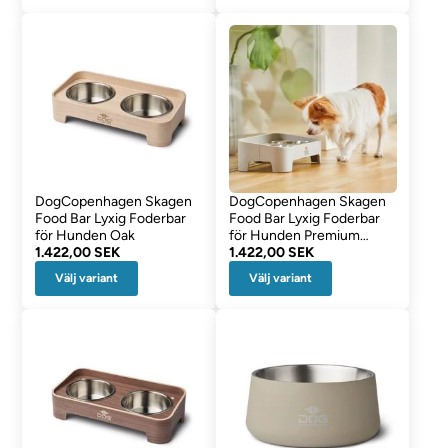
DogCopenhagen Skagen
DogCopenhagen Skagen
Food Bar Lyxig Foderbar
Food Bar Lyxig Foderbar
för Hunden Oak
för Hunden Premium
1.422,00 SEK
White
1.422,00 SEK
Välj variant
Välj variant