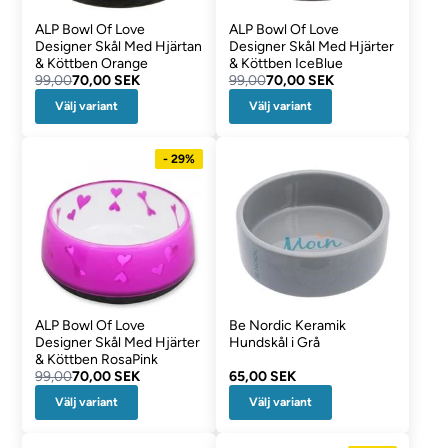
ALP Bowl Of Love
ALP Bowl Of Love
Designer Skål Med Hjärtan
Designer Skål Med Hjärter
& Köttben Orange
& Köttben IceBlue
99,00
70,00 SEK
99,00
70,00 SEK
Välj variant
Välj variant
- 29%
ALP Bowl Of Love
Be Nordic Keramik
Designer Skål Med Hjärter
Hundskål i Grå
& Köttben RosaPink
99,00
70,00 SEK
65,00 SEK
Välj variant
Välj variant