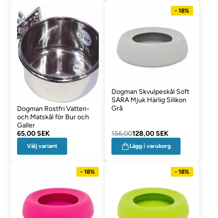
- 18%
Dogman Skvulpeskål Soft
SARA Mjuk Härlig Silikon
Grå
Dogman Rostfri Vatten-
och Matskål för Bur och
Galler
65,00 SEK
156,00
128,00 SEK
Välj variant
Lägg i varukorg
- 18%
- 18%