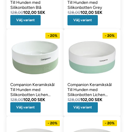
Till Hunden med
Till Hunden med
Silikonbotten Blå
Silikonbotten Grey
128,00
102,00 SEK
128,00
102,00 SEK
Välj variant
Välj variant
- 20%
- 20%
Companion Keramikskål
Companion Keramikskål
Till Hunden med
Till Hunden med
Silikonbotten Lichen
Silikonbotten Lichen
Granite Green
128,00
102,00 SEK
Mintgrön
128,00
102,00 SEK
Välj variant
Välj variant
- 20%
- 20%