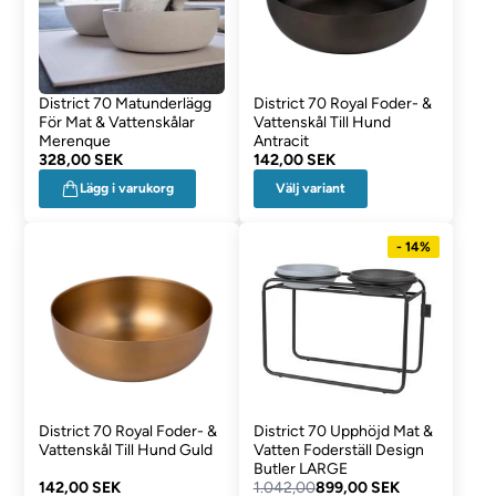
District 70 Matunderlägg
District 70 Royal Foder- &
För Mat & Vattenskålar
Vattenskål Till Hund
Merenque
Antracit
328,00 SEK
142,00 SEK
Välj variant
Lägg i varukorg
- 14%
District 70 Royal Foder- &
District 70 Upphöjd Mat &
Vattenskål Till Hund Guld
Vatten Foderställ Design
Butler LARGE
142,00 SEK
1.042,00
899,00 SEK