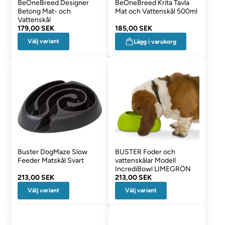
BeOneBreed Designer
BeOneBreed Krita Tavla
Betong Mat- och
Mat och Vattenskål 500ml
Vattenskål
179,00 SEK
185,00 SEK
Välj variant
Lägg i varukorg
Buster DogMaze Slow
BUSTER Foder och
Feeder Matskål Svart
vattenskålar Modell
IncrediBowl LIMEGRÖN
213,00 SEK
213,00 SEK
Välj variant
Välj variant