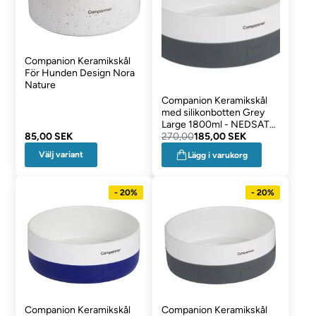
Companion Keramikskål
För Hunden Design Nora
Nature
Companion Keramikskål
med silikonbotten Grey
Large 1800ml - NEDSAT
85,00 SEK
VARER
270,00
185,00 SEK
Välj variant
Lägg i varukorg
- 20%
- 20%
Companion Keramikskål
Companion Keramikskål