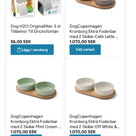
Dog H2O Originalfilter 3 st
DogCopenhagen
Tillbehör Till Dricksfontän
Kronborg Ekträ Foderbar
med 2 Skålar Cafe Latte &
56,00 SEK
Oak
1.070,00 SEK
Välj variant
Lägg i varukorg
DogCopenhagen
DogCopenhagen
Kronborg Ekträ Foderbar
Kronborg Ekträ Foderbar
med 2 Skålar Mint Green &
med 2 Skålar Off White &
Oak
1.070,00 SEK
Oak
1.070,00 SEK