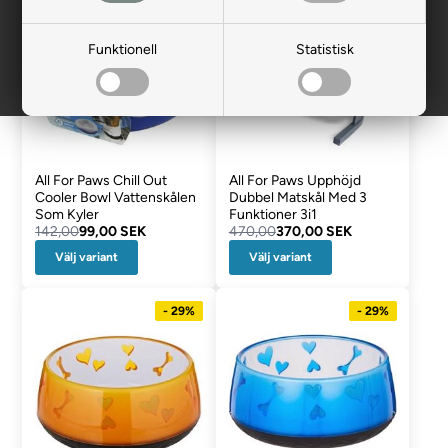
- 30%
- 21%
Funktionell
Statistisk
All For Paws Chill Out
All For Paws Upphöjd
Cooler Bowl Vattenskålen
Dubbel Matskål Med 3
Som Kyler
Funktioner 3i1
142,00
99,00 SEK
470,00
370,00 SEK
Välj variant
Välj variant
- 29%
- 29%