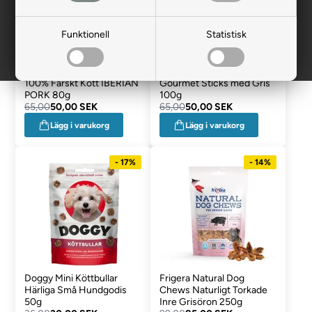
Funktionell
Statistisk
Alpha Spirit Hundgodis av
Bogar Simply Wild
100% Färskt Kött IBERIAN
Gourmet Sticks med Gris
PORK 80g
100g
65,00
50,00 SEK
65,00
50,00 SEK
Lägg i varukorg
Lägg i varukorg
- 17%
- 14%
Doggy Mini Köttbullar
Frigera Natural Dog
Härliga Små Hundgodis
Chews Naturligt Torkade
50g
Inre Grisöron 250g