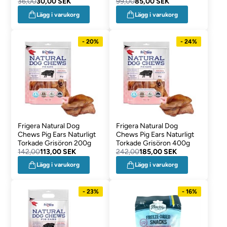
36,00
30,00 SEK
99,00
85,00 SEK
Lägg i varukorg
Lägg i varukorg
- 20%
- 24%
Frigera Natural Dog
Frigera Natural Dog
Chews Pig Ears Naturligt
Chews Pig Ears Naturligt
Torkade Grisöron 200g
Torkade Grisöron 400g
142,00
113,00 SEK
242,00
185,00 SEK
Lägg i varukorg
Lägg i varukorg
- 23%
- 16%