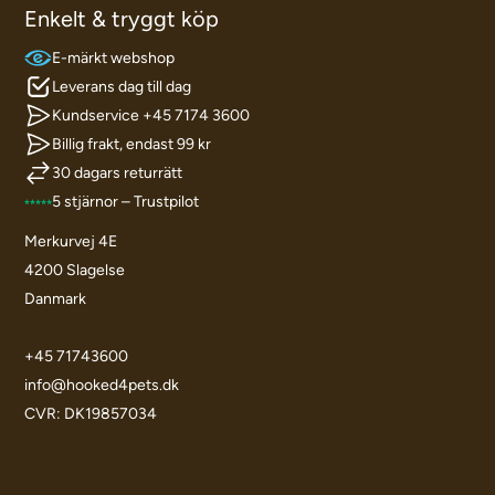
Enkelt & tryggt köp
E-märkt webshop
Leverans dag till dag
Kundservice +45 7174 3600
Billig frakt, endast 99 kr
30 dagars returrätt
5 stjärnor – Trustpilot
Merkurvej 4E
4200 Slagelse
Danmark
+45 71743600
info@hooked4pets.dk
CVR: DK19857034