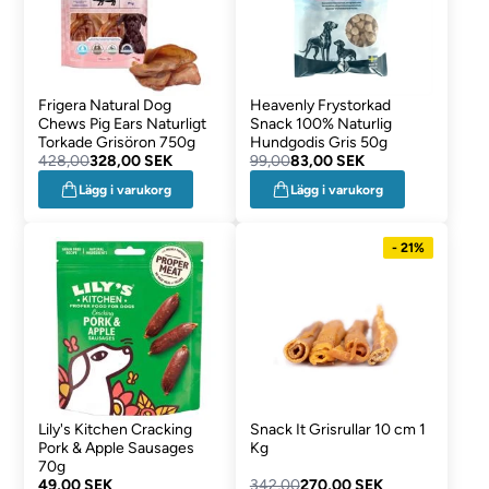
Frigera Natural Dog
Heavenly Frystorkad
Chews Pig Ears Naturligt
Snack 100% Naturlig
Torkade Grisöron 750g
Hundgodis Gris 50g
428,00
328,00 SEK
99,00
83,00 SEK
Lägg i varukorg
Lägg i varukorg
- 21%
Lily's Kitchen Cracking
Snack It Grisrullar 10 cm 1
Pork & Apple Sausages
Kg
70g
49,00 SEK
342,00
270,00 SEK