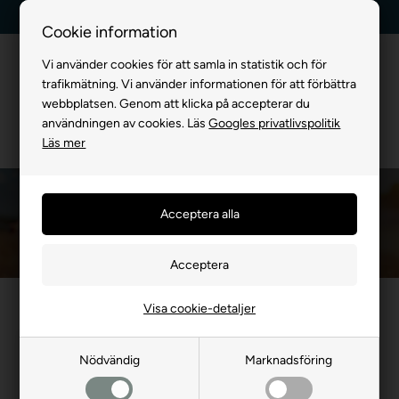
Leverans dag till dag
Kundservice +45 7174 3600
Cookie information
Vi använder cookies för att samla in statistik och för
trafikmätning. Vi använder informationen för att förbättra
webbplatsen. Genom att klicka på accepterar du
användningen av cookies. Läs
Googles privatlivspolitik
Läs mer
Hundgodis med Gris
Framsida
»
FÖR HUND
»
Godis & Tuggben
»
Hundgodis med Gris
Visa cookie-detaljer
- 23%
- 23%
Nödvändig
Marknadsföring