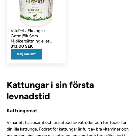
VitaPetz Ekologisk
Getmjölk Som
Mjölkersättning eller
Topping
313,00 SEK
Välj variant
Kattungar i sin första
levnadstid
Kattungemat
Vi har ett hälsosamt och bra utbud av våtfoder och torrfoder för
din lilla kattunge. Fodret för kattungar är fullt av bra vitaminer och
mineraler som kan ge din kattunge en sund och förnuftig start i