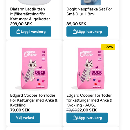
Diafarm LactiKitten
DogIt Nappflaska Set För
Mjölkersättning för
Små Djur 118ml
Kattungar & Igelkottar
300g
299,00 SEK
85,00 SEK
Lägg i varukorg
Lägg i varukorg
- 72%
Edgard Cooper Torrfoder
Edgard Cooper Torrfoder
För Kattungar med Anka &
för kattungar med Anka &
Kyckling
Kyckling - AUG
79,00 SEK
DATOVAROR
79,00
22,00 SEK
Välj variant
Lägg i varukorg