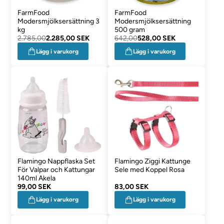
FarmFood
FarmFood
Modersmjölksersättning 3
Modersmjölksersättning
kg
500 gram
2.785,00
2.285,00 SEK
642,00
528,00 SEK
Lägg i varukorg
Lägg i varukorg
Flamingo Nappflaska Set
Flamingo Ziggi Kattunge
För Valpar och Kattungar
Sele med Koppel Rosa
140ml Akela
99,00 SEK
83,00 SEK
Lägg i varukorg
Lägg i varukorg