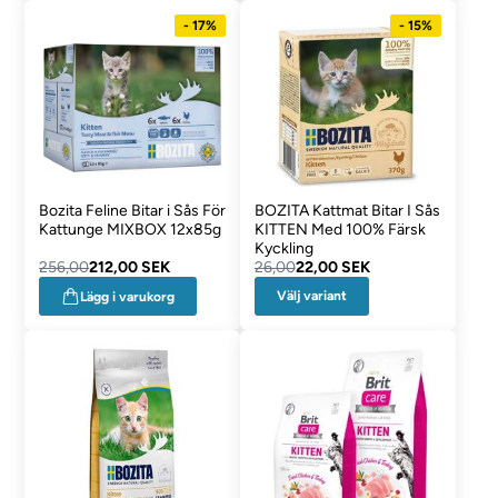
- 17%
- 15%
Bozita Feline Bitar i Sås För
BOZITA Kattmat Bitar I Sås
Kattunge MIXBOX 12x85g
KITTEN Med 100% Färsk
Kyckling
256,00
212,00 SEK
26,00
22,00 SEK
Välj variant
Lägg i varukorg