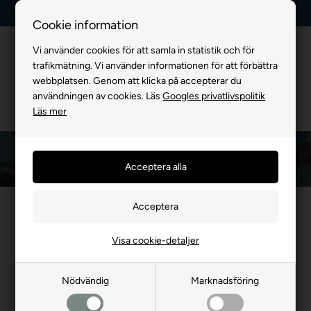
Billig frakt, endast 99 kr
30 dagars returrätt
Cookie information
Vi använder cookies för att samla in statistik och för
trafikmätning. Vi använder informationen för att förbättra
webbplatsen. Genom att klicka på accepterar du
användningen av cookies. Läs
Googles privatlivspolitik
Läs mer
Framsida
»
FÖR KATTER
»
Kattungar
Produkter du behöver för en kattunge
Vi har många värdefulla produkter för dig som föder upp katter
Visa cookie-detaljer
och uppfostrar kattungar, men också för dig som ska ta hem din
12 veckor gamla kattunge. En kattunge kan vara svag vid födseln
och kan ha nytta av lite modersmjölk. Kattungar bör få foder
Nödvändig
Marknadsföring
designat för kattungar, eftersom det innehåller allt en kattunge