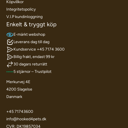
Köpvillkor
Integritetspolicy
V.I.P kundinloggning
Enkelt & tryggt köp
E-märkt webshop
Leverans dag till dag
Kundservice +45 7174 3600
Billig frakt, endast 99 kr
30 dagars returrätt
5 stjärnor – Trustpilot
Merkurvej 4E
4200 Slagelse
Danmark
+45 71743600
info@hooked4pets.dk
CVR: DK19857034