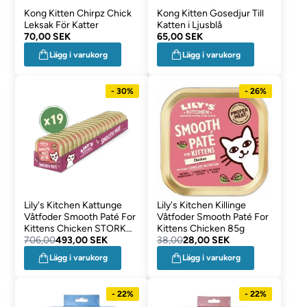
Kong Kitten Chirpz Chick
Kong Kitten Gosedjur Till
Leksak För Katter
Katten i Ljusblå
70,00 SEK
65,00 SEK
Lägg i varukorg
Lägg i varukorg
- 30%
- 26%
Lily's Kitchen Kattunge
Lily's Kitchen Killinge
Våtfoder Smooth Paté For
Våtfoder Smooth Paté For
Kittens Chicken STORKÖP
Kittens Chicken 85g
19 x 85g
706,00
493,00 SEK
38,00
28,00 SEK
Lägg i varukorg
Lägg i varukorg
- 22%
- 22%