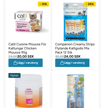
- 13%
- 25%
Catit Cuisine Mousse För
Companion Creamy Strips
Kattungar Chicken
Flytande Kattgodis Mix
Mousse 95g
Pack 12 Stk
23,00
20,00 SEK
32,00
24,00 SEK
Lägg i varukorg
Lägg i varukorg
Nyhet