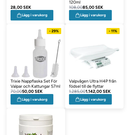
120ml
28,00 SEK
108,00
85,00 SEK
Lägg i varukorg
Lägg i varukorg
- 29%
- 11%
Trixie Nappflaska Set För
Valpvågen Ultra H4P från
Valpar och Kattungar 57ml
födsel till de flyttar
70,00
50,00 SEK
1.285,00
1.142,00 SEK
Lägg i varukorg
Lägg i varukorg