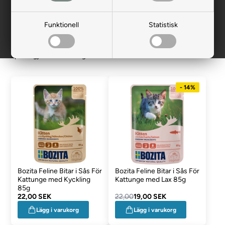
behöver under sin första levnadstid.
När man vill välkomna en liten ny kattunge till familjen, finns det
Funktionell
Statistisk
en del saker att hålla koll på. Det allra viktigaste är naturligtvis
dess mat. Därför kan du här se den kattmat vi erbjuder, som är
specialgjord för kattungen.
- 14%
Bozita Feline Bitar i Sås För
Bozita Feline Bitar i Sås För
Kattunge med Kyckling
Kattunge med Lax 85g
85g
22,00 SEK
22,00
19,00 SEK
Lägg i varukorg
Lägg i varukorg