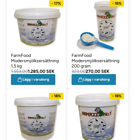
- 17%
- 16%
FarmFood
FarmFood
Modersmjölksersättning
Modersmjölksersättning
1,5 kg
200 gram
1.553,00
1.285,00 SEK
323,00
270,00 SEK
Lägg i varukorg
Lägg i varukorg
- 18%
- 18%