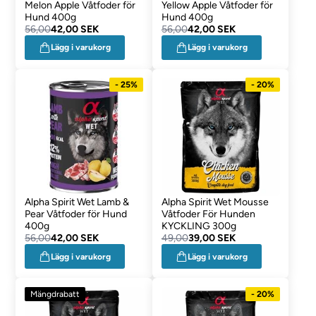
Melon Apple Våtfoder för
Yellow Apple Våtfoder för
Hund 400g
Hund 400g
56,00
42,00 SEK
56,00
42,00 SEK
Lägg i varukorg
Lägg i varukorg
- 25%
- 20%
Alpha Spirit Wet Lamb &
Alpha Spirit Wet Mousse
Pear Våtfoder för Hund
Våtfoder För Hunden
400g
KYCKLING 300g
56,00
42,00 SEK
49,00
39,00 SEK
Lägg i varukorg
Lägg i varukorg
Mängdrabatt
- 20%