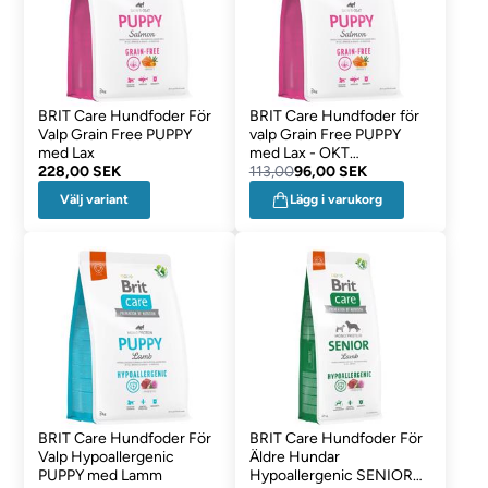
BRIT Care Hundfoder För
BRIT Care Hundfoder för
Valp Grain Free PUPPY
valp Grain Free PUPPY
med Lax
med Lax - OKT
228,00 SEK
DATOVAROR
113,00
96,00 SEK
Välj variant
Lägg i varukorg
BRIT Care Hundfoder För
BRIT Care Hundfoder För
Valp Hypoallergenic
Äldre Hundar
PUPPY med Lamm
Hypoallergenic SENIOR