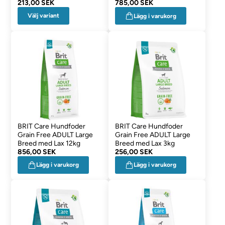
213,00 SEK
med Lamm
785,00 SEK
Välj variant
Lägg i varukorg
BRIT Care Hundfoder
BRIT Care Hundfoder
Grain Free ADULT Large
Grain Free ADULT Large
Breed med Lax 12kg
Breed med Lax 3kg
856,00 SEK
256,00 SEK
Lägg i varukorg
Lägg i varukorg