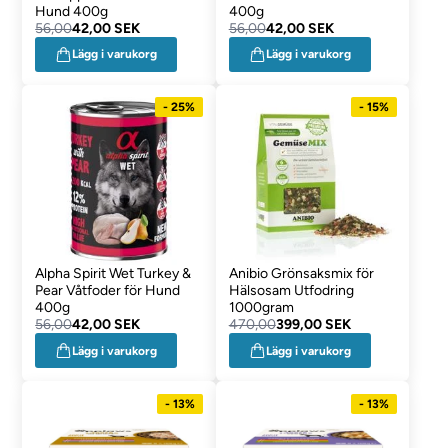
Hund 400g
400g
56,00
42,00 SEK
56,00
42,00 SEK
Lägg i varukorg
Lägg i varukorg
- 25%
- 15%
Alpha Spirit Wet Turkey &
Anibio Grönsaksmix för
Pear Våtfoder för Hund
Hälsosam Utfodring
400g
1000gram
56,00
42,00 SEK
470,00
399,00 SEK
Lägg i varukorg
Lägg i varukorg
- 13%
- 13%