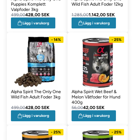
Puppies Komplett
Wild Fish Adult Foder 12kg
Valpfoder 3kg
499,00
428,00 SEK
1.285,00
1.142,00 SEK
Lägg i varukorg
Lägg i varukorg
- 14%
- 25%
Alpha Spirit The Only One
Alpha Spirit Wet Beef &
Wild Fish Adult Foder 3kg
Melon Våtfoder för Hund
400g
499,00
428,00 SEK
56,00
42,00 SEK
Lägg i varukorg
Lägg i varukorg
- 25%
- 25%