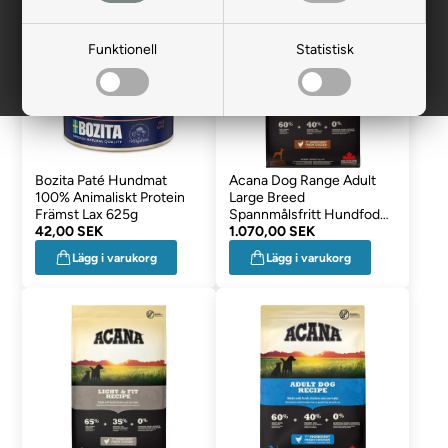
Funktionell
Statistisk
Bozita Paté Hundmat
Acana Dog Range Adult
100% Animaliskt Protein
Large Breed
Främst Lax 625g
Spannmålsfritt Hundfoder
42,00 SEK
med Kyckling 11,4 Kg.
1.070,00 SEK
Lägg i varukorg
Lägg i varukorg