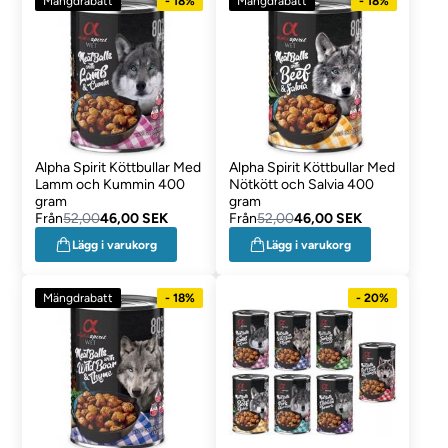
Mängdrabatt
- 18%
Mängdrabatt
- 18%
Alpha Spirit Köttbullar Med
Alpha Spirit Köttbullar Med
Lamm och Kummin 400
Nötkött och Salvia 400
gram
gram
Från
52,00
46,00 SEK
Från
52,00
46,00 SEK
Lägg i varukorg
Lägg i varukorg
Mängdrabatt
- 18%
- 20%