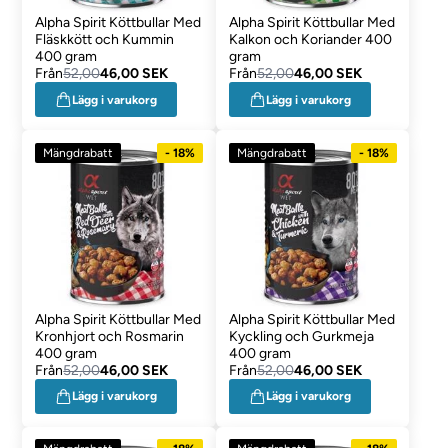
Alpha Spirit Köttbullar Med
Alpha Spirit Köttbullar Med
Fläskkött och Kummin
Kalkon och Koriander 400
400 gram
gram
Från
52,00
46,00 SEK
Från
52,00
46,00 SEK
Lägg i varukorg
Lägg i varukorg
Mängdrabatt
- 18%
Mängdrabatt
- 18%
Alpha Spirit Köttbullar Med
Alpha Spirit Köttbullar Med
Kronhjort och Rosmarin
Kyckling och Gurkmeja
400 gram
400 gram
Från
52,00
46,00 SEK
Från
52,00
46,00 SEK
Lägg i varukorg
Lägg i varukorg