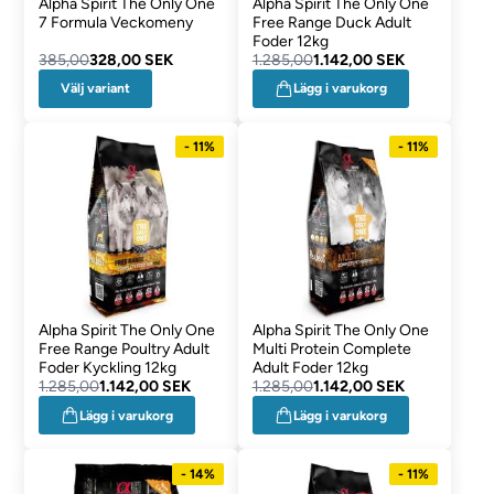
Alpha Spirit The Only One
Alpha Spirit The Only One
7 Formula Veckomeny
Free Range Duck Adult
Foder 12kg
385,00
328,00 SEK
1.285,00
1.142,00 SEK
Välj variant
Lägg i varukorg
- 11%
- 11%
Alpha Spirit The Only One
Alpha Spirit The Only One
Free Range Poultry Adult
Multi Protein Complete
Foder Kyckling 12kg
Adult Foder 12kg
1.285,00
1.142,00 SEK
1.285,00
1.142,00 SEK
Lägg i varukorg
Lägg i varukorg
- 14%
- 11%