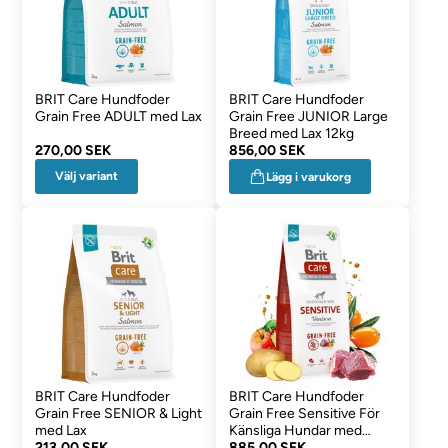
BRIT Care Hundfoder
BRIT Care Hundfoder
Grain Free ADULT med Lax
Grain Free JUNIOR Large
Breed med Lax 12kg
270,00 SEK
856,00 SEK
Välj variant
Lägg i varukorg
BRIT Care Hundfoder
BRIT Care Hundfoder
Grain Free SENIOR & Light
Grain Free Sensitive För
med Lax
Känsliga Hundar med
213,00 SEK
Viltkött 12kg
885,00 SEK