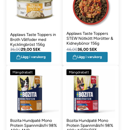
Applaws Taste Toppers
Applaws Taste Toppers in
STEW Nötkött Morötter &
Broth Våtfoder med
Kidneybönor 156g
Kycklingbröst 156g
36,00
29,00 SEK
46,00
36,00 SEK
Lägg i varukorg
Lägg i varukorg
Mängdrabatt
Mängdrabatt
Bozita Hundpaté Mono
Bozita Hundpaté Mono
Protein Spannmålsfri 98%
Protein Spannmålsfri 98%