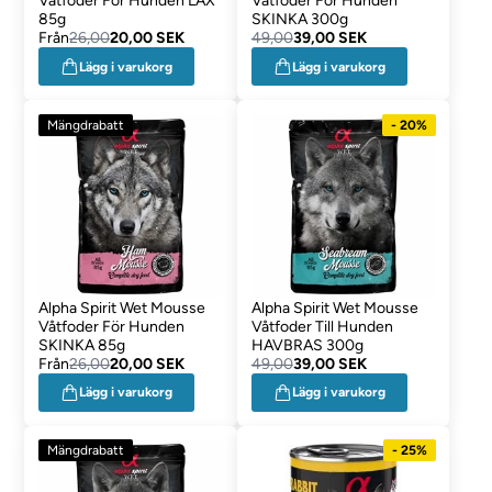
Våtfoder För Hunden LAX
Våtfoder För Hunden
85g
SKINKA 300g
Från
26,00
20,00 SEK
49,00
39,00 SEK
Lägg i varukorg
Lägg i varukorg
Mängdrabatt
- 20%
Alpha Spirit Wet Mousse
Alpha Spirit Wet Mousse
Våtfoder För Hunden
Våtfoder Till Hunden
SKINKA 85g
HAVBRAS 300g
Från
26,00
20,00 SEK
49,00
39,00 SEK
Lägg i varukorg
Lägg i varukorg
Mängdrabatt
- 25%