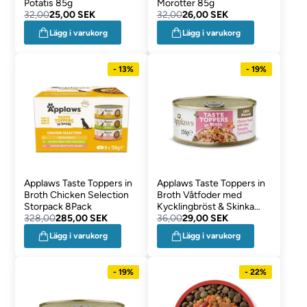
Potatis 85g
Morötter 85g
32,00
25,00 SEK
32,00
26,00 SEK
Lägg i varukorg
Lägg i varukorg
- 13%
- 19%
Applaws Taste Toppers in
Applaws Taste Toppers in
Broth Chicken Selection
Broth Våtfoder med
Storpack 8Pack
Kycklingbröst & Skinka
328,00
285,00 SEK
156g
36,00
29,00 SEK
Lägg i varukorg
Lägg i varukorg
- 19%
- 22%