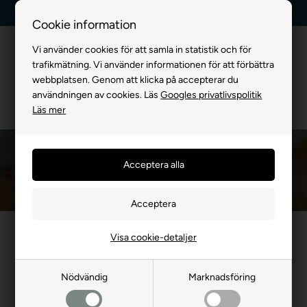
Billig frakt, endast 99 kr
30 dagars returrätt
Cookie information
Vi använder cookies för att samla in statistik och för
trafikmätning. Vi använder informationen för att förbättra
webbplatsen. Genom att klicka på accepterar du
användningen av cookies. Läs
Googles privatlivspolitik
Läs mer
Hundfoder
Du är här:
FÖR HUND
/
Hundfoder
Visa cookie-detaljer
[[Produktgrupp mellansida mall - Bewise]]
Nödvändig
Marknadsföring