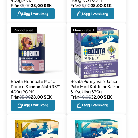
400g AND
400g NÖTKÖTT
Från
35,00
28,00 SEK
Från
35,00
28,00 SEK
Lägg i varukorg
Lägg i varukorg
Mängdrabatt
Mängdrabatt
Bozita Hundpaté Mono
Bozita Purely Valp Junior
Protein Spannmålsfri 98%
Pate Med Köttbitar Kalkon
400g PORK
& Kyckling 370g
Från
35,00
28,00 SEK
Från
40,00
32,00 SEK
Lägg i varukorg
Lägg i varukorg