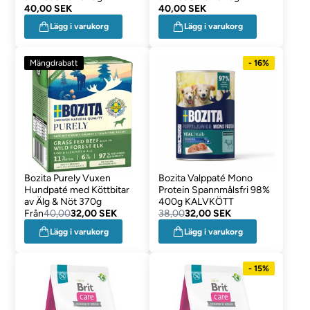
40,00 SEK
40,00 SEK
Lägg i varukorg
Lägg i varukorg
Mängdrabatt
- 16%
Bozita Purely Vuxen
Bozita Valppaté Mono
Hundpaté med Köttbitar
Protein Spannmålsfri 98%
av Älg & Nöt 370g
400g KALVKÖTT
Från
40,00
32,00 SEK
38,00
32,00 SEK
Lägg i varukorg
Lägg i varukorg
- 15%