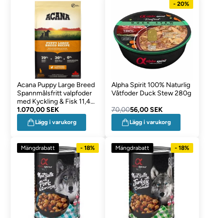
- 20%
Acana Puppy Large Breed
Alpha Spirit 100% Naturlig
Spannmålsfritt valpfoder
Våtfoder Duck Stew 280g
med Kyckling & Fisk 11,4
Kg
1.070,00 SEK
70,00
56,00 SEK
Lägg i varukorg
Lägg i varukorg
Mängdrabatt
- 18%
Mängdrabatt
- 18%