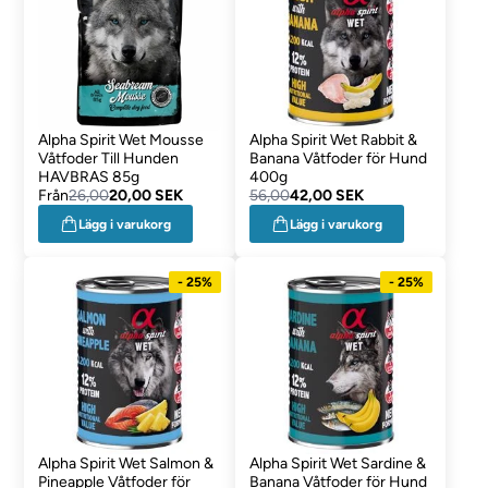
Alpha Spirit Wet Mousse
Alpha Spirit Wet Rabbit &
Våtfoder Till Hunden
Banana Våtfoder för Hund
HAVBRAS 85g
400g
Från
26,00
20,00 SEK
56,00
42,00 SEK
Lägg i varukorg
Lägg i varukorg
- 25%
- 25%
Alpha Spirit Wet Salmon &
Alpha Spirit Wet Sardine &
Pineapple Våtfoder för
Banana Våtfoder för Hund