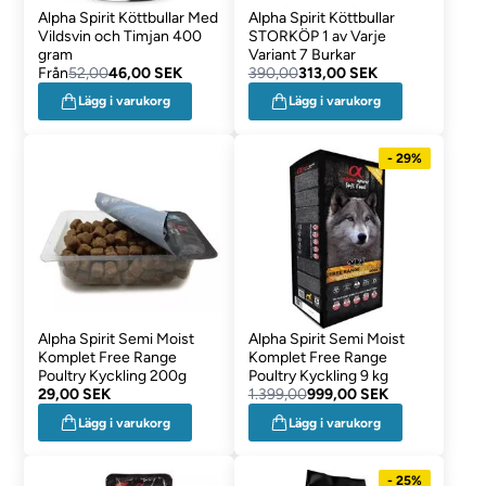
Alpha Spirit Köttbullar Med
Alpha Spirit Köttbullar
Vildsvin och Timjan 400
STORKÖP 1 av Varje
gram
Variant 7 Burkar
Från
52,00
46,00 SEK
390,00
313,00 SEK
Lägg i varukorg
Lägg i varukorg
- 29%
Alpha Spirit Semi Moist
Alpha Spirit Semi Moist
Komplet Free Range
Komplet Free Range
Poultry Kyckling 200g
Poultry Kyckling 9 kg
29,00 SEK
1.399,00
999,00 SEK
Lägg i varukorg
Lägg i varukorg
- 25%