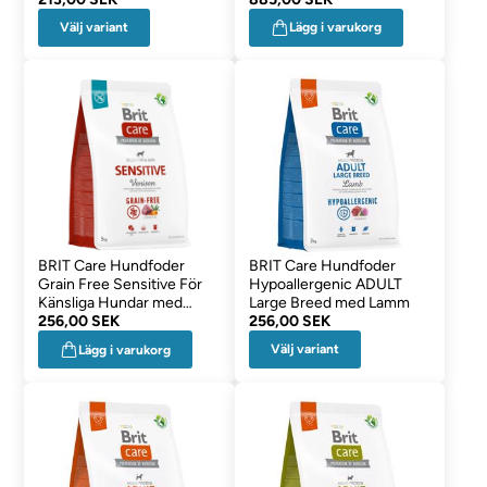
Välj variant
Lägg i varukorg
BRIT Care Hundfoder
BRIT Care Hundfoder
Grain Free Sensitive För
Hypoallergenic ADULT
Känsliga Hundar med
Large Breed med Lamm
Viltkött 3kg
256,00 SEK
256,00 SEK
Välj variant
Lägg i varukorg