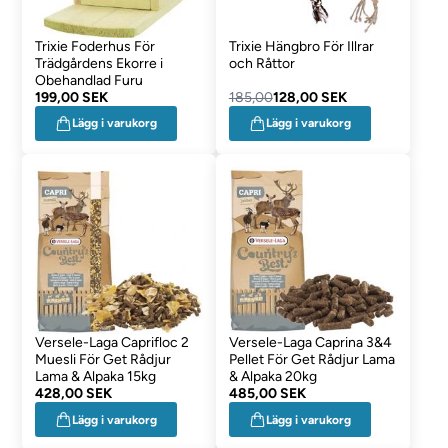
Trixie Foderhus För
Trixie Hängbro För Illrar
Trädgårdens Ekorre i
och Råttor
Obehandlad Furu
199,00 SEK
185,00
128,00 SEK
Lägg i varukorg
Lägg i varukorg
Versele-Laga Caprifloc 2
Versele-Laga Caprina 3&4
Muesli För Get Rådjur
Pellet För Get Rådjur Lama
Lama & Alpaka 15kg
& Alpaka 20kg
428,00 SEK
485,00 SEK
Lägg i varukorg
Lägg i varukorg