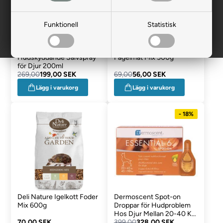
Funktionell
Statistisk
Bimeda Zinkoxid
Deli Nature Ekorr- och
Hudskyddande Salvspray
Fågelmat Mix 500g
för Djur 200ml
269,00
199,00 SEK
69,00
56,00 SEK
Lägg i varukorg
Lägg i varukorg
- 18%
Deli Nature Igelkott Foder
Dermoscent Spot-on
Mix 600g
Droppar för Hudproblem
Hos Djur Mellan 20-40 Kg
70,00 SEK
Essential 6
399,00
328,00 SEK