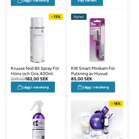
Välj variant
Lägg i varukorg
- 13%
Nyhet
Kruuse Noll Bit Spray För
KW Smart Minikam För
Höns och Gris 400ml
Putsning av Huvud
209,00
182,00 SEK
85,00 SEK
Lägg i varukorg
Lägg i varukorg
- 16%