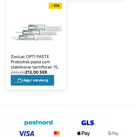
- 11%
ZooLac OPTI PASTE
Probiotisk pasta som
stabiliserar tarmfloran 15
ml
240,00
213,00 SEK
Lägg i varukorg