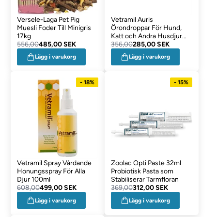
Versele-Laga Pet Pig
Vetramil Auris
Muesli Foder Till Minigris
Örondroppar För Hund,
17kg
Katt och Andra Husdjur
556,00
485,00 SEK
15ml
356,00
285,00 SEK
Lägg i varukorg
Lägg i varukorg
- 18%
- 15%
Vetramil Spray Vårdande
Zoolac Opti Paste 32ml
Honungsspray För Alla
Probiotisk Pasta som
Djur 100ml
Stabiliserar Tarmfloran
608,00
499,00 SEK
369,00
312,00 SEK
Lägg i varukorg
Lägg i varukorg