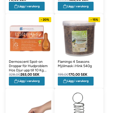
Lägg i varukorg
Lägg i varukorg
- 20%
- 15%
Dermoscent Spot-on
Flamingo 4 Seasons
Droppar för Hudproblem
Mjölmask i Hink 540g
Hos Djur upp till 10 Kg.
Essential 6
328,00
263,00 SEK
199,00
170,00 SEK
Lägg i varukorg
Lägg i varukorg