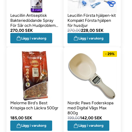
Leucillin Antiseptisk
Leucillin Första hjälpen-kit
Bakteriedödande Spray
Kompakt Första hjälpen
För Sår och Hudproblem
för husdjur
500ml
270,00 SEK
270,00
228,00 SEK
Lägg i varukorg
Lägg i varukorg
- 29%
Melorme Bird's Best
Nordic Paws Foderskopa
Krispiga och Läckra 500gr
med Digital Vågs Max
800g
185,00 SEK
199,00
142,00 SEK
Lägg i varukorg
Lägg i varukorg