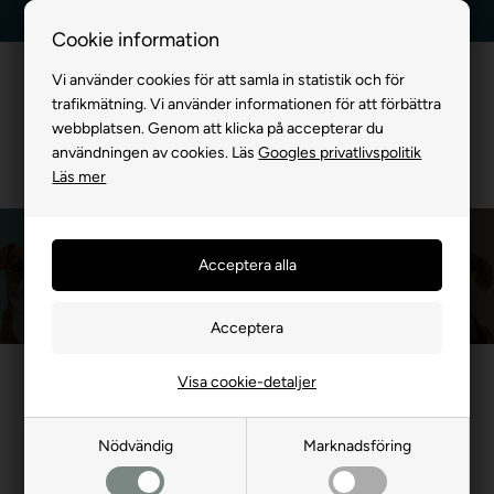
Leverans dag till dag
Kundservice +45 7174 3600
Cookie information
Vi använder cookies för att samla in statistik och för
trafikmätning. Vi använder informationen för att förbättra
webbplatsen. Genom att klicka på accepterar du
användningen av cookies. Läs
Googles privatlivspolitik
Läs mer
Hokamix
Framsida
»
MÄRKEVARA
»
Hokamix
Hokamix är ett av de bästa kosttillskotten för din hund
Visa cookie-detaljer
Nödvändig
Marknadsföring