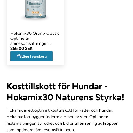
Hokamix30 Örtmix Classic
Optimerar
ämnesomsättningen
Vitality Booster 400 g
256,00 SEK
Lägg i varukorg
Kosttillskott för Hundar -
Hokamix30 Naturens Styrka!
Hokamix är ett optimalt kosttillskott för katter och hundar.
Hokamix förebygger foderrelaterade brister. Optimerar
matsmältningen av fodret och bidrar till en rening av kroppen
samt optimerar ämnesomsättningen.