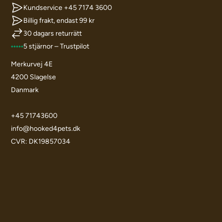
Kundservice +45 7174 3600
Billig frakt, endast 99 kr
30 dagars returrätt
5 stjärnor – Trustpilot
Merkurvej 4E
4200 Slagelse
Danmark
+45 71743600
info@hooked4pets.dk
CVR: DK19857034