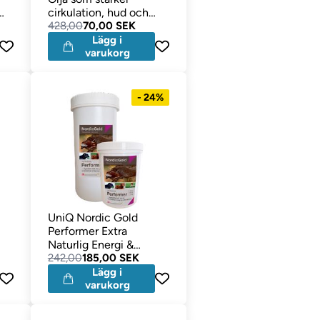
cirkulation, hud och
päls - JUL DATOVARER
428,00
70,00 SEK
Lägg i
varukorg
- 24%
UniQ Nordic Gold
Performer Extra
Naturlig Energi &
Uthållighet - SEP
242,00
185,00 SEK
DATOVARER
Lägg i
varukorg