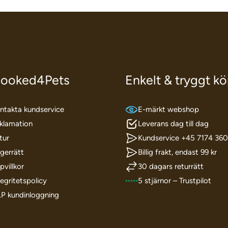
ooked4Pets
Enkelt & tryggt k
ntakta kundservice
E-märkt webshop
klamation
Leverans dag till dag
tur
Kundservice +45 7174 36
gerrätt
Billig frakt, endast 99 kr
pvillkor
30 dagars returrätt
tegritetspolicy
5 stjärnor – Trustpilot
I.P kundinloggning