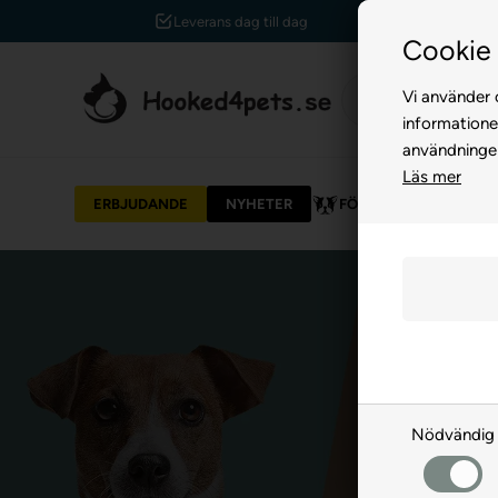
Leverans dag till dag
Cookie 
Vi använder c
informatione
användninge
Läs mer
ERBJUDANDE
NYHETER
FÖR HUND
FÖR 
Nödvändig