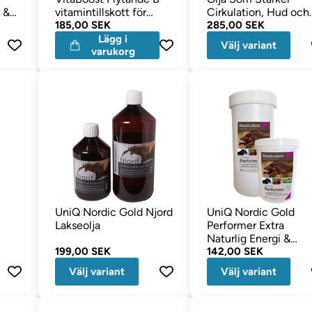
 &
vitamintillskott för
Cirkulation, Hud och
hundar 250 ml
185,00 SEK
Päls
285,00 SEK
Lägg i
Välj variant
varukorg
UniQ Nordic Gold Njord
UniQ Nordic Gold
Lakseolja
Performer Extra
Naturlig Energi &
199,00 SEK
Uthållighet
142,00 SEK
Välj variant
Välj variant