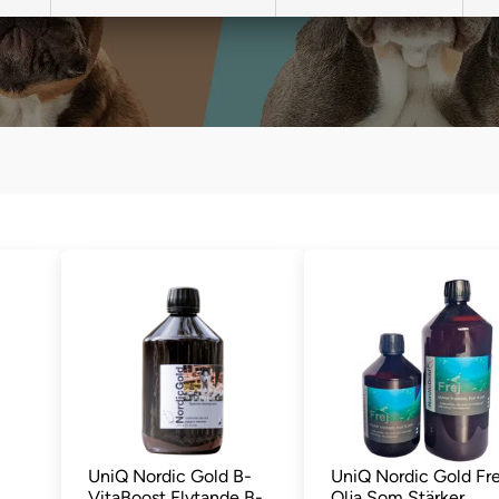
UniQ Nordic Gold B-
UniQ Nordic Gold Fre
VitaBoost Flytande B-
Olja Som Stärker