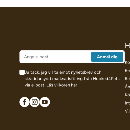
H
Ko
Re
Ja tack, jag vill ta emot nyhetsbrev och
skräddarsydd marknadsföring från Hooked4Pets
Re
via e-post.
Läs villkoren här
Ån
Kö
In
V.