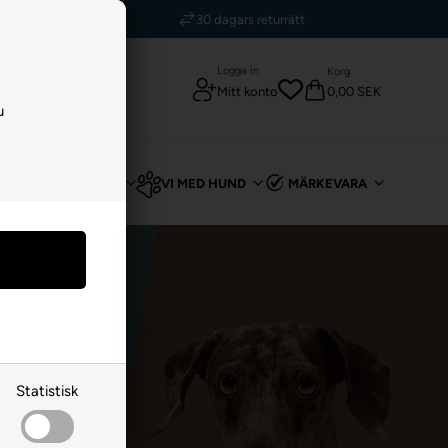
kr
30 dagars returrätt
Logga in
Korg
0,00 SEK
Mitt konto
u
T
FÖR KANIN
VI MED HUND
MÄRKEVARA
Statistisk