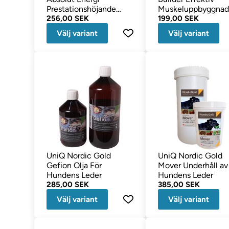
Prestationshöjande
Muskeluppbyggnad
Dryck för Hunden
256,00 SEK
Ökad Styrka
199,00 SEK
Välj variant
Välj variant
UniQ Nordic Gold
UniQ Nordic Gold
Gefion Olja För
Mover Underhåll av
Hundens Leder
Hundens Leder
285,00 SEK
385,00 SEK
Välj variant
Välj variant