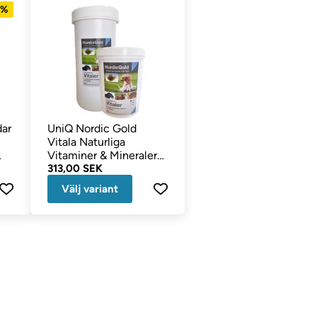
0%
dar
UniQ Nordic Gold
n
Vitala Naturliga
Vitaminer & Mineraler
För Hunden
313,00 SEK
Välj variant