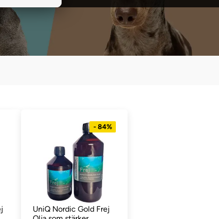
- 84%
j
UniQ Nordic Gold Frej
Olja som stärker