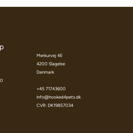
öp
Merkurvej 4E
4200 Slagelse
Danmark
00
+45 71743600
info@hooked4pets.dk
CVR: DK19857034