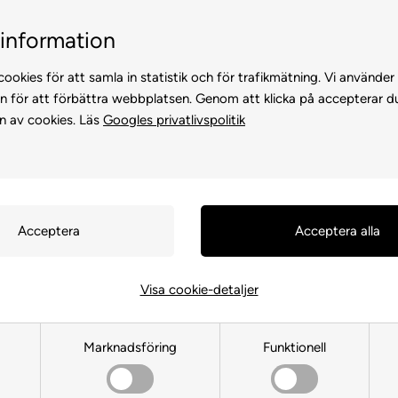
Kundservice +45 7174 3600
Billig frakt, endast 99 
information
ookies för att samla in statistik och för trafikmätning. Vi använder
n för att förbättra webbplatsen. Genom att klicka på accepterar d
n av cookies. Läs
Googles privatlivspolitik
KATTER
FÖR HÖNS
ANDRA DJUR
FÖR FÅGEL
FÖR HÄS
Visa cookie-detaljer
Uniq Nordic Gold
Marknadsföring
Funktionell
Framsida
»
MÄRKEVARA
»
Uniq Nordic Gold