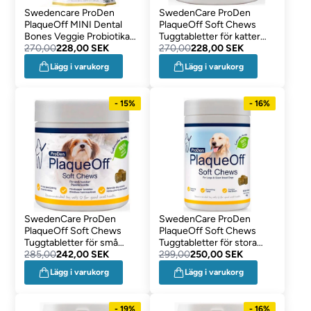
Swedencare ProDen
SwedenCare ProDen
PlaqueOff MINI Dental
PlaqueOff Soft Chews
Bones Veggie Probiotika
Tuggtabletter för katter
340g
270,00
228,00 SEK
120 st
270,00
228,00 SEK
Lägg i varukorg
Lägg i varukorg
- 15%
- 16%
SwedenCare ProDen
SwedenCare ProDen
PlaqueOff Soft Chews
PlaqueOff Soft Chews
Tuggtabletter för små
Tuggtabletter för stora
hundar 120 st
285,00
242,00 SEK
hundar 60 st
299,00
250,00 SEK
Lägg i varukorg
Lägg i varukorg
- 19%
- 16%