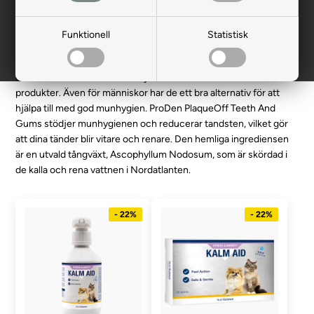
säljs till både veterinärer, apotek och detaljhandeln. En av
Swedencares mest kända och sålda produkter är ProDen
PlaqueOff, som är ett pulver som förhindrar plack och tandsten
Funktionell
Statistisk
hos hundar och katter. Det är enkelt att använda - pulvret strös
på maten en gång om dagen.
Det är dock inte bara för husdjur som Swedencare har utvecklat
produkter. Även för människor har de ett bra alternativ för att
hjälpa till med god munhygien. ProDen PlaqueOff Teeth And
Gums stödjer munhygienen och reducerar tandsten, vilket gör
att dina tänder blir vitare och renare. Den hemliga ingrediensen
är en utvald tångväxt, Ascophyllum Nodosum, som är skördad i
de kalla och rena vattnen i Nordatlanten.
- 22%
- 22%