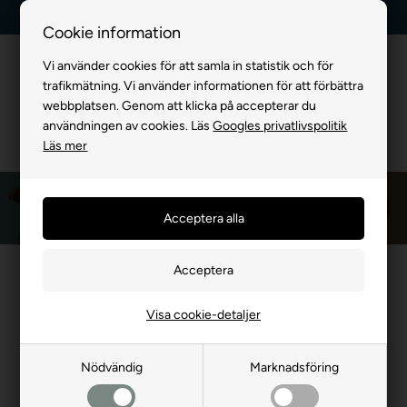
Leverans dag till dag
Kundservice +45 7174 3600
Cookie information
Vi använder cookies för att samla in statistik och för
trafikmätning. Vi använder informationen för att förbättra
webbplatsen. Genom att klicka på accepterar du
användningen av cookies. Läs
Googles privatlivspolitik
Läs mer
Framsida
»
MÄRKEVARA
»
SwedenCare
Lite om Swedencare
SwedenCare är ett välkänt och erkänt svenskt företag, som har
Visa cookie-detaljer
dotterbolag och kontor på flera platser i världen, och som
distribuerar sina produkter till över 50 länder världen över.
Huvudkontoret ligger i Malmö och de senaste 15 åren har man
Nödvändig
Marknadsföring
utvecklat och sålt premiumprodukter till husdjur. Produkterna