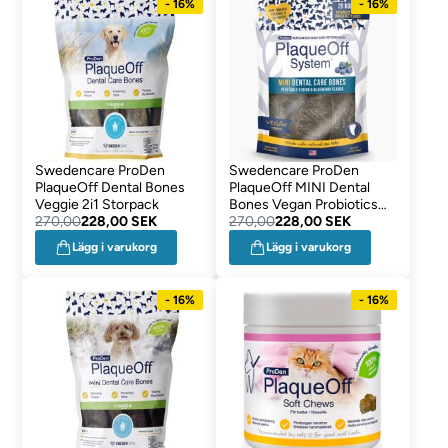
- 16%
- 16%
Swedencare ProDen
Swedencare ProDen
PlaqueOff Dental Bones
PlaqueOff MINI Dental
Veggie 2i1 Storpack
Bones Vegan Probiotics
270,00
228,00 SEK
Blåbär
270,00
228,00 SEK
Lägg i varukorg
Lägg i varukorg
- 16%
- 16%