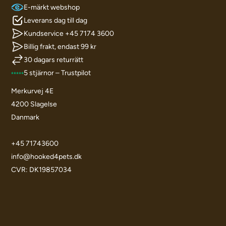
E-märkt webshop
Leverans dag till dag
Kundservice +45 7174 3600
Billig frakt, endast 99 kr
30 dagars returrätt
5 stjärnor – Trustpilot
Merkurvej 4E
4200 Slagelse
Danmark
+45 71743600
info@hooked4pets.dk
CVR: DK19857034