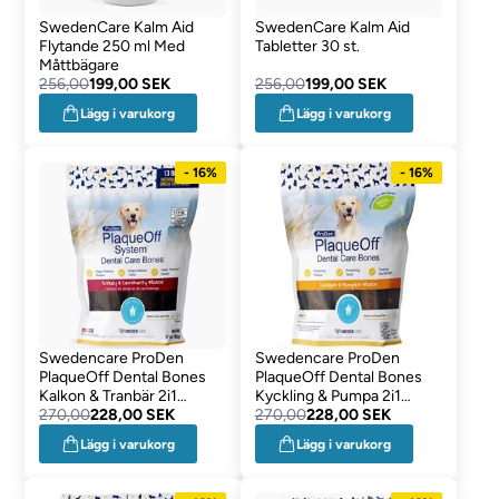
SwedenCare Kalm Aid
SwedenCare Kalm Aid
Flytande 250 ml Med
Tabletter 30 st.
Måttbägare
256,00
199,00 SEK
256,00
199,00 SEK
Lägg i varukorg
Lägg i varukorg
- 16%
- 16%
Swedencare ProDen
Swedencare ProDen
PlaqueOff Dental Bones
PlaqueOff Dental Bones
Kalkon & Tranbär 2i1
Kyckling & Pumpa 2i1
Storpack
270,00
228,00 SEK
Storpack
270,00
228,00 SEK
Lägg i varukorg
Lägg i varukorg