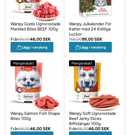
Wanpy Godis Ugnsrostade
Wanpy Julkalender För
Marbled Bites BEEF 100g
Katter med 24 Köttiga
Luckor
Från
56,00
46,00 SEK
156,00
99,00 SEK
Lägg i varukorg
Lägg i varukorg
Mängdrabatt
Mängdrabatt
Wanpy Salmon Fish Shape
Wanpy Soft Ugnsrostade
Bites 100g
Beef Jerky Slices
Biffstänger 100g
Från
56,00
46,00 SEK
Från
56,00
46,00 SEK