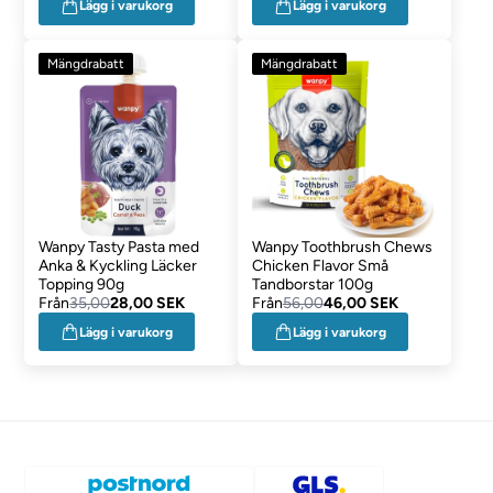
Lägg i varukorg
Lägg i varukorg
Mängdrabatt
Mängdrabatt
Wanpy Tasty Pasta med
Wanpy Toothbrush Chews
Anka & Kyckling Läcker
Chicken Flavor Små
Topping 90g
Tandborstar 100g
Från
35,00
28,00 SEK
Från
56,00
46,00 SEK
Lägg i varukorg
Lägg i varukorg