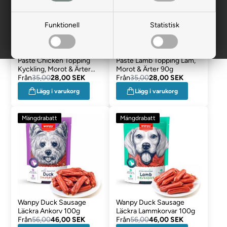
Funktionell
Statistisk
Wanpy Dog Tasty Meat
Wanpy Dog Tasty Meat
Paste Chicken Topping
Paste Lamb Topping Lam,
Kyckling, Morot & Ärter
Morot & Ärter 90g
90g
Från
35,00
28,00 SEK
Från
35,00
28,00 SEK
Lägg i varukorg
Lägg i varukorg
Mängdrabatt
Mängdrabatt
Wanpy Duck Sausage
Wanpy Duck Sausage
Läckra Ankorv 100g
Läckra Lammkorvar 100g
Från
56,00
46,00 SEK
Från
56,00
46,00 SEK