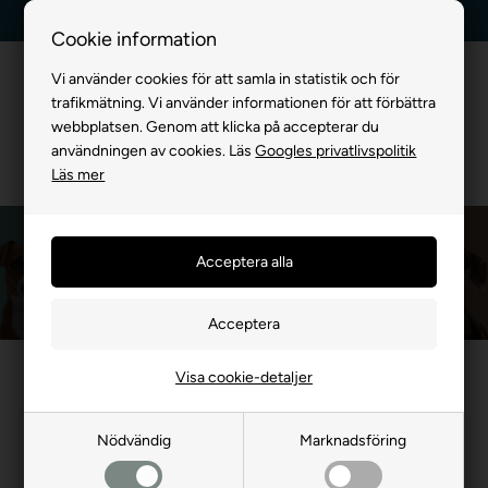
Leverans dag till dag
Kundservice +45 7174 3600
Cookie information
Vi använder cookies för att samla in statistik och för
trafikmätning. Vi använder informationen för att förbättra
webbplatsen. Genom att klicka på accepterar du
användningen av cookies. Läs
Googles privatlivspolitik
Läs mer
Wanpy
Framsida
»
MÄRKEVARA
»
Wanpy
Visa cookie-detaljer
Mängdrabatt
Nyhet
Mängdrabatt
Nyhet
Nödvändig
Marknadsföring