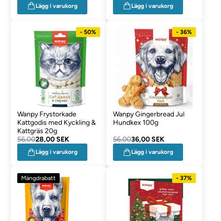
Lägg i varukorg
Lägg i varukorg
- 50%
- 36%
Wanpy Frystorkade
Wanpy Gingerbread Jul
Kattgodis med Kyckling &
Hundkex 100g
Kattgräs 20g
56,00
28,00 SEK
56,00
36,00 SEK
Lägg i varukorg
Lägg i varukorg
Mängdrabatt
- 37%