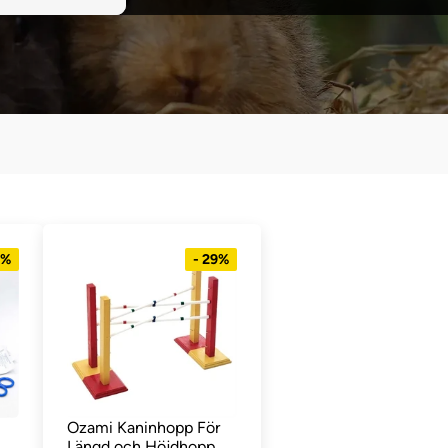
6%
- 29%
Ozami Kaninhopp För
Längd och Höjdhopp