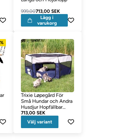
999,00
713,00 SEK
Lägg i
varukorg
1%
ar
Trixie Løpegård För
Små Hundar och Andra
Husdjur Hopfällbar
Ø130 cm
713,00 SEK
Välj variant