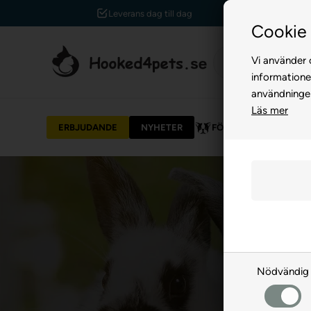
Leverans dag till dag
Cookie 
Vi använder c
informatione
användninge
Läs mer
ERBJUDANDE
NYHETER
FÖR HUND
FÖR 
Nödvändig