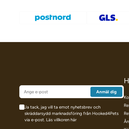
H
Ko
Re
Ja tack, jag vill ta emot nyhetsbrev och
skräddarsydd marknadsföring från Hooked4Pets
Re
via e-post.
Läs villkoren här
Ån