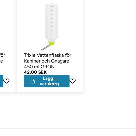
för
Trixie Vattenflaska för
re
Kaniner och Gnagare
450 ml GRÖN
42,00 SEK
Lägg i
varukorg