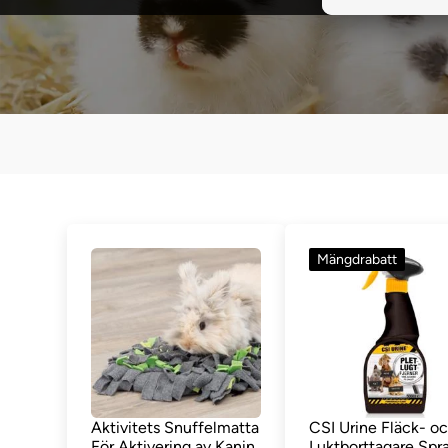
Mängdrabatt
Aktivitets Snuffelmatta
CSI Urine Fläck- o
För Aktivering av Kanin
Luktborttagare Spr