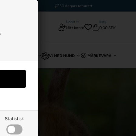
kr
30 dagars returrätt
Logga in
Korg
0,00 SEK
Mitt konto
u
T
FÖR KANIN
VI MED HUND
MÄRKEVARA
Statistisk