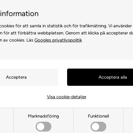
Kundservice +45 7174 3600
Billig frakt, endast 99 
information
ookies för att samla in statistik och för trafikmätning. Vi använder
n för att förbättra webbplatsen. Genom att klicka på accepterar d
n av cookies. Läs
Googles privatlivspolitik
KATTER
FÖR HÖNS
ANDRA DJUR
FÖR FÅGEL
FÖR HÄS
Visa cookie-detaljer
Diverse Tillbehör
Marknadsföring
Funktionell
Framsida
»
FÖR KANIN
»
Diverse Tillbehör