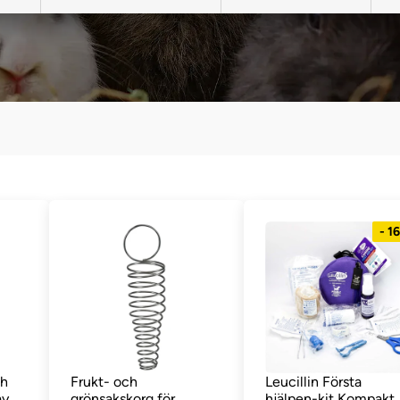
- 1
ch
Frukt- och
Leucillin Första
ay
grönsakskorg för
hjälpen-kit Kompakt