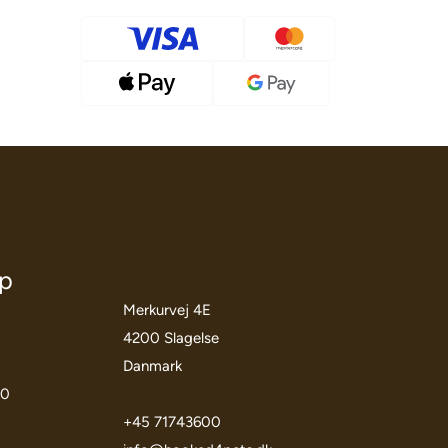
öp
Merkurvej 4E
4200 Slagelse
Danmark
00
+45 71743600