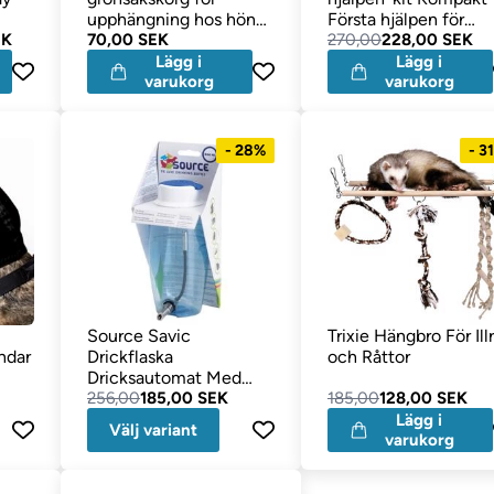
upphängning hos höns
Första hjälpen för
EK
& gnagare
70,00 SEK
husdjur
270,00
228,00 SEK
Lägg i
Lägg i
varukorg
varukorg
- 28%
- 3
Source Savic
Trixie Hängbro För Illr
ndar
Drickflaska
och Råttor
Dricksautomat Med
Smart Pip
256,00
185,00 SEK
185,00
128,00 SEK
Lägg i
Välj variant
varukorg