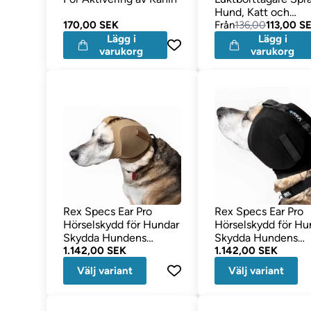
Hund, Katt och
170,00 SEK
Gnagare 500ml
Från
136,00
113,00 S
Lägg i
Lägg i
varukorg
varukorg
Rex Specs Ear Pro
Rex Specs Ear Pro
Hörselskydd för Hundar
Hörselskydd för Hu
Skydda Hundens
Skydda Hundens
Hörsel Coyote
1.142,00 SEK
Hörsel SVART
1.142,00 SEK
Välj variant
Välj variant