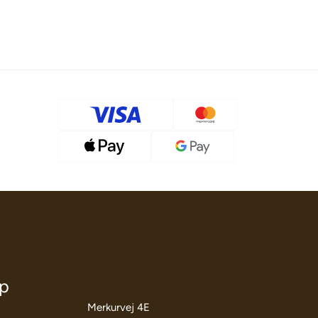
öp
Merkurvej 4E