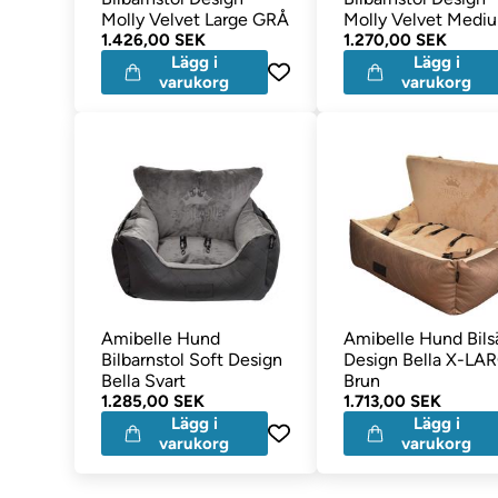
Molly Velvet Large GRÅ
Molly Velvet Medi
1.426,00 SEK
GRÅ
1.270,00 SEK
Lägg i
Lägg i
varukorg
varukorg
Amibelle Hund
Amibelle Hund Bils
Bilbarnstol Soft Design
Design Bella X-LA
Bella Svart
Brun
1.285,00 SEK
1.713,00 SEK
Lägg i
Lägg i
varukorg
varukorg