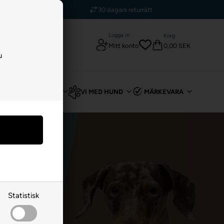
kr
30 dagars returrätt
Logga in
Korg
0,00 SEK
Mitt konto
u
T
FÖR KANIN
VI MED HUND
MÄRKEVARA
Statistisk