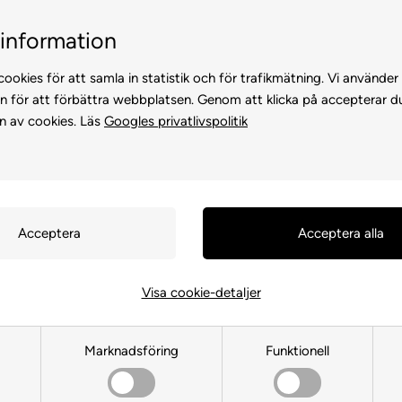
Kundservice +45 7174 3600
Billig frakt, endast 99 
information
ookies för att samla in statistik och för trafikmätning. Vi använder
n för att förbättra webbplatsen. Genom att klicka på accepterar d
n av cookies. Läs
Googles privatlivspolitik
KATTER
FÖR HÖNS
ANDRA DJUR
FÖR FÅGEL
FÖR HÄS
Visa cookie-detaljer
Amibelle Design
Marknadsföring
Funktionell
Framsida
»
MÄRKEVARA
»
Amibelle Design