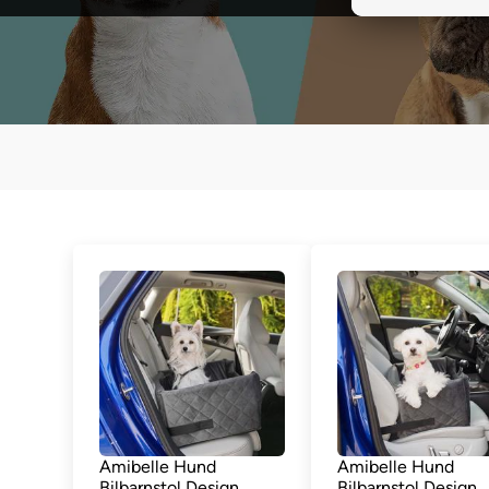
Amibelle Hund
Amibelle Hund
Bilbarnstol Design
Bilbarnstol Design