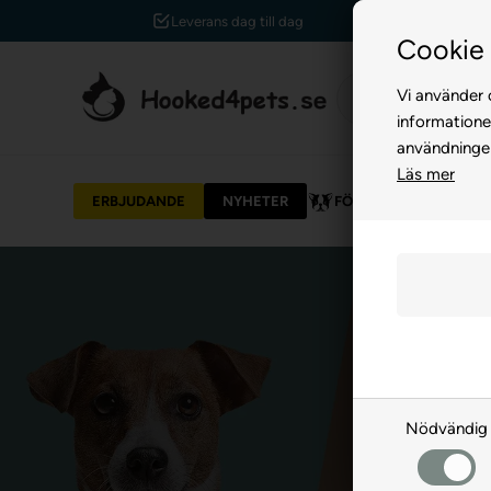
Leverans dag till dag
Cookie 
Vi använder c
informatione
användninge
Läs mer
ERBJUDANDE
NYHETER
FÖR HUND
FÖR 
Nödvändig