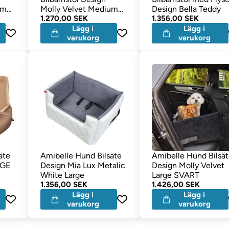
um
Molly Velvet Medium
Design Bella Teddy
SVART
1.270,00 SEK
1.356,00 SEK
Lägg i
Lägg i
varukorg
varukorg
äte
Amibelle Hund Bilsäte
Amibelle Hund Bilsä
RGE
Design Mia Lux Metalic
Design Molly Velvet
White Large
Large SVART
1.356,00 SEK
1.426,00 SEK
Lägg i
Lägg i
varukorg
varukorg