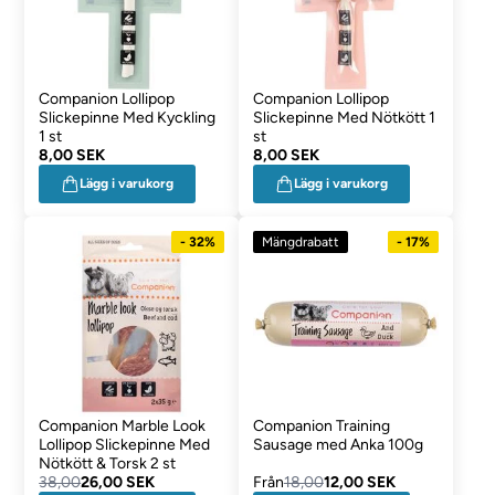
Companion Lollipop
Companion Lollipop
Slickepinne Med Kyckling
Slickepinne Med Nötkött 1
1 st
st
8,00 SEK
8,00 SEK
Lägg i varukorg
Lägg i varukorg
- 32%
Mängdrabatt
- 17%
Companion Marble Look
Companion Training
Lollipop Slickepinne Med
Sausage med Anka 100g
Nötkött & Torsk 2 st
38,00
26,00 SEK
Från
18,00
12,00 SEK