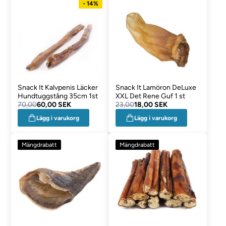
- 14%
Snack It Kalvpenis Läcker
Snack It Lamöron DeLuxe
Hundtuggstång 35cm 1st
XXL Det Rene Guf 1 st
70,00
60,00 SEK
23,00
18,00 SEK
Lägg i varukorg
Lägg i varukorg
Mängdrabatt
Mängdrabatt