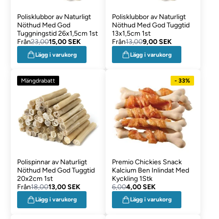
Polisklubbor av Naturligt
Polisklubbor av Naturligt
Nöthud Med God
Nöthud Med God Tuggtid
Tuggningstid 26x1,5cm 1st
13x1,5cm 1st
Från
23,00
15,00 SEK
Från
13,00
9,00 SEK
Lägg i varukorg
Lägg i varukorg
Mängdrabatt
- 33%
Polispinnar av Naturligt
Premio Chickies Snack
Nöthud Med God Tuggtid
Kalcium Ben Inlindat Med
20x2cm 1st
Kyckling 1Stk
Från
18,00
13,00 SEK
6,00
4,00 SEK
Lägg i varukorg
Lägg i varukorg