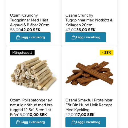
Ozami Crunchy
Ozami Crunchy
Tuggpinnar Med Häst
Tuggpinnar Med Nötkött &
Älghud & Blåbär 20cm
Kollagen 20cm
58,00
42,00 SEK
47,00
36,00 SEK
Lägg i varukorg
Lägg i varukorg
Mängdrabatt
- 23%
Ozami Polisbatonger av
Ozami Smakfull Proteinbar
naturlig nöthud med bra
För Din Hund Unik Recept
tuggtid 12,5x1,5 cm 1 st
Med Kyckling
Från
15,00
10,00 SEK
22,00
17,00 SEK
Lägg i varukorg
Lägg i varukorg