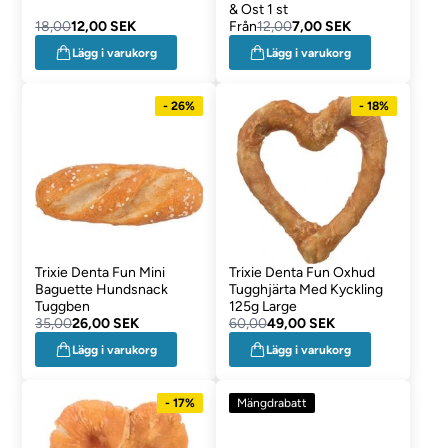
& Ost 1 st
18,00
12,00 SEK
Från
12,00
7,00 SEK
Lägg i varukorg
Lägg i varukorg
- 26%
- 18%
Trixie Denta Fun Mini
Trixie Denta Fun Oxhud
Baguette Hundsnack
Tugghjärta Med Kyckling
Tuggben
125g Large
35,00
26,00 SEK
60,00
49,00 SEK
Lägg i varukorg
Lägg i varukorg
- 17%
Mängdrabatt