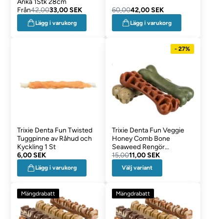
Anka 1Stk 28cm
Från
42,00
33,00 SEK
60,00
42,00 SEK
Lägg i varukorg
Lägg i varukorg
- 27%
Trixie Denta Fun Twisted
Trixie Denta Fun Veggie
Tuggpinne av Råhud och
Honey Comb Bone
Kyckling 1 St
Seaweed Rengör
6,00 SEK
Hundtänder
15,00
11,00 SEK
Välj variant
Lägg i varukorg
Mängdrabatt
Mängdrabatt