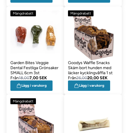
Mängdrabatt
Mängdrabatt
Garden Bites Veggie
Goodys Waffle Snacks
Dental Festliga Grönsaker
Skäm bort hunden med
SMALL 6cm 3st
läcker kycklingvåffla 1 st
Från
18,00
7,00 SEK
Från
26,00
20,00 SEK
Lägg i varukorg
Lägg i varukorg
Mängdrabatt