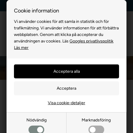
Kundservice +45 7174 3600
Billig frakt, endast 99 kr
Cookie information
Vi använder cookies för att samla in statistik och för
trafikmätning. Vi använder informationen för att förbättra
webbplatsen. Genom att klicka på accepterar du
användningen av cookies. Läs
Googles privatlivspolitik
Läs mer
Framsida
»
FÖR HUND
»
Godis & Tuggben
»
Blanda Själv Hundsnacks
Blanda själv Snackbar till din hund
Fredagsgodis eller när som helst-snackbar. Vi har hittat en
Visa cookie-detaljer
massa härliga godbitar, ben och snacks som du kan köpa
styckvis och blanda precis som du vill. Din hunds personliga
favoriter. Du får det antal du väljer skickat i en påse.
Nödvändig
Marknadsföring
Vi har riktigt många varianter. Allt möjligt härligt med god smak.