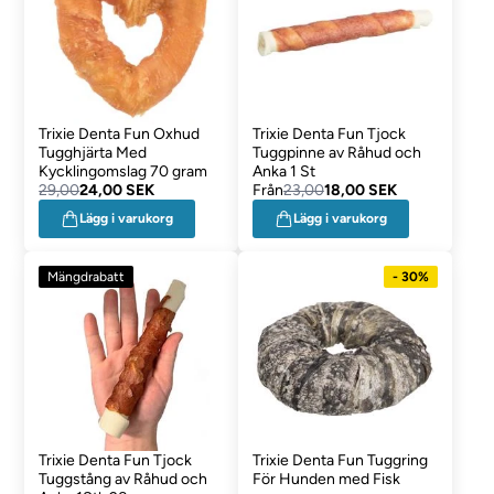
Trixie Denta Fun Oxhud
Trixie Denta Fun Tjock
Tugghjärta Med
Tuggpinne av Råhud och
Kycklingomslag 70 gram
Anka 1 St
29,00
24,00 SEK
Från
23,00
18,00 SEK
Lägg i varukorg
Lägg i varukorg
Mängdrabatt
- 30%
Trixie Denta Fun Tjock
Trixie Denta Fun Tuggring
Tuggstång av Råhud och
För Hunden med Fisk