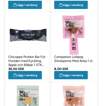
Lägg i varukorg
Lägg i varukorg
Chicopee Protein Bar För
Companion Lollipop
Hunden med Kyckling,
Slickepinne Med Anka 1 st
Äpple och Blåbär 1 STK
25g
36,00 SEK
8,00 SEK
Lägg i varukorg
Lägg i varukorg