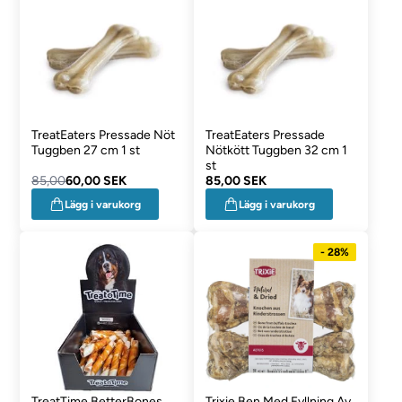
TreatEaters Pressade Nöt
TreatEaters Pressade
Tuggben 27 cm 1 st
Nötkött Tuggben 32 cm 1
st
85,00
60,00 SEK
85,00 SEK
Lägg i varukorg
Lägg i varukorg
- 28%
TreatTime BetterBones
Trixie Ben Med Fyllning Av