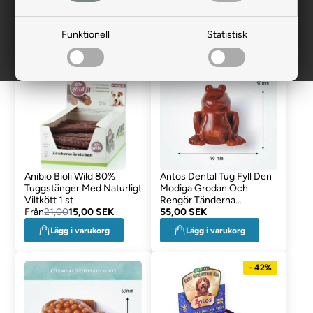
Precis som våra hundar föredrar sina mysiga snacks. Skäm bort
din bästa vän med vår Snackbar.
Funktionell
Statistisk
Mängdrabatt
Anibio Bioli Wild 80%
Antos Dental Tug Fyll Den
Tuggstänger Med Naturligt
Modiga Grodan Och
Viltkött 1 st
Rengör Tänderna
Från
21,00
15,00 SEK
Samtidigt 1st
55,00 SEK
Lägg i varukorg
Lägg i varukorg
- 42%