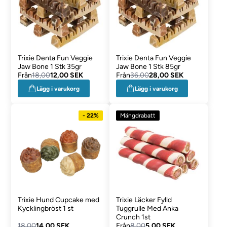
Trixie Denta Fun Veggie
Trixie Denta Fun Veggie
Jaw Bone 1 Stk 35gr
Jaw Bone 1 Stk 85gr
Från
18,00
12,00 SEK
Från
36,00
28,00 SEK
Lägg i varukorg
Lägg i varukorg
- 22%
Mängdrabatt
Trixie Hund Cupcake med
Trixie Läcker Fylld
Kycklingbröst 1 st
Tuggrulle Med Anka
Crunch 1st
18,00
14,00 SEK
Från
8,00
5,00 SEK