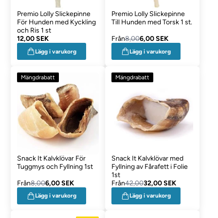
Premio Lolly Slickepinne
Premio Lolly Slickepinne
För Hunden med Kyckling
Till Hunden med Torsk 1 st.
och Ris 1 st
12,00 SEK
Från
8,00
6,00 SEK
Lägg i varukorg
Lägg i varukorg
Mängdrabatt
Mängdrabatt
Snack It Kalvklövar För
Snack It Kalvklövar med
Tuggmys och Fyllning 1st
Fyllning av Fårafett i Folie
1st
Från
8,00
6,00 SEK
Från
42,00
32,00 SEK
Lägg i varukorg
Lägg i varukorg