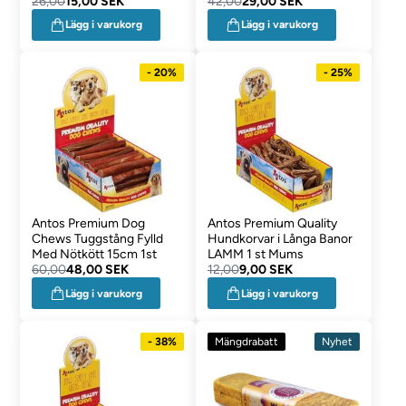
26,00
15,00 SEK
42,00
29,00 SEK
Lägg i varukorg
Lägg i varukorg
- 20%
- 25%
Antos Premium Dog
Antos Premium Quality
Chews Tuggstång Fylld
Hundkorvar i Långa Banor
Med Nötkött 15cm 1st
LAMM 1 st Mums
60,00
48,00 SEK
12,00
9,00 SEK
Lägg i varukorg
Lägg i varukorg
- 38%
Mängdrabatt
Nyhet