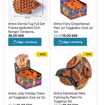
Antos Dental Tug Fyll Det
Antos Fairy Gingerbread
Fräcka Igelkottet Och
Man Jul Tuggkakor God Jul
Rengör Tänderna
1st
Samtidigt 1st
38,00 SEK
26,00
15,00 SEK
Lägg i varukorg
Lägg i varukorg
- 42%
- 31%
Antos Jolly Holiday Trees
Antos Kalvklövar Med
Jul Tuggkakor God Jul 1st
Fyllning Av Pate För
Tuggmys 1st