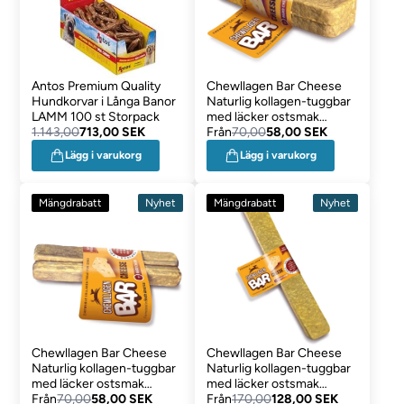
Antos Premium Quality
Chewllagen Bar Cheese
Hundkorvar i Långa Banor
Naturlig kollagen-tuggbar
LAMM 100 st Storpack
med läcker ostsmak
1.143,00
713,00 SEK
2PACK MEDIUM
Från
70,00
58,00 SEK
Lägg i varukorg
Lägg i varukorg
Mängdrabatt
Nyhet
Mängdrabatt
Nyhet
Chewllagen Bar Cheese
Chewllagen Bar Cheese
Naturlig kollagen-tuggbar
Naturlig kollagen-tuggbar
med läcker ostsmak
med läcker ostsmak
3PACK SMALL
Från
70,00
58,00 SEK
LARGE
Från
170,00
128,00 SEK