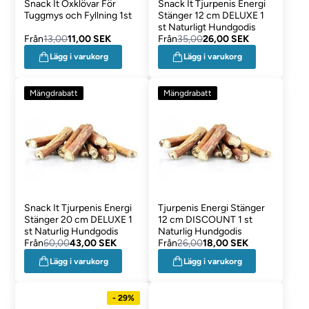
Snack It Oxklövar För
Snack It Tjurpenis Energi
Tuggmys och Fyllning 1st
Stänger 12 cm DELUXE 1
st Naturligt Hundgodis
Från
13,00
11,00 SEK
Från
35,00
26,00 SEK
Lägg i varukorg
Lägg i varukorg
Mängdrabatt
Mängdrabatt
Snack It Tjurpenis Energi
Tjurpenis Energi Stänger
Stänger 20 cm DELUXE 1
12 cm DISCOUNT 1 st
st Naturlig Hundgodis
Naturlig Hundgodis
Från
60,00
43,00 SEK
Från
26,00
18,00 SEK
Lägg i varukorg
Lägg i varukorg
- 29%