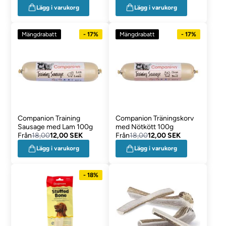
Lägg i varukorg
Lägg i varukorg
Mängdrabatt
- 17%
Mängdrabatt
- 17%
Companion Training
Companion Träningskorv
Sausage med Lam 100g
med Nötkött 100g
Från
18,00
12,00 SEK
Från
18,00
12,00 SEK
Lägg i varukorg
Lägg i varukorg
- 18%