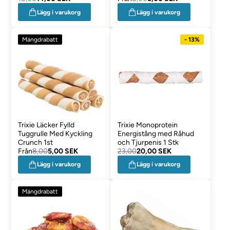
Lägg i varukorg
Lägg i varukorg
Mängdrabatt
- 13%
Trixie Läcker Fylld
Trixie Monoprotein
Tuggrulle Med Kyckling
Energistång med Råhud
Crunch 1st
och Tjurpenis 1 Stk
Från
8,00
5,00 SEK
23,00
20,00 SEK
Lägg i varukorg
Lägg i varukorg
Mängdrabatt