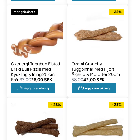
Mängdrabatt
- 28%
Oxenergi Tuggben Flätad
Ozami Crunchy
Braid Bull Pizzle Med
Tuggpinnar Med Hjort
Kycklingfyllning 25 cm
Älghud & Morötter 20cm
Från
33,00
26,00 SEK
58,00
42,00 SEK
Lägg i varukorg
Lägg i varukorg
- 28%
- 23%