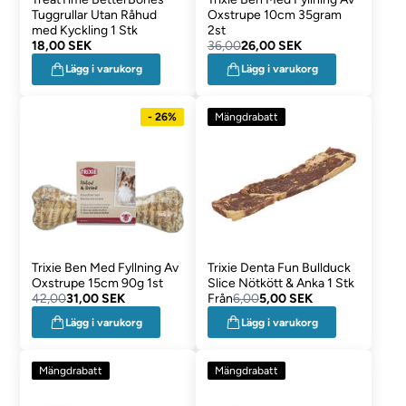
Tuggrullar Utan Råhud
Oxstrupe 10cm 35gram
med Kyckling 1 Stk
2st
18,00 SEK
36,00
26,00 SEK
Lägg i varukorg
Lägg i varukorg
- 26%
Mängdrabatt
Trixie Ben Med Fyllning Av
Trixie Denta Fun Bullduck
Oxstrupe 15cm 90g 1st
Slice Nötkött & Anka 1 Stk
42,00
31,00 SEK
Från
6,00
5,00 SEK
Lägg i varukorg
Lägg i varukorg
Mängdrabatt
Mängdrabatt