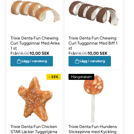
Trixie Denta Fun Chewing
Trixie Denta Fun Chewing
Curl Tuggpinnar Med Anka
Curl Tuggpinnar Med Biff 1
1 st
st
Från
18,00
10,00 SEK
Från
18,00
10,00 SEK
Lägg i varukorg
Lägg i varukorg
- 33%
Mängdrabatt
Trixie Denta Fun Chicken
Trixie Denta Fun Hundens
STAR Läcker Tuggstjärna
Slickepinne med Kyckling