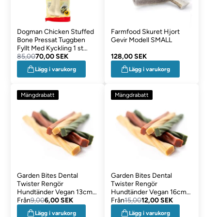
Dogman Chicken Stuffed
Farmfood Skuret Hjort
Bone Pressat Tuggben
Gevir Modell SMALL
Fyllt Med Kyckling 1 st
20cm
85,00
70,00 SEK
128,00 SEK
Lägg i varukorg
Lägg i varukorg
Mängdrabatt
Mängdrabatt
Garden Bites Dental
Garden Bites Dental
Twister Rengör
Twister Rengör
Hundtänder Vegan 13cm
Hundtänder Vegan 16cm
1st
Från
9,00
6,00 SEK
1st
Från
15,00
12,00 SEK
Lägg i varukorg
Lägg i varukorg