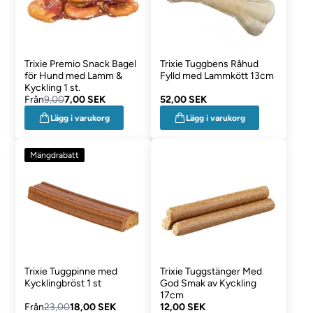
Trixie Premio Snack Bagel
Trixie Tuggbens Råhud
för Hund med Lamm &
Fylld med Lammkött 13cm
Kyckling 1 st.
Från
9,00
7,00 SEK
52,00 SEK
Lägg i varukorg
Lägg i varukorg
Mängdrabatt
Trixie Tuggpinne med
Trixie Tuggstänger Med
Kycklingbröst 1 st
God Smak av Kyckling
17cm
Från
23,00
18,00 SEK
12,00 SEK