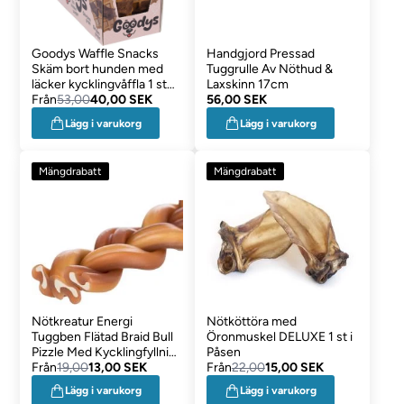
Goodys Waffle Snacks
Handgjord Pressad
Skäm bort hunden med
Tuggrulle Av Nöthud &
läcker kycklingvåffla 1 st
Laxskinn 17cm
Large
Från
53,00
40,00 SEK
56,00 SEK
Lägg i varukorg
Lägg i varukorg
Mängdrabatt
Mängdrabatt
Nötkreatur Energi
Nötköttöra med
Tuggben Flätad Braid Bull
Öronmuskel DELUXE 1 st i
Pizzle Med Kycklingfyllning
Påsen
15 cm
Från
19,00
13,00 SEK
Från
22,00
15,00 SEK
Lägg i varukorg
Lägg i varukorg