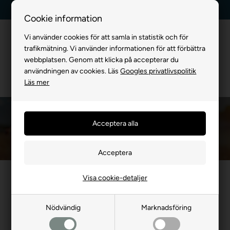
Billig frakt, endast 99 kr
30 dagars returrätt
Cookie information
Vi använder cookies för att samla in statistik och för
trafikmätning. Vi använder informationen för att förbättra
webbplatsen. Genom att klicka på accepterar du
användningen av cookies. Läs
Googles privatlivspolitik
Läs mer
Tecken med rashundar
Framsida
»
FÖR HUND
»
Hundbricka
»
My Family Hundbricka
»
Tecken med r
Visa cookie-detaljer
Nyhet
Nödvändig
Marknadsföring