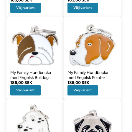
185,00 SEK
185,00 SEK
Välj variant
Välj variant
My Family Hundbricka
My Family Hundbricka
med Engelsk Bulldog
med Engelsk Pointer
185,00 SEK
185,00 SEK
Välj variant
Välj variant