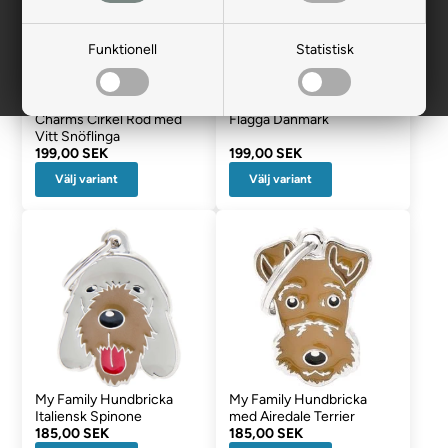
Funktionell
Statistisk
My Family Hundbricka
My Family Hundbricka
Charms Cirkel Röd med
Flagga Danmark
Vitt Snöflinga
199,00 SEK
199,00 SEK
Välj variant
Välj variant
My Family Hundbricka
My Family Hundbricka
Italiensk Spinone
med Airedale Terrier
185,00 SEK
185,00 SEK