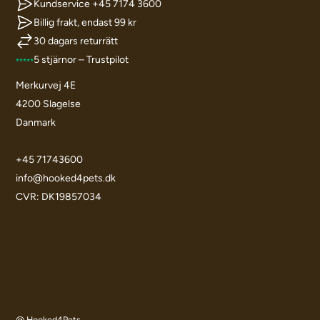
Kundservice +45 7174 3600
Billig frakt, endast 99 kr
30 dagars returrätt
5 stjärnor – Trustpilot
Merkurvej 4E
4200 Slagelse
Danmark
+45 71743600
info@hooked4pets.dk
CVR: DK19857034
@ Hooked4Pets