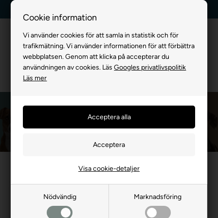
Leverans dag till dag
Kundservice +45 7174 3600
Cookie information
Vi använder cookies för att samla in statistik och för
trafikmätning. Vi använder informationen för att förbättra
webbplatsen. Genom att klicka på accepterar du
användningen av cookies. Läs
Googles privatlivspolitik
Läs mer
Salmo Pet
Framsida
»
MÄRKEVARA
»
Salmo Pet
Visa cookie-detaljer
- 16%
- 24%
Nödvändig
Marknadsföring