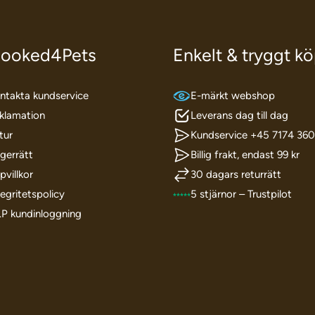
ooked4Pets
Enkelt & tryggt k
ntakta kundservice
E-märkt webshop
klamation
Leverans dag till dag
tur
Kundservice +45 7174 36
gerrätt
Billig frakt, endast 99 kr
pvillkor
30 dagars returrätt
tegritetspolicy
5 stjärnor – Trustpilot
I.P kundinloggning