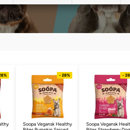
 28%
- 28%
- 2
lthy
Soopa Vegansk Healthy
Soopa Vegansk Heal
Bites Pumpkin Spiced
Bites Strawberry Dog