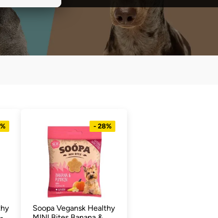
8%
- 28%
thy
Soopa Vegansk Healthy
-
MINI Bites Banana &