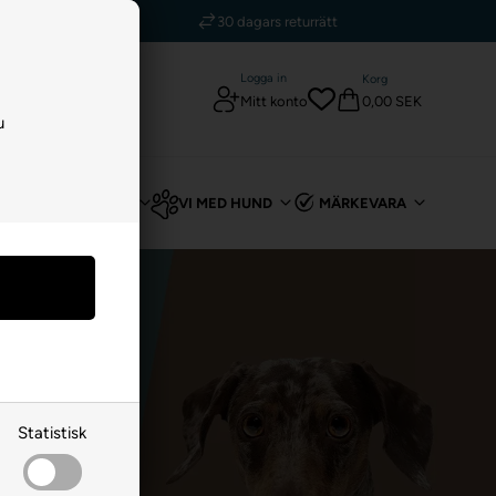
kr
30 dagars returrätt
Logga in
Korg
0,00 SEK
Mitt konto
u
T
FÖR KANIN
VI MED HUND
MÄRKEVARA
Statistisk