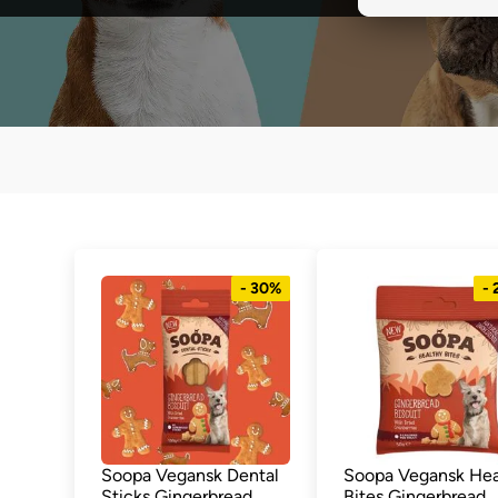
- 30%
-
Soopa Vegansk Dental
Soopa Vegansk Hea
Sticks Gingerbread
Bites Gingerbread