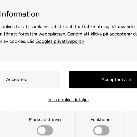
Kundservice +45 7174 3600
Billig frakt, endast 99 
information
ookies för att samla in statistik och för trafikmätning. Vi använder
n för att förbättra webbplatsen. Genom att klicka på accepterar d
n av cookies. Läs
Googles privatlivspolitik
KATTER
FÖR HÖNS
ANDRA DJUR
FÖR FÅGEL
FÖR HÄS
Visa cookie-detaljer
Soopa
Marknadsföring
Funktionell
Framsida
»
MÄRKEVARA
»
Soopa