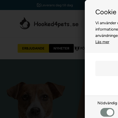
Leverans dag till dag
Cookie 
Vi använder c
informatione
användninge
Läs mer
ERBJUDANDE
NYHETER
FÖR HUND
FÖR 
Nödvändig