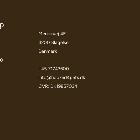
öp
Merkurvej 4E
4200 Slagelse
Danmark
00
+45 71743600
info@hooked4pets.dk
CVR: DK19857034