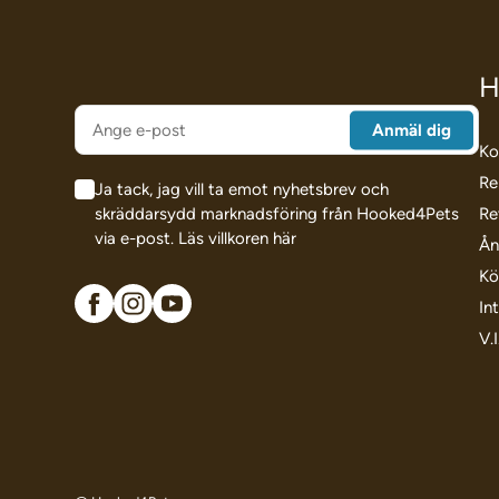
H
Ko
Re
Ja tack, jag vill ta emot nyhetsbrev och
skräddarsydd marknadsföring från Hooked4Pets
Re
via e-post.
Läs villkoren här
Ån
Kö
In
V.