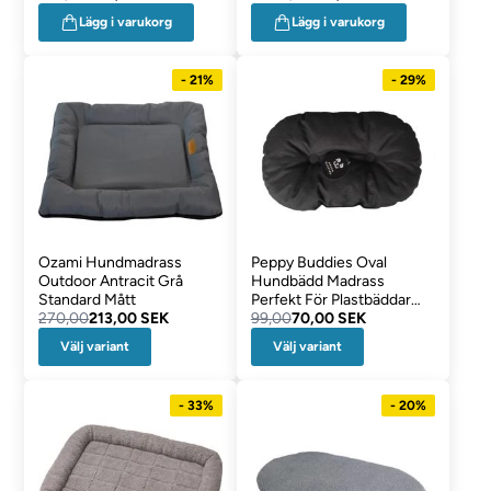
Lägg i varukorg
Lägg i varukorg
- 21%
- 29%
Ozami Hundmadrass
Peppy Buddies Oval
Outdoor Antracit Grå
Hundbädd Madrass
Standard Mått
Perfekt För Plastbäddar
270,00
213,00 SEK
LUNA Black
99,00
70,00 SEK
Välj variant
Välj variant
- 33%
- 20%