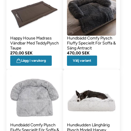
Happy House Madrass
Hundbädd Comfy Plysch
Vändbar Med TeddyPlysch
Fluffy Speciellt För Soffa &
Taupe
Säng Antracit
270,00 SEK
470,00 SEK
Välj variant
Lägg i varukorg
Hundbädd Comfy Plysch
Hundkudden Långhårig
Fluffy Speciellt För Soffa &
Plysch Modell Harvey