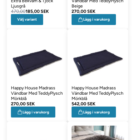
Extra Bekväm & Tjock
Vändbar Med TeddyPlysch
Ljusgrå
Beige
470,00
185,00 SEK
270,00 SEK
Välj variant
Lägg i varukorg
Happy House Madrass
Happy House Madrass
Vändbar Med TeddyPlysch
Vändbar Med TeddyPlysch
Mörkblå
Mörkblå
270,00 SEK
542,00 SEK
Lägg i varukorg
Lägg i varukorg