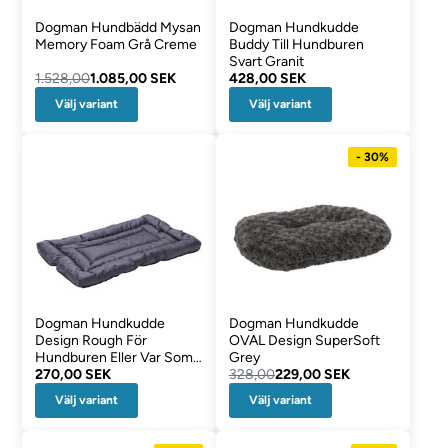
Dogman Hundbädd Mysan
Dogman Hundkudde
Memory Foam Grå Creme
Buddy Till Hundburen
Svart Granit
1.528,00
1.085,00 SEK
428,00 SEK
Välj variant
Välj variant
- 30%
Dogman Hundkudde
Dogman Hundkudde
Design Rough För
OVAL Design SuperSoft
Hundburen Eller Var Som
Grey
Helst
270,00 SEK
328,00
229,00 SEK
Välj variant
Välj variant