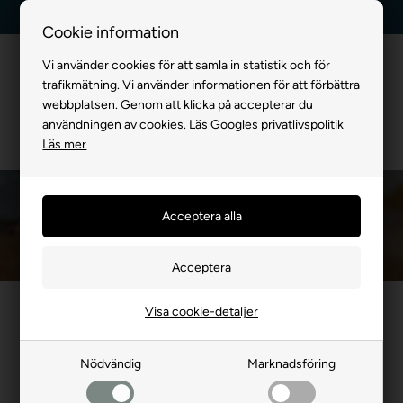
Kundservice +45 7174 3600
Billig frakt, endast 99 kr
Cookie information
Vi använder cookies för att samla in statistik och för
trafikmätning. Vi använder informationen för att förbättra
webbplatsen. Genom att klicka på accepterar du
användningen av cookies. Läs
Googles privatlivspolitik
Läs mer
Hundkudde för bil
Framsida
»
FÖR HUND
»
Hundtransport
»
Hundtransport för bil
»
Hundkudde f
En hundkudde för bil säkerställer trygghet, komfort och skydd
Visa cookie-detaljer
under bilresan. Hundkudden ger din hund en härligt mjuk och
trygg plats, samtidigt som den skyddar bilens säten mot smuts,
Nödvändig
Marknadsföring
repor och hår. Perfekt för långa bilresor eller daglig transport.