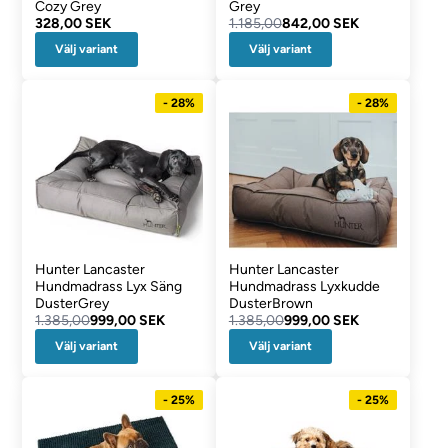
Cozy Grey
Grey
328,00 SEK
1.185,00
842,00 SEK
Välj variant
Välj variant
- 28%
- 28%
Hunter Lancaster
Hunter Lancaster
Hundmadrass Lyx Säng
Hundmadrass Lyxkudde
DusterGrey
DusterBrown
1.385,00
999,00 SEK
1.385,00
999,00 SEK
Välj variant
Välj variant
- 25%
- 25%