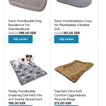
Savic Hundkudde Dog
Savic Hundmadrass Cosy
Residence För
för Plastbäddar Vändbar
Standardburar
Grå
299,00
199,00 SEK
113,00
90,00 SEK
Välj variant
Välj variant
Teddy Hundkudde
Topmast Ultra Soft
Underlag Grå med Vita
Comfort Liggmadrass
och Svarta Tassavtryck
Plusche Beige
199,00 SEK
213,00 SEK