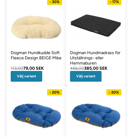
- 30%
- 17%
Dogman Hundkudde Soft
Dogman Hundmadrass för
Fleece Design BEIGE Mike
Utställnings- eller
Hemmaburen
113,00
79,00 SEK
466,00
385,00 SEK
Välj variant
Välj variant
- 20%
- 20%