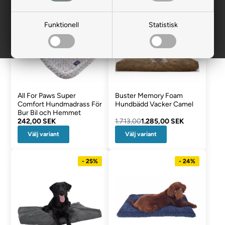
- 25%
Funktionell
Statistisk
All For Paws Super
Buster Memory Foam
Comfort Hundmadrass För
Hundbädd Vacker Camel
Bur Bil och Hemmet
242,00 SEK
1.713,00
1.285,00 SEK
Välj variant
Välj variant
- 25%
- 24%