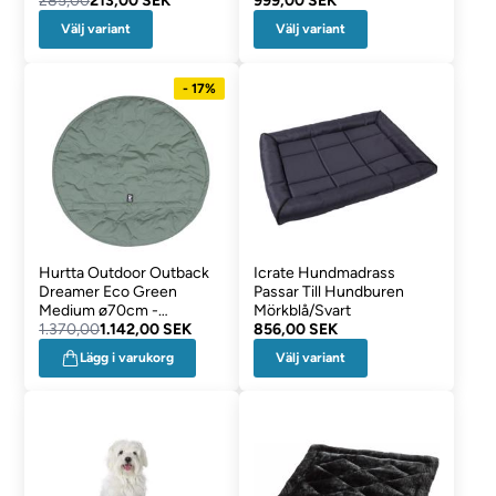
285,00
213,00 SEK
999,00 SEK
Välj variant
Välj variant
- 17%
Hurtta Outdoor Outback
Icrate Hundmadrass
Dreamer Eco Green
Passar Till Hundburen
Medium ø70cm -
Mörkblå/Svart
NEDSATTA VAROR
1.370,00
1.142,00 SEK
856,00 SEK
Välj variant
Lägg i varukorg