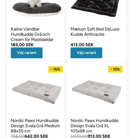
Kaline Vändbar
Mælson Soft Bed DeLuxe
Hundkudde Grå och
Kudde Anthracite
Cream för Plastbäddar
185,00 SEK
413,00 SEK
Välj variant
Välj variant
- 15%
- 15%
Nordic Paws Hundkudde
Nordic Paws Hundkudde
Design Svala Grå Medium
Design Svala Grå XL
88x55 cm
105x68 cm
756,00
642,00 SEK
1.070,00
913,00 SEK