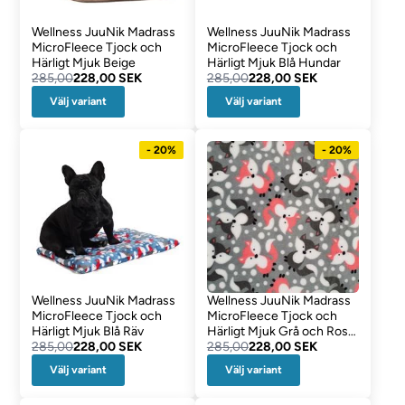
Wellness JuuNik Madrass
Wellness JuuNik Madrass
MicroFleece Tjock och
MicroFleece Tjock och
Härligt Mjuk Beige
Härligt Mjuk Blå Hundar
285,00
228,00 SEK
285,00
228,00 SEK
Välj variant
Välj variant
- 20%
- 20%
Wellness JuuNik Madrass
Wellness JuuNik Madrass
MicroFleece Tjock och
MicroFleece Tjock och
Härligt Mjuk Blå Räv
Härligt Mjuk Grå och Rosa
285,00
228,00 SEK
Räv
285,00
228,00 SEK
Välj variant
Välj variant