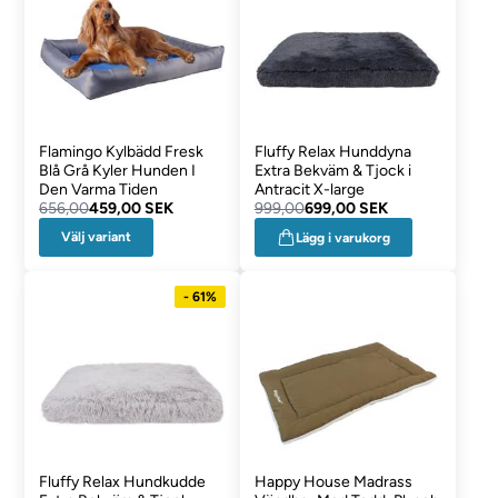
Flamingo Kylbädd Fresk
Fluffy Relax Hunddyna
Blå Grå Kyler Hunden I
Extra Bekväm & Tjock i
Den Varma Tiden
Antracit X-large
656,00
459,00 SEK
999,00
699,00 SEK
Välj variant
Lägg i varukorg
- 61%
Fluffy Relax Hundkudde
Happy House Madrass