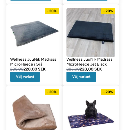
- 20%
- 20%
Wellness JuuNik Madrass
Wellness JuuNik Madrass
MicroFleece i Grå
MicroFleece Jet Black
285,00
228,00 SEK
285,00
228,00 SEK
Välj variant
Välj variant
- 20%
- 20%