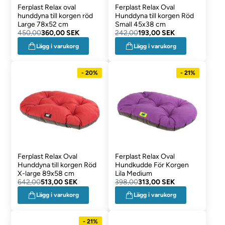
Ferplast Relax oval
Ferplast Relax Oval
hunddyna till korgen röd
Hunddyna till korgen Röd
Large 78x52 cm
Small 45x38 cm
450,00
360,00 SEK
242,00
193,00 SEK
Lägg i varukorg
Lägg i varukorg
- 20%
- 21%
Ferplast Relax Oval
Ferplast Relax Oval
Hunddyna till korgen Röd
Hundkudde För Korgen
X-large 89x58 cm
Lila Medium
642,00
513,00 SEK
398,00
313,00 SEK
Lägg i varukorg
Lägg i varukorg
- 21%