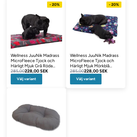
- 20%
- 20%
Wellness JuuNik Madrass
Wellness JuuNik Madrass
MicroFleece Tjock och
MicroFleece Tjock och
Härligt Mjuk Grå Röda
Härligt Mjuk Mörkblå
Hjärtan
285,00
228,00 SEK
Ugglor
285,00
228,00 SEK
Välj variant
Välj variant