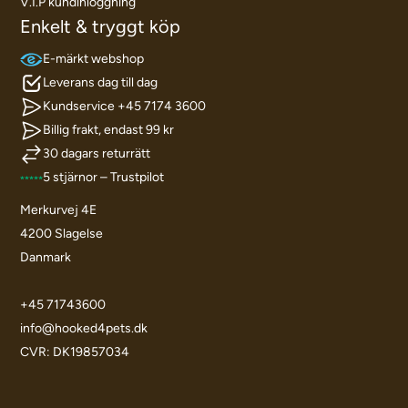
V.I.P kundinloggning
Enkelt & tryggt köp
E-märkt webshop
Leverans dag till dag
Kundservice +45 7174 3600
Billig frakt, endast 99 kr
30 dagars returrätt
5 stjärnor – Trustpilot
Merkurvej 4E
4200 Slagelse
Danmark
+45 71743600
info@hooked4pets.dk
CVR: DK19857034