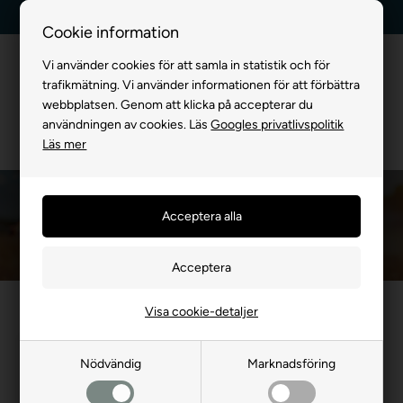
Leverans dag till dag
Kundservice +45 7174 3600
Cookie information
Vi använder cookies för att samla in statistik och för
trafikmätning. Vi använder informationen för att förbättra
webbplatsen. Genom att klicka på accepterar du
användningen av cookies. Läs
Googles privatlivspolitik
Läs mer
Valplåda För Hund
Framsida
»
FÖR HUND
»
Diverse till Hund
»
Avel och Uppfödning
»
Valplåda 
Visa cookie-detaljer
Nödvändig
Marknadsföring