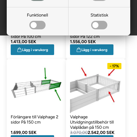
Funktionell
Statistisk
Förlängare till Valphage 2
Förlängare till Valphage 2
sidor På 100 cm
sidor På 122 cm
1.413,00 SEK
1.556,00 SEK
Lägg i varukorg
Lägg i varukorg
- 17%
Förlängare till Valphage 2
Valphage
sidor På 150 cm
Utvidgningstillbehör till
Valplådan på 150 cm
1.699,00 SEK
3.070,00
2.542,00 SEK