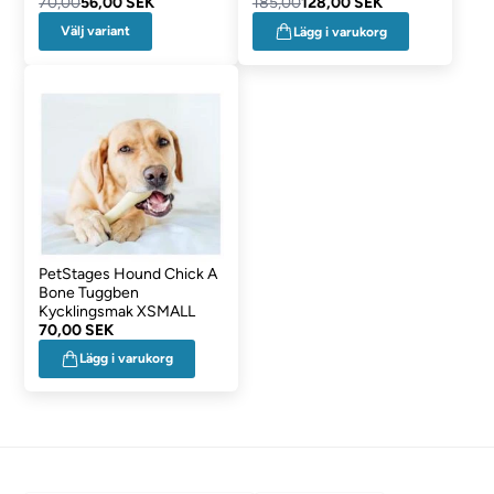
70,00
56,00 SEK
185,00
128,00 SEK
Välj variant
Lägg i varukorg
PetStages Hound Chick A
Bone Tuggben
Kycklingsmak XSMALL
70,00 SEK
Lägg i varukorg