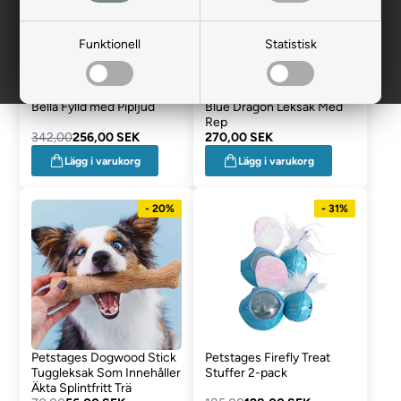
Funktionell
Statistisk
Petstage CuddleTugs Kon
Petstage Ropes A Go-Go
Bella Fylld med Pipljud
Blue Dragon Leksak Med
Rep
342,00
256,00 SEK
270,00 SEK
Lägg i varukorg
Lägg i varukorg
- 20%
- 31%
Petstages Dogwood Stick
Petstages Firefly Treat
Tuggleksak Som Innehåller
Stuffer 2-pack
Äkta Splintfritt Trä