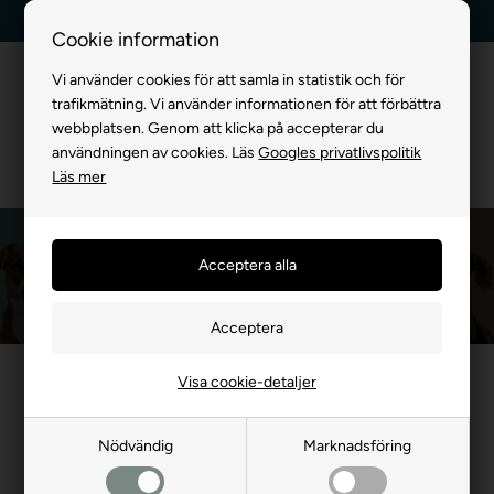
Leverans dag till dag
Kundservice +45 7174 3600
Cookie information
Vi använder cookies för att samla in statistik och för
trafikmätning. Vi använder informationen för att förbättra
webbplatsen. Genom att klicka på accepterar du
användningen av cookies. Läs
Googles privatlivspolitik
Läs mer
Petstages
Framsida
»
MÄRKEVARA
»
Petstages
Visa cookie-detaljer
- 25%
Nödvändig
Marknadsföring