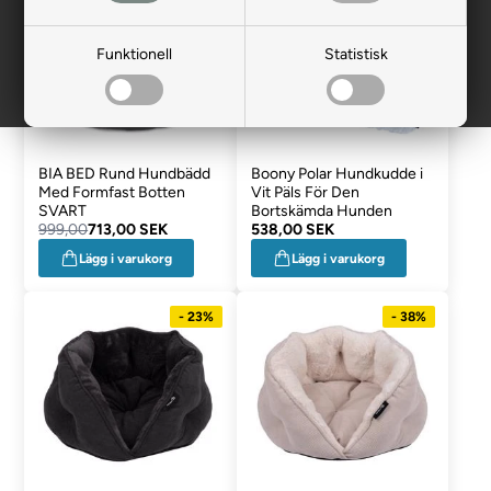
Funktionell
Statistisk
BIA BED Rund Hundbädd
Boony Polar Hundkudde i
Med Formfast Botten
Vit Päls För Den
SVART
Bortskämda Hunden
999,00
713,00 SEK
538,00 SEK
Lägg i varukorg
Lägg i varukorg
- 23%
- 38%