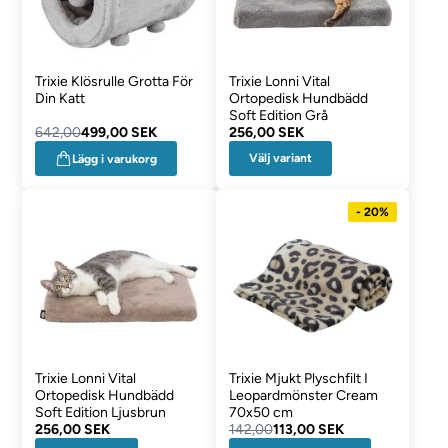
Trixie Klösrulle Grotta För
Trixie Lonni Vital
Din Katt
Ortopedisk Hundbädd
Soft Edition Grå
642,00
499,00 SEK
256,00 SEK
Välj variant
Lägg i varukorg
- 20%
Trixie Lonni Vital
Trixie Mjukt Plyschfilt I
Ortopedisk Hundbädd
Leopardmönster Cream
Soft Edition Ljusbrun
70x50 cm
256,00 SEK
142,00
113,00 SEK