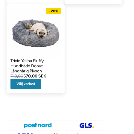
- 20%
Trixie Yelina Fluffy
Hundbädd Donut
Långhårig Plysch
713,00
570,00 SEK
Välj variant