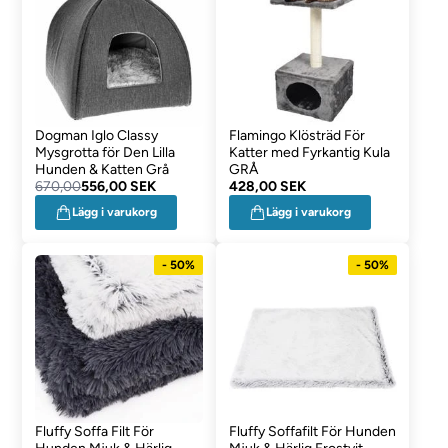
Dogman Iglo Classy
Flamingo Klösträd För
Mysgrotta för Den Lilla
Katter med Fyrkantig Kula
Hunden & Katten Grå
GRÅ
670,00
556,00 SEK
428,00 SEK
Lägg i varukorg
Lägg i varukorg
- 50%
- 50%
Fluffy Soffa Filt För
Fluffy Soffafilt För Hunden