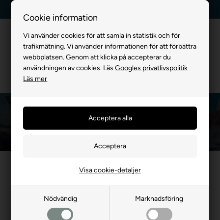
Leverans dag till dag
Kundservice +45 7174 3600
Cookie information
Vi använder cookies för att samla in statistik och för
trafikmätning. Vi använder informationen för att förbättra
webbplatsen. Genom att klicka på accepterar du
användningen av cookies. Läs
Googles privatlivspolitik
Läs mer
Kattens Sovplats
Du är här:
FÖR KATTER
/
Kattens Sovplats
Visa cookie-detaljer
Nödvändig
Marknadsföring
- 29%