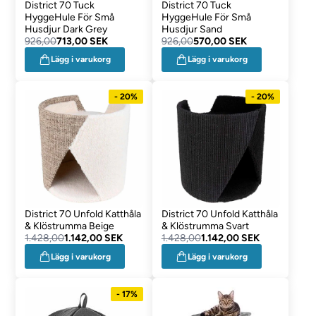
District 70 Tuck
District 70 Tuck
HyggeHule För Små
HyggeHule För Små
Husdjur Dark Grey
Husdjur Sand
926,00
713,00 SEK
926,00
570,00 SEK
Lägg i varukorg
Lägg i varukorg
- 20%
- 20%
District 70 Unfold Katthåla
District 70 Unfold Katthåla
& Klöstrumma Beige
& Klöstrumma Svart
1.428,00
1.142,00 SEK
1.428,00
1.142,00 SEK
Lägg i varukorg
Lägg i varukorg
- 17%