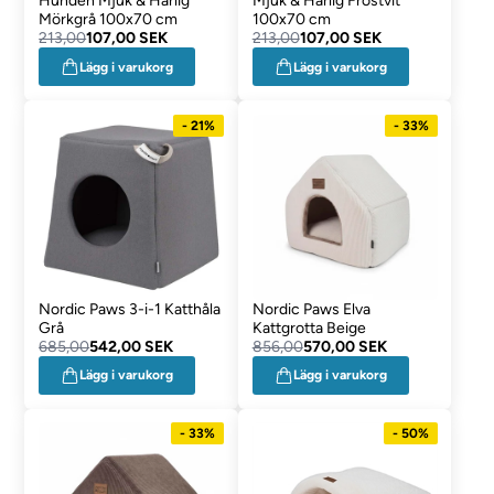
Hunden Mjuk & Härlig
Mjuk & Härlig Frostvit
Mörkgrå 100x70 cm
100x70 cm
213,00
107,00 SEK
213,00
107,00 SEK
Lägg i varukorg
Lägg i varukorg
- 21%
- 33%
Nordic Paws 3-i-1 Katthåla
Nordic Paws Elva
Grå
Kattgrotta Beige
685,00
542,00 SEK
856,00
570,00 SEK
Lägg i varukorg
Lägg i varukorg
- 33%
- 50%