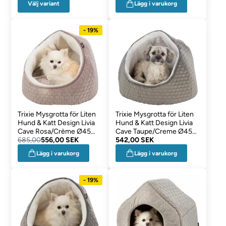
Välj variant
Lägg i varukorg
- 19%
Trixie Mysgrotta för Liten
Trixie Mysgrotta för Liten
Hund & Katt Design Livia
Hund & Katt Design Livia
Cave Rosa/Crème Ø45
Cave Taupe/Creme Ø45
cm
685,00
556,00 SEK
cm
542,00 SEK
Lägg i varukorg
Lägg i varukorg
- 19%