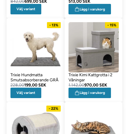
842,00
699,00 SEK
513,00 SEK
Välj variant
Lägg i varukorg
- 13%
- 15%
Trixie Hundmatta
Trixie Kimi Kattgrotta i 2
Smutsabsorberande GRÅ
Våningar
228,00
199,00 SEK
1.142,00
970,00 SEK
Välj variant
Lägg i varukorg
- 22%