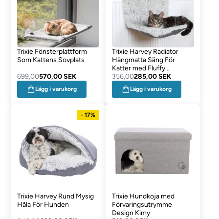
Trixie Fönsterplattform
Trixie Harvey Radiator
Som Kattens Sovplats
Hängmatta Säng För
Katter med Fluffy
699,00
570,00 SEK
Överdrag
356,00
285,00 SEK
Lägg i varukorg
Lägg i varukorg
- 17%
Trixie Harvey Rund Mysig
Trixie Hundkoja med
Håla För Hunden
Förvaringsutrymme
Design Kimy