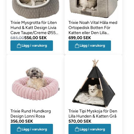
Trixie Mysgrotta för Liten
Trixie Noah Vital Håla med
Hund & Katt Design Livia
Ortopedisk Botten För
Cave Taupe/Creme Ø55
Katten eller Den Lilla
cm
685,00
556,00 SEK
Hunden
699,00 SEK
Lägg i varukorg
Lägg i varukorg
Trixie Rund Hundkorg
Trixie Tipi Myskoja för Den
Design Lonni Rosa
Lilla Hunden & Katten Grå
356,00 SEK
570,00 SEK
Lägg i varukorg
Lägg i varukorg