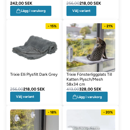
242,00 SEK
256,00
218,00 SEK
Välj variant
Lägg i varukorg
- 15%
- 21%
Trixie Elli Plysfilt Dark Grey
Trixie Fönsterliggplats Till
Katten Plysch/Mesh
58x34 cm
256,00
218,00 SEK
413,00
328,00 SEK
Välj variant
Lägg i varukorg
- 18%
- 20%