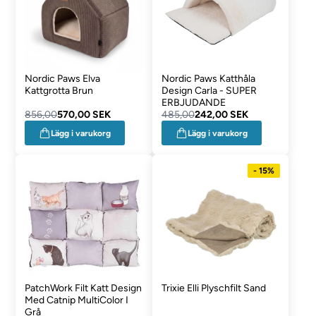
Nordic Paws Elva
Nordic Paws Katthåla
Kattgrotta Brun
Design Carla - SUPER
ERBJUDANDE
856,00
570,00 SEK
485,00
242,00 SEK
Lägg i varukorg
Lägg i varukorg
- 15%
PatchWork Filt Katt Design
Trixie Elli Plyschfilt Sand
Med Catnip MultiColor I
Grå