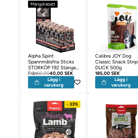
Mängdrabatt
Alpha Spirit
Calibra JOY Dog
Spannmålsfria Sticks
Classic Snack Strip
STORKÖP 192 Stänger
DUCK 500g
Med LEVER
Från
60,00
40,00 SEK
185,00 SEK
Lägg i
Lägg i
varukorg
varukorg
- 33%