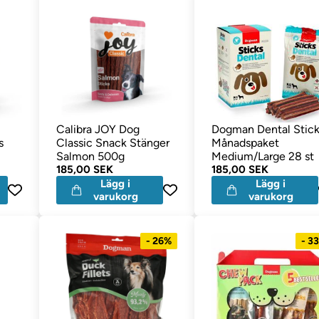
Calibra JOY Dog
Dogman Dental Stick
s
Classic Snack Stänger
Månadspaket
Salmon 500g
Medium/Large 28 st
185,00 SEK
185,00 SEK
Lägg i
Lägg i
varukorg
varukorg
- 26%
- 3