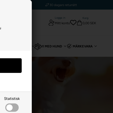
5 stjärnor – Trustpilot
0 dagars returrätt
Logga in
Korg
0,00 SEK
Mitt konto
u
T
FÖR KANIN
VI MED HUND
MÄRKEVARA
Statistisk