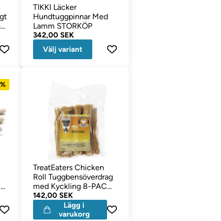
TIKKI Läcker
gt
Hundtuggpinnar Med
ån
Lamm STORKÖP
342,00 SEK
Välj variant
5%
TreatEaters Chicken
Roll Tuggbensöverdrag
lé
med Kyckling 8-PACK
350gr
142,00 SEK
Lägg i
varukorg