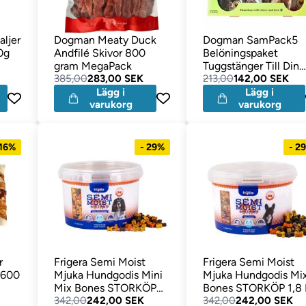
ljer
Dogman Meaty Duck
Dogman SamPack5
0g
Andfilé Skivor 800
Belöningspaket
gram MegaPack
Tuggstänger Till Din
385,00
283,00 SEK
Hund
213,00
142,00 SEK
Lägg i
Lägg i
varukorg
varukorg
 16%
- 29%
- 2
r
Frigera Semi Moist
Frigera Semi Moist
 600
Mjuka Hundgodis Mini
Mjuka Hundgodis Mi
Mix Bones STORKÖP
Bones STORKÖP 1,8
1,8 Kg
342,00
242,00 SEK
342,00
242,00 SEK