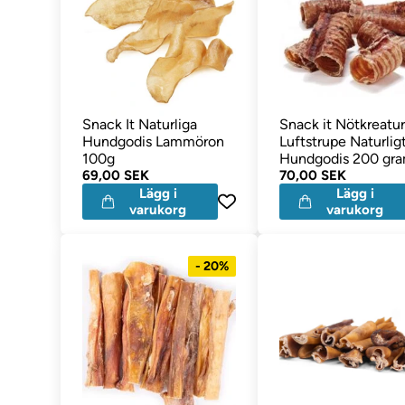
Snack It Naturliga
Snack it Nötkreatu
Hundgodis Lammöron
Luftstrupe Naturlig
100g
Hundgodis 200 gr
69,00 SEK
70,00 SEK
Lägg i
Lägg i
varukorg
varukorg
- 20%