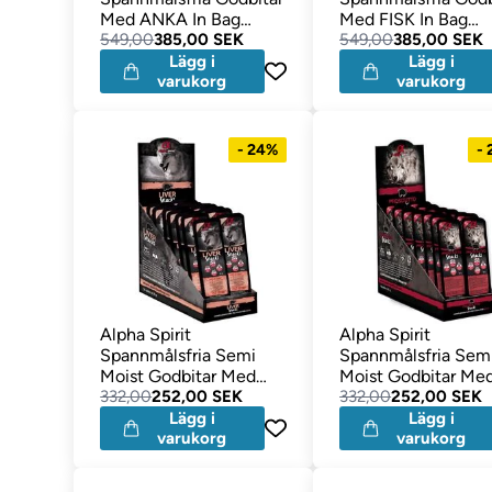
Med ANKA In Bag
Med FISK In Bag
50gram MEGAKÖP 24
549,00
385,00 SEK
50gram MEGAKÖP
549,00
385,00 SEK
påsar
påsar
Lägg i
Lägg i
varukorg
varukorg
- 24%
-
Alpha Spirit
Alpha Spirit
Spannmålsfria Semi
Spannmålsfria Sem
Moist Godbitar Med
Moist Godbitar Me
LEVER Megapack 16
332,00
252,00 SEK
Prosciutto SKINKA
332,00
252,00 SEK
Förpackningar
Megapack 16
Lägg i
Lägg i
varukorg
Förpackningar
varukorg