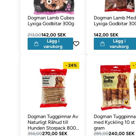
Dogman Lamb Cubes
Dogman Lamb Meda
Lyxiga Godbitar 300g
Lyxiga Godbitar 30
213,00
142,00 SEK
142,00 SEK
Lägg i
Lägg i
varukorg
varukorg
- 24%
-
Dogman Tuggpinnar Av
Dogman Tuggpinna
Naturligt Råhud till
med Kyckling 10 st
Hunden Storpack 800
gram
gram
356,00
270,00 SEK
285,00
240,00 SEK