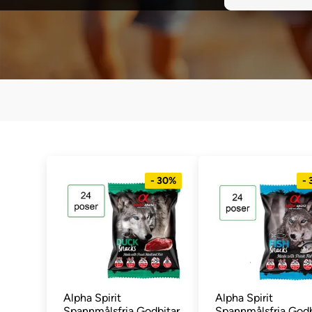
- 30%
-
Alpha Spirit
Alpha Spirit
Spannmålsfria Godbitar
Spannmålsfria Godb