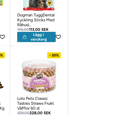
Dogman TuggDental
Kyckling Sticks Med
Råhud
Månadsförpackning 28
156,00
113,00 SEK
st
Lägg i
varukorg
9%
- 30%
Lolo Pets Classic
x
Tasties Straws Frukt
 Kg
Våfflor 60 st
328,00
228,00 SEK