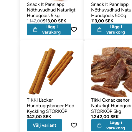
Snack It Pannlapp
Snack It Pannlapp
Nöthuvudhud Naturligt
Nöthuvudhud Natur
Hundgodis 5 kg
Hundgodis 500g
1.142,00
913,00 SEK
113,00 SEK
Lägg i
Lägg i
varukorg
varukorg
TIKKI Läcker
Tikki Oxnacksenor
Hundtuggstänger Med
Naturligt Hundgodi
Kyckling STORKÖP
STORKÖP 5kg
342,00 SEK
1.242,00 SEK
Lägg i
Välj variant
varukorg