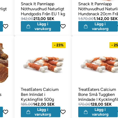
Snack It Pannlapp
Snack It Pannlapp
ligt
Nöthuvudhud Naturligt
Nöthuvudhud Naturli
Hundgodis Från EU 1 kg
Hundsnack 20cm Fr
342,00
213,00 SEK
EU 5 kg
1.570,00
1.142,00 SEK
Lägg i
Lägg i
varukorg
varukorg
- 23%
- 2
TreatEaters Calcium
TreatEaters Calcium
s
Ben Inlindat i
Bone Små Tuggben
Kycklingfilé 500g
Inlindade I Kycklingfi
185,00
142,00 SEK
375g
170,00
128,00 SEK
Lägg i
Lägg i
varukorg
varukorg