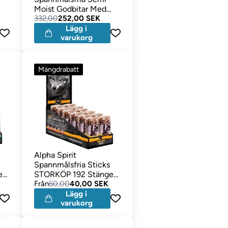
Moist Godbitar Med
KALKON Megapack 16
332,00
252,00 SEK
Förpackningar
Lägg i
varukorg
Mängdrabatt
Alpha Spirit
Spannmålsfria Sticks
er
STORKÖP 192 Stänger
Med KYCKLING
Från
60,00
40,00 SEK
Lägg i
varukorg