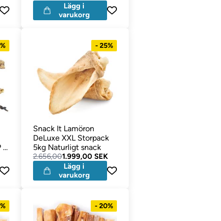
Lägg i
varukorg
0%
- 25%
Snack It Lamöron
DeLuxe XXL Storpack
 5
5kg Naturligt snack
2.656,00
1.999,00 SEK
Lägg i
varukorg
1%
- 20%