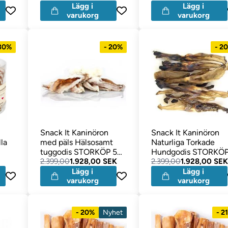
Lägg i
Lägg i
varukorg
varukorg
 30%
- 20%
- 2
Snack It Kaninöron
Snack It Kaninöron
lla
med päls Hälsosamt
Naturliga Torkade
tuggodis STORKÖP 5
Hundgodis STORKÖP
kg
2.399,00
1.928,00 SEK
Kg
2.399,00
1.928,00 SEK
Lägg i
Lägg i
varukorg
varukorg
- 20%
Nyhet
- 2