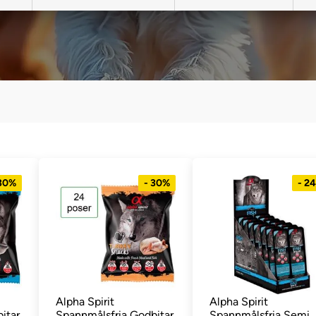
 30%
- 30%
- 2
Alpha Spirit
Alpha Spirit
itar
Spannmålsfria Godbitar
Spannmålsfria Semi