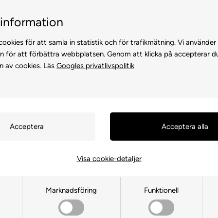
Billig frakt, endast 99 kr
3
information
ookies för att samla in statistik och för trafikmätning. Vi använder
n för att förbättra webbplatsen. Genom att klicka på accepterar d
n av cookies. Läs
Googles privatlivspolitik
KATTER
FÖR HÖNS
ANDRA DJUR
FÖR FÅGEL
FÖR HÄS
Visa cookie-detaljer
Hundgodis Storpack
Marknadsföring
Funktionell
Framsida
»
FÖR HUND
»
Godis & Tuggben
»
Hundgodis Storpack