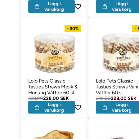
Lägg i
Lägg i
varukorg
varukorg
- 30%
-
Lolo Pets Classic
Lolo Pets Classic
Tasties Straws Mjölk &
Tasties Straws Vani
Honung Våfflor 60 st
Våfflor 60 st
328,00
228,00 SEK
328,00
228,00 SEK
Lägg i
Lägg i
varukorg
varukorg