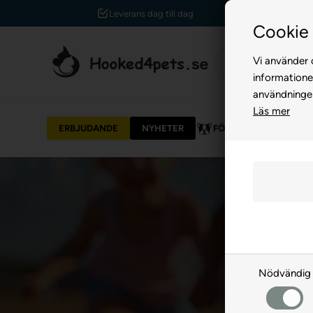
 dag till dag
Kundservice +45 7174 3600
Cookie 
Vi använder c
informatione
användninge
Läs mer
ERBJUDANDE
NYHETER
FÖR HUND
FÖR 
Nödvändig