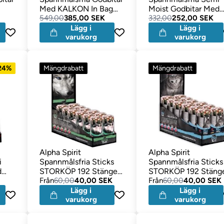
Med KALKON In Bag
Moist Godbitar Med
 24
50gram MEGAKÖP 24
549,00
385,00 SEK
FISK Megapack 16
332,00
252,00 SEK
påsar
Förpackningar
Lägg i
Lägg i
varukorg
varukorg
 24%
Mängdrabatt
Mängdrabatt
Alpha Spirit
Alpha Spirit
i
Spannmålsfria Sticks
Spannmålsfria Sticks
d
STORKÖP 192 Stänger
STORKÖP 192 Stäng
Med ANKA
Från
60,00
40,00 SEK
Med FISK
Från
60,00
40,00 SEK
Lägg i
Lägg i
varukorg
varukorg