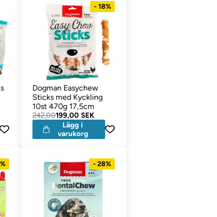
- 18%
s
Dogman Easychew
Sticks med Kyckling
10st 470g 17,5cm
242,00
199,00 SEK
Lägg i
varukorg
3%
- 28%