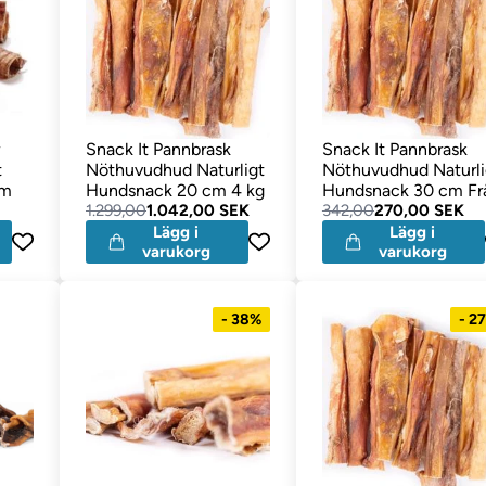
r
Snack It Pannbrask
Snack It Pannbrask
t
Nöthuvudhud Naturligt
Nöthuvudhud Naturli
am
Hundsnack 20 cm 4 kg
Hundsnack 30 cm Fr
1.299,00
1.042,00 SEK
EU 1 kg
342,00
270,00 SEK
Lägg i
Lägg i
varukorg
varukorg
- 38%
- 2