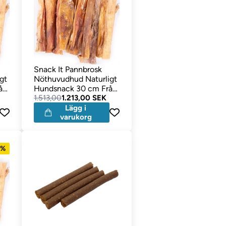
Snack It Pannbrosk
gt
Nöthuvudhud Naturligt
ån
Hundsnack 30 cm Från
EU 5 kg
1.513,00
1.213,00 SEK
Lägg i
varukorg
7%