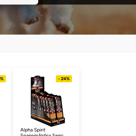
4%
- 24%
Alpha Spirit
Spannmålsfria Semi