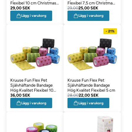
Flexibel 10 cm Christmas
Flexibel 7,5 cm Christmas
Julkul
29,00 SEK
Julkul
29,00
25,00 SEK
Lägg i varukorg
Lägg i varukorg
- 21%
Kruuse Fun Flex Pet
Kruuse Fun Flex Pet
Självhäftande Bandage
Självhäftande Bandage
Hög Kvalitet Flexibel 10
Hög Kvalitet Flexibel 5 cm
cm
36,00 SEK
28,00
22,00 SEK
Lägg i varukorg
Lägg i varukorg