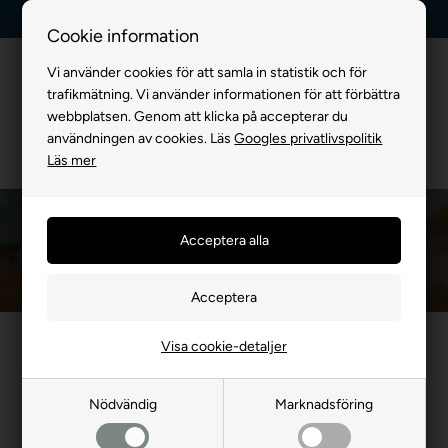
Kundservice +45 7174 3600
Billig frakt, endast 99 kr
Cookie information
Vi använder cookies för att samla in statistik och för
trafikmätning. Vi använder informationen för att förbättra
webbplatsen. Genom att klicka på accepterar du
användningen av cookies. Läs
Googles privatlivspolitik
Läs mer
Bandage
Framsida
»
FÖR HUND
»
Hundens Apotek
»
Bandage
Visa cookie-detaljer
- 25%
Nödvändig
Marknadsföring