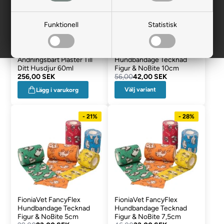
Funktionell
Statistisk
CleanSeal Vet Spray
FioniaVet FancyFlex
Andningsbart Plåster Till
Hundbandage Tecknad
Ditt Husdjur 60ml
Figur & NoBite 10cm
256,00 SEK
56,00
42,00 SEK
Välj variant
Lägg i varukorg
- 21%
- 28%
FioniaVet FancyFlex
FioniaVet FancyFlex
Hundbandage Tecknad
Hundbandage Tecknad
Figur & NoBite 5cm
Figur & NoBite 7,5cm