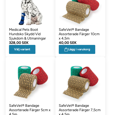
Medical Pets Boot
SafeVet® Bandage
Hundsko Skydd Vid
Assorterade Färger 10cm
Sjukdom & Utmaningar
x 4,5m
328,00 SEK
40,00 SEK
Välj variant
Lägg i varukorg
SafeVet® Bandage
SafeVet® Bandage
Assorterade Färger 5cm x
Assorterade Färger 7,5cm
4,5m
x 4,5m