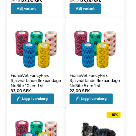
29,00
23,00 SEK
46,00
33,00 SEK
Välj variant
Välj variant
FioniaVet FancyFlex
FioniaVet FancyFlex
Självhäftande flexbandage
Självhäftande flexbandage
NoBite 10 cm 1 st
NoBite 5 cm 1 st
33,00 SEK
22,00 SEK
Lägg i varukorg
Lägg i varukorg
- 16%