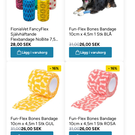
FioniaVet FancyFlex
Fun-Flex Bones Bandage
Självhäftande
10cm x 4,5m 1 Stk BLÅ
Flexbandage NoBite 7,5
cm 1 st
28,00 SEK
31,00
26,00 SEK
Lägg i varukorg
Lägg i varukorg
- 16%
- 16%
Fun-Flex Bones Bandage
Fun-Flex Bones Bandage
10cm x 4,5m 1 Stk GUL
10cm x 4,5m 1 Stk ROSA
31,00
26,00 SEK
31,00
26,00 SEK