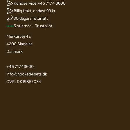
Kundservice +45 7174 3600
Billig frakt, endast 99 kr
30 dagars returrätt
5 stjärnor – Trustpilot
Merkurvej 4E
4200 Slagelse
Danmark
+45 71743600
info@hooked4pets.dk
CVR: DK19857034