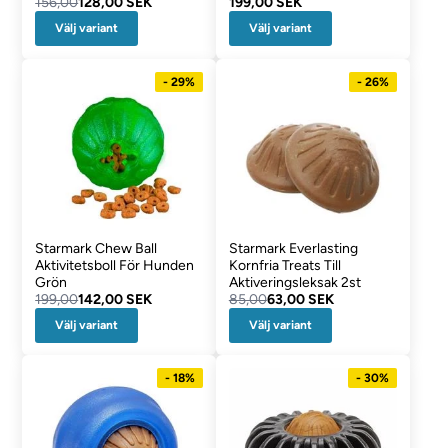
156,00
128,00 SEK
199,00 SEK
Välj variant
Välj variant
- 29%
- 26%
Starmark Chew Ball
Starmark Everlasting
Aktivitetsboll För Hunden
Kornfria Treats Till
Grön
Aktiveringsleksak 2st
199,00
142,00 SEK
85,00
63,00 SEK
Välj variant
Välj variant
- 18%
- 30%