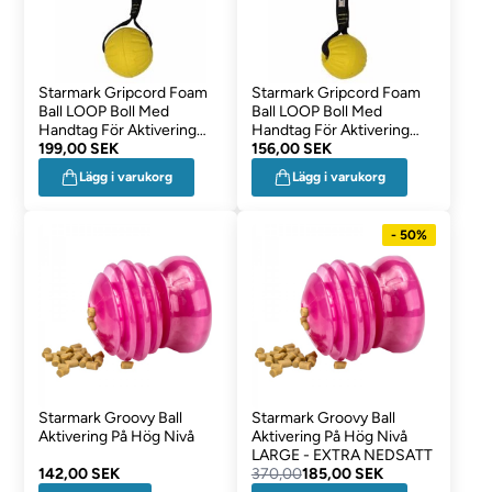
Starmark Gripcord Foam
Starmark Gripcord Foam
Ball LOOP Boll Med
Ball LOOP Boll Med
Handtag För Aktivering
Handtag För Aktivering
LARGE
199,00 SEK
MEDIUM
156,00 SEK
Lägg i varukorg
Lägg i varukorg
- 50%
Starmark Groovy Ball
Starmark Groovy Ball
Aktivering På Hög Nivå
Aktivering På Hög Nivå
LARGE - EXTRA NEDSATT
142,00 SEK
370,00
185,00 SEK