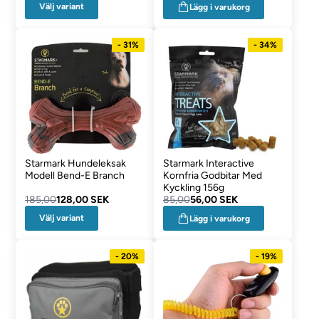
Välj variant
Lägg i varukorg
- 31%
- 34%
Starmark Hundeleksak
Starmark Interactive
Modell Bend-E Branch
Kornfria Godbitar Med
Kyckling 156g
185,00
128,00 SEK
85,00
56,00 SEK
Välj variant
Lägg i varukorg
- 20%
- 19%