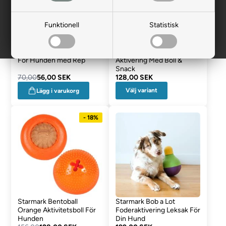
Funktionell
Statistisk
Active Canis Flytande Boll
Starmark Bacon Ball Rolig
För Hunden med Rep
Aktivering Med Boll &
Snack
70,00
56,00 SEK
128,00 SEK
Välj variant
Lägg i varukorg
- 18%
Starmark Bentoball
Starmark Bob a Lot
Orange Aktivitetsboll För
Foderaktivering Leksak För
Hunden
Din Hund