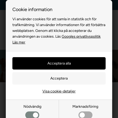
Kundservice +45 7174 3600
Billig frakt, endast 99 kr
Cookie information
Vi använder cookies för att samla in statistik och för
trafikmätning. Vi använder informationen för att förbättra
webbplatsen. Genom att klicka på accepterar du
användningen av cookies. Läs
Googles privatlivspolitik
Läs mer
Starmark
Framsida
»
MÄRKEVARA
»
Starmark
Visa cookie-detaljer
- 20%
Nödvändig
Marknadsföring