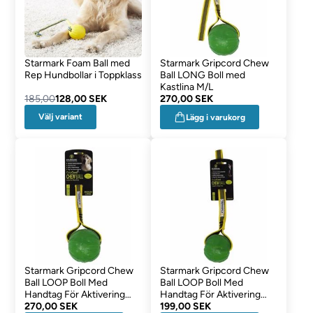
Starmark Foam Ball med
Starmark Gripcord Chew
Rep Hundbollar i Toppklass
Ball LONG Boll med
Kastlina M/L
185,00
128,00 SEK
270,00 SEK
Välj variant
Lägg i varukorg
Starmark Gripcord Chew
Starmark Gripcord Chew
Ball LOOP Boll Med
Ball LOOP Boll Med
Handtag För Aktivering
Handtag För Aktivering
M/L
270,00 SEK
MEDIUM
199,00 SEK