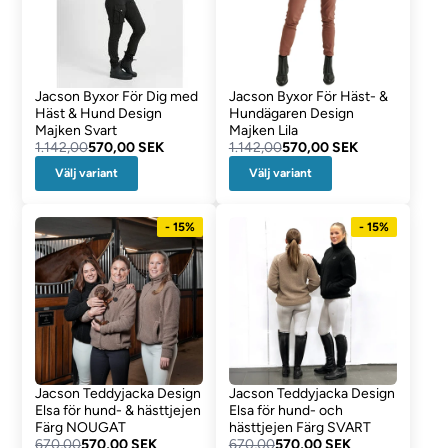
Jacson Byxor För Dig med
Jacson Byxor För Häst- &
Häst & Hund Design
Hundägaren Design
Majken Svart
Majken Lila
1.142,00
570,00 SEK
1.142,00
570,00 SEK
Välj variant
Välj variant
- 15%
- 15%
Jacson Teddyjacka Design
Jacson Teddyjacka Design
Elsa för hund- & hästtjejen
Elsa för hund- och
Färg NOUGAT
hästtjejen Färg SVART
670,00
570,00 SEK
670,00
570,00 SEK