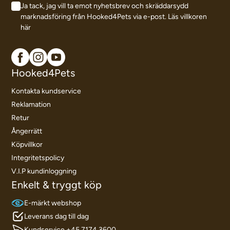
Ja tack, jag vill ta emot nyhetsbrev och skräddarsydd
marknadsföring från Hooked4Pets via e-post.
Läs villkoren
här
Hooked4Pets
Kontakta kundservice
Reklamation
Retur
Ångerrätt
Köpvillkor
Integritetspolicy
V.I.P kundinloggning
Enkelt & tryggt köp
E-märkt webshop
Leverans dag till dag
Kundservice +45 7174 3600