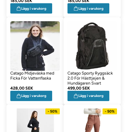
185,00 SEK
Pine
185,00 SEK
Lägg i varukorg
Lägg i varukorg
Catago Midjeväska med
Catago Sporty Ryggsäck
Ficka För Vattenflaska
2.0 För Hästtjejen &
Hundägaren Svart
428,00 SEK
499,00 SEK
Lägg i varukorg
Lägg i varukorg
- 50%
- 50%