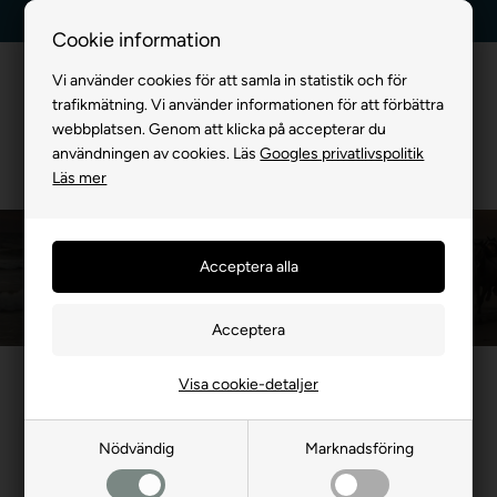
Kundservice +45 7174 3600
Billig frakt, endast 99 kr
Cookie information
Vi använder cookies för att samla in statistik och för
trafikmätning. Vi använder informationen för att förbättra
webbplatsen. Genom att klicka på accepterar du
användningen av cookies. Läs
Googles privatlivspolitik
Läs mer
Hästens Ryttare
Framsida
»
FÖR HÄST
»
Hästens Ryttare
Visa cookie-detaljer
Nödvändig
Marknadsföring