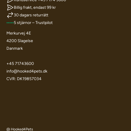
Billig frakt, endast 99 kr
30 dagars returrätt
5 stjärnor – Trustpilot
Merkurvej 4E
4200 Slagelse
Danmark
+45 71743600
info@hooked4pets.dk
CVR: DK19857034
@ Hooked4Pets