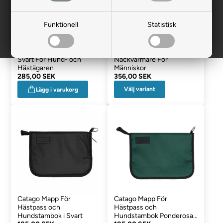
Funktionell
Statistisk
Catago Crossbody Väska i
Catago Fir-Tech
Svart För Hund- och
Nackvärmare För
Hästägaren
Människor
285,00 SEK
356,00 SEK
Välj variant
Lägg i varukorg
Catago Mapp För
Catago Mapp För
Hästpass och
Hästpass och
Hundstambok i Svart
Hundstambok Ponderosa