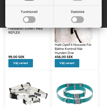
Funktionell
Statistisk
Fenriz Webbing Click
Halsband i SVART med
REFLEX
Halti OptiFit Nossele För
Bättre Kontroll När
Hunden Drar
99,00 SEK
456,00 SEK
Välj variant
Välj variant