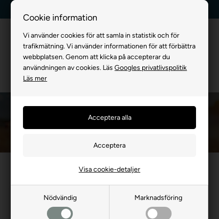
Leverans dag till dag
Kundservice +45 7174 3600
Cookie information
Vi använder cookies för att samla in statistik och för
trafikmätning. Vi använder informationen för att förbättra
webbplatsen. Genom att klicka på accepterar du
användningen av cookies. Läs
Googles privatlivspolitik
Läs mer
Reflex Halsband
Framsida
»
FÖR HUND
»
Halsband
»
Reflex Halsband
Visa cookie-detaljer
Nödvändig
Marknadsföring