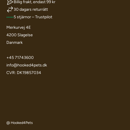
Billig frakt, endast 99 kr
30 dagars returrätt
5 stjärnor – Trustpilot
Merkurvej 4E
4200 Slagelse
Danmark
+45 71743600
info@hooked4pets.dk
CVR: DK19857034
@ Hooked4Pets