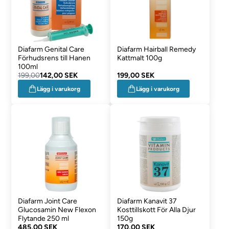
Diafarm Genital Care
Diafarm Hairball Remedy
Förhudsrens till Hanen
Kattmalt 100g
100ml
199,00
142,00 SEK
199,00 SEK
Lägg i varukorg
Lägg i varukorg
Diafarm Joint Care
Diafarm Kanavit 37
Glucosamin New Flexon
Kosttillskott För Alla Djur
Flytande 250 ml
150g
485,00 SEK
170,00 SEK