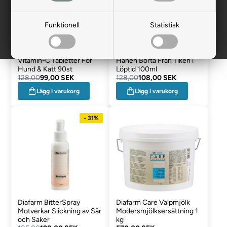
Funktionell
Statistisk
Diafarm Acit Neutral
Diafarm Bitch Spray Håll
Vitamin-C Tabletter För
Hanen Borta Från Tiken i
Hund & Katt 90st
Löptid 100ml
128,00
99,00 SEK
128,00
108,00 SEK
Lägg i varukorg
Lägg i varukorg
- 31%
Diafarm BitterSpray
Diafarm Care Valpmjölk
Motverkar Slickning av Sår
Modersmjölksersättning 1
och Saker
kg