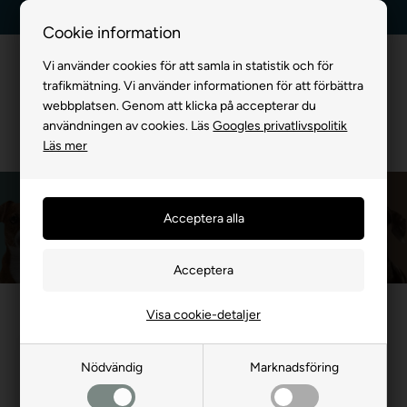
Leverans dag till dag
Kundservice +45 7174 3600
Cookie information
Vi använder cookies för att samla in statistik och för
trafikmätning. Vi använder informationen för att förbättra
webbplatsen. Genom att klicka på accepterar du
användningen av cookies. Läs
Googles privatlivspolitik
Läs mer
Diafarm
Framsida
»
MÄRKEVARA
»
Diafarm
Visa cookie-detaljer
- 23%
- 16%
Nödvändig
Marknadsföring