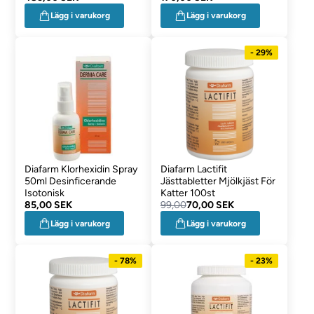
Lägg i varukorg
Lägg i varukorg
- 29%
Diafarm Klorhexidin Spray
Diafarm Lactifit
50ml Desinficerande
Jästtabletter Mjölkjäst För
Isotonisk
Katter 100st
85,00 SEK
99,00
70,00 SEK
Lägg i varukorg
Lägg i varukorg
- 78%
- 23%