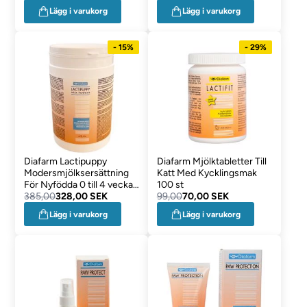
Lägg i varukorg
Lägg i varukorg
- 15%
- 29%
Diafarm Lactipuppy
Diafarm Mjölktabletter Till
Modersmjölksersättning
Katt Med Kycklingsmak
För Nyfödda 0 till 4 vecka
100 st
500g
385,00
328,00 SEK
99,00
70,00 SEK
Lägg i varukorg
Lägg i varukorg