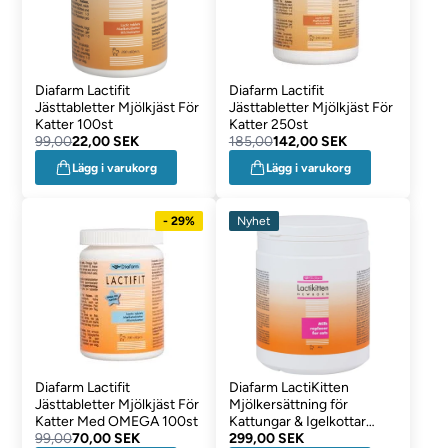
Diafarm Lactifit
Diafarm Lactifit
Jästtabletter Mjölkjäst För
Jästtabletter Mjölkjäst För
Katter 100st
Katter 250st
99,00
22,00 SEK
185,00
142,00 SEK
Lägg i varukorg
Lägg i varukorg
- 29%
Nyhet
Diafarm Lactifit
Diafarm LactiKitten
Jästtabletter Mjölkjäst För
Mjölkersättning för
Katter Med OMEGA 100st
Kattungar & Igelkottar
99,00
70,00 SEK
300g
299,00 SEK