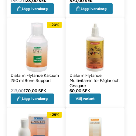
185,00
128,00 SEK
570,00 SEK
Lägg i varukorg
Lägg i varukorg
- 20%
Diafarm Flytande Kalcium
Diafarm Flytande
250 ml Bone Support
Multivitamin för Fåglar och
Gnagare
213,00
170,00 SEK
60,00 SEK
Välj variant
Lägg i varukorg
- 29%