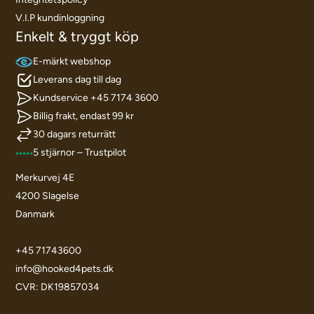
V.I.P kundinloggning
Enkelt & tryggt köp
E-märkt webshop
Leverans dag till dag
Kundservice +45 7174 3600
Billig frakt, endast 99 kr
30 dagars returrätt
5 stjärnor – Trustpilot
Merkurvej 4E
4200 Slagelse
Danmark
+45 71743600
info@hooked4pets.dk
CVR: DK19857034