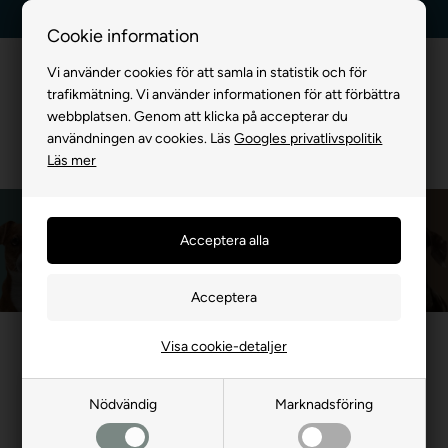
Leverans dag till dag
Kundservice +45 7174 3600
Cookie information
Vi använder cookies för att samla in statistik och för
trafikmätning. Vi använder informationen för att förbättra
webbplatsen. Genom att klicka på accepterar du
användningen av cookies. Läs
Googles privatlivspolitik
Läs mer
Mjau
Framsida
»
MÄRKEVARA
»
Mjau
Visa cookie-detaljer
- 19%
Nödvändig
Marknadsföring