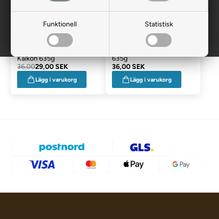
Funktionell
Statistisk
Mjau Paté För Katt Med
Mjau Paté Till Katt Med Lax
Kalkon 635g
635g
36,00
29,00 SEK
36,00 SEK
Lägg i varukorg
Lägg i varukorg