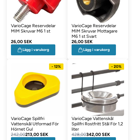
VarioCage Reservdelar
VarioCage Reservdelar
MIM Skruvar M6 1 st
MIM Skruvar Mottagare
M6 1 st Svart
26,00 SEK
26,00 SEK
Lägg i varukorg
Lägg i varukorg
- 12%
- 20%
VarioCage Spillfri
VarioCage Vattenskål
Vattenskål Utformad För
Spillfri Rostfritt Stål För 1,2
Hörnet Gul
liter
242,00
213,00 SEK
428,00
342,00 SEK