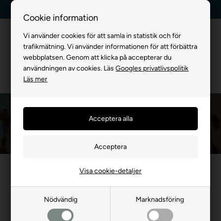
Kundservice +45 7174 3600
Billig frakt, endast 99 kr
Cookie information
Vi använder cookies för att samla in statistik och för
trafikmätning. Vi använder informationen för att förbättra
webbplatsen. Genom att klicka på accepterar du
användningen av cookies. Läs
Googles privatlivspolitik
Läs mer
VarioCage MIM-Safe
Framsida
»
MÄRKEVARA
»
VarioCage MIM-Safe
Visa cookie-detaljer
VarioCage - Världens
säkraste bilbur
Nödvändig
Marknadsföring