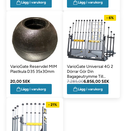
Lägg i varukorg
Lägg i varukorg
- 6%
VarioGate Reservdel MIM
VarioGate Universal 4G 2
Plastkula D35 35x30mm
Dörrar Gör Din
Bagageutrymme Till
20,00 SEK
Praktisk Hundbur
7.285,00
6.856,00 SEK
Lägg i varukorg
Lägg i varukorg
- 21%