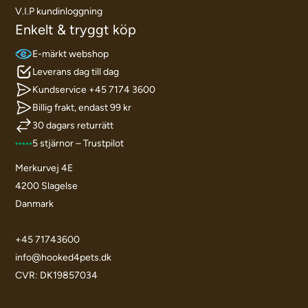
V.I.P kundinloggning
Enkelt & tryggt köp
E-märkt webshop
Leverans dag till dag
Kundservice +45 7174 3600
Billig frakt, endast 99 kr
30 dagars returrätt
5 stjärnor – Trustpilot
Merkurvej 4E
4200 Slagelse
Danmark
+45 71743600
info@hooked4pets.dk
CVR: DK19857034