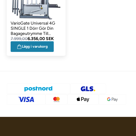
VarioGate Universal 4G
SINGLE 1 Dörr Gör Din
Bagageutrymme Till
Praktisk Hundbur
7.999,00
6.356,00 SEK
Lägg i varukorg