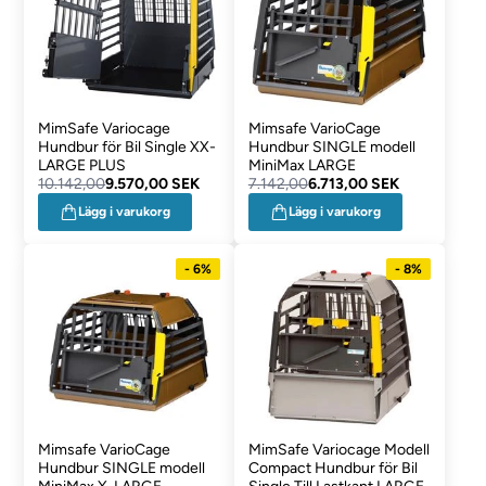
MimSafe Variocage
Mimsafe VarioCage
Hundbur för Bil Single XX-
Hundbur SINGLE modell
LARGE PLUS
MiniMax LARGE
10.142,00
9.570,00 SEK
7.142,00
6.713,00 SEK
Lägg i varukorg
Lägg i varukorg
- 6%
- 8%
Mimsafe VarioCage
MimSafe Variocage Modell
Hundbur SINGLE modell
Compact Hundbur för Bil