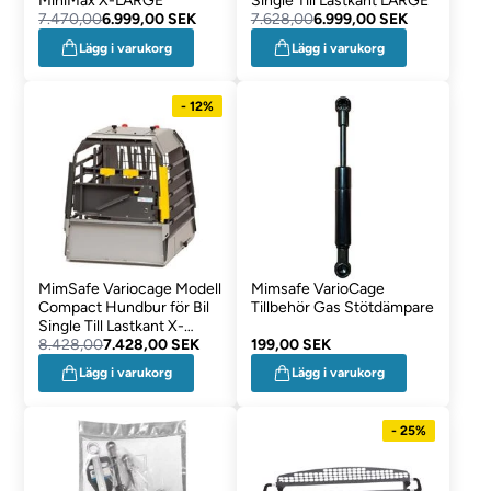
MiniMax X-LARGE
Single Till Lastkant LARGE
7.470,00
6.999,00 SEK
7.628,00
6.999,00 SEK
Lägg i varukorg
Lägg i varukorg
- 12%
MimSafe Variocage Modell
Mimsafe VarioCage
Compact Hundbur för Bil
Tillbehör Gas Stötdämpare
Single Till Lastkant X-
LARGE
8.428,00
7.428,00 SEK
199,00 SEK
Lägg i varukorg
Lägg i varukorg
- 25%