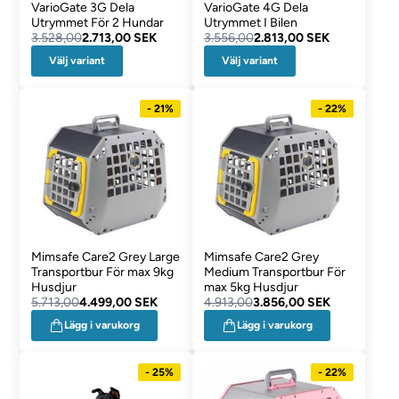
VarioGate 3G Dela
VarioGate 4G Dela
Utrymmet För 2 Hundar
Utrymmet I Bilen
3.528,00
2.713,00 SEK
3.556,00
2.813,00 SEK
Välj variant
Välj variant
- 21%
- 22%
Mimsafe Care2 Grey Large
Mimsafe Care2 Grey
Transportbur För max 9kg
Medium Transportbur För
Husdjur
max 5kg Husdjur
5.713,00
4.499,00 SEK
4.913,00
3.856,00 SEK
Lägg i varukorg
Lägg i varukorg
- 25%
- 22%