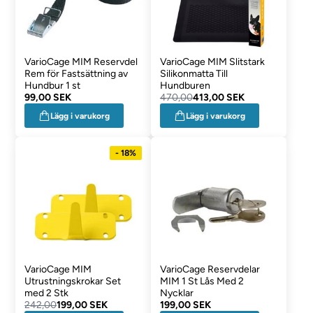
VarioCage MIM Reservdel
VarioCage MIM Slitstark
Rem för Fastsättning av
Silikonmatta Till
Hundbur 1 st
Hundburen
99,00 SEK
470,00
413,00 SEK
Lägg i varukorg
Lägg i varukorg
- 18%
VarioCage MIM
VarioCage Reservdelar
Utrustningskrokar Set
MIM 1 St Lås Med 2
med 2 Stk
Nycklar
242,00
199,00 SEK
199,00 SEK