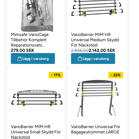
Mimsafe VarioCage
VarioBarrier MIM HR
Tillbehör Komplett
Universal Medium Skydd
Reparationssats
För Nackstöd
Dörrsektion
279,00 SEK
2.856,00
2.142,00 SEK
Lägg i varukorg
Lägg i varukorg
- 17%
- 22%
VarioBarrier MIM HR
VarioBarrier Universal För
Universal Small Skydd För
Bagageutrymmet LARGE
Nackstöd