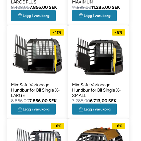
LARGE PLUS
MAXIMUM
8.428,00
7.856,00 SEK
11.899,00
11.285,00 SEK
Lägg i varukorg
Lägg i varukorg
- 11%
- 8%
MimSafe Variocage
MimSafe Variocage
Hundbur för Bil Single X-
Hundbur för Bil Single X-
LARGE
SMALL
8.856,00
7.856,00 SEK
7.285,00
6.713,00 SEK
Lägg i varukorg
Lägg i varukorg
- 6%
- 6%