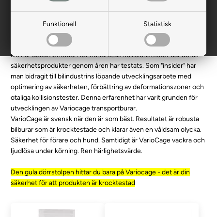
Svensk Design MIM Construction är ett högteknologiskt och
ISO-certifierat företag som lever på säkerhet. I mer än 20 år har
de producerat säkerhetsprodukter för världens ledande
Funktionell
Statistisk
bilindustri, som säljs till erkända tillverkare som exempelvis Audi,
VW, BMW, SAAB, VOLVO m.fl.
De har dokumentation för hundratals kollisionstester där deras
säkerhetsprodukter genom åren har testats. Som "insider" har
man bidragit till bilindustrins löpande utvecklingsarbete med
optimering av säkerheten, förbättring av deformationszoner och
otaliga kollisionstester. Denna erfarenhet har varit grunden för
utvecklingen av Variocage transportburar.
VarioCage är svensk när den är som bäst. Resultatet är robusta
bilburar som är krocktestade och klarar även en våldsam olycka.
Säkerhet för förare och hund. Samtidigt är VarioCage vackra och
ljudlösa under körning. Ren härlighetsvärde.
Den gula dörrstolpen hittar du bara på Variocage - det är din
säkerhet för att produkten är krocktestad