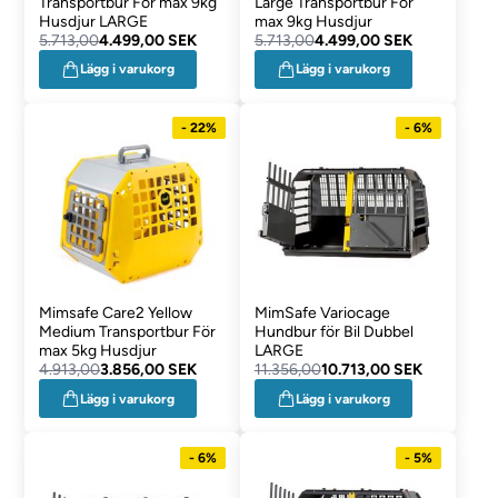
Transportbur För max 9kg
Large Transportbur För
Husdjur LARGE
max 9kg Husdjur
5.713,00
4.499,00 SEK
5.713,00
4.499,00 SEK
Lägg i varukorg
Lägg i varukorg
- 22%
- 6%
Mimsafe Care2 Yellow
MimSafe Variocage
Medium Transportbur För
Hundbur för Bil Dubbel
max 5kg Husdjur
LARGE
4.913,00
3.856,00 SEK
11.356,00
10.713,00 SEK
Lägg i varukorg
Lägg i varukorg
- 6%
- 5%