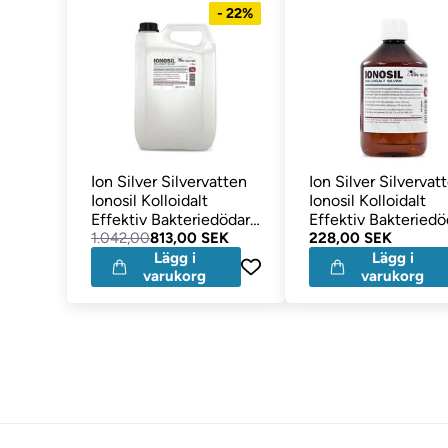
- 22%
Ion Silver Silvervatten
Ion Silver Silvervat
Ionosil Kolloidalt
Ionosil Kolloidalt
Effektiv Bakteriedödare
Effektiv Bakteriedö
5 liter
1.042,00
813,00 SEK
500 ml
228,00 SEK
Lägg i
Lägg i
varukorg
varukorg