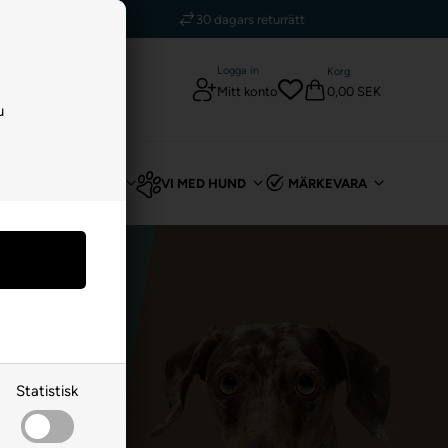
kr
30 dagars returrätt
Logga in
Korg
0,00 SEK
Mitt konto
u
T
FÖR KANIN
VI MED HUND
MÄRKEVARA
Statistisk