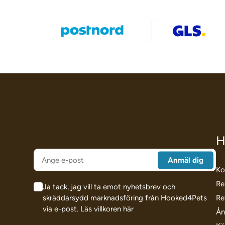
H
Ko
Re
Ja tack, jag vill ta emot nyhetsbrev och
skräddarsydd marknadsföring från Hooked4Pets
Re
via e-post.
Läs villkoren här
Ån