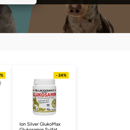
1%
- 24%
Ion Silver GlukoMax
Glukosamin Sulfat