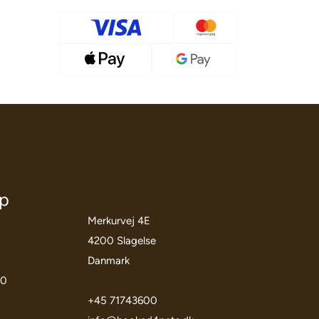
öp
Merkurvej 4E
4200 Slagelse
Danmark
00
+45 71743600