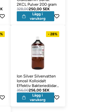
2KCL Pulver 200 gram
EK
328,00
250,00 SEK
Lägg i
varukorg
9%
- 28%
Ion Silver Silvervatten
Ionosil Kolloidalt
Effektiv Bakteriedödare
1 liter
356,00
256,00 SEK
Lägg i
varukorg