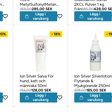
n
MetylSulfonylMetan
2KCL Pulver 1 kg
Pulver 500 gram
356,00
285,00 SEK
Från
685,00
428,00 S
Lägg i
Lägg i
varukorg
varukorg
 20%
- 18%
- 1
Ion Silver Salva För
Ion Silver Silverlotion
hund, katt och
Flytande &
människa 50ml
Mjukgörande 250ml
156,00
128,00 SEK
228,00
185,00 SEK
Lägg i
Lägg i
varukorg
varukorg