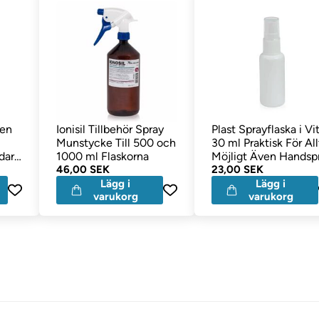
ten
Ionisil Tillbehör Spray
Plast Sprayflaska i Vi
Munstycke Till 500 och
30 ml Praktisk För All
dare
1000 ml Flaskorna
Möjligt Även Handspr
46,00 SEK
23,00 SEK
Lägg i
Lägg i
varukorg
varukorg