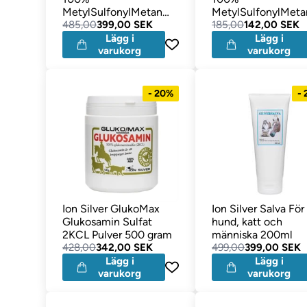
MetylSulfonylMetan
MetylSulfonylMeta
Pulver 1 kg
485,00
399,00 SEK
Pulver 200 gram
185,00
142,00 SEK
Lägg i
Lägg i
varukorg
varukorg
- 20%
-
Ion Silver GlukoMax
Ion Silver Salva För
Glukosamin Sulfat
hund, katt och
2KCL Pulver 500 gram
människa 200ml
428,00
342,00 SEK
499,00
399,00 SEK
Lägg i
Lägg i
varukorg
varukorg