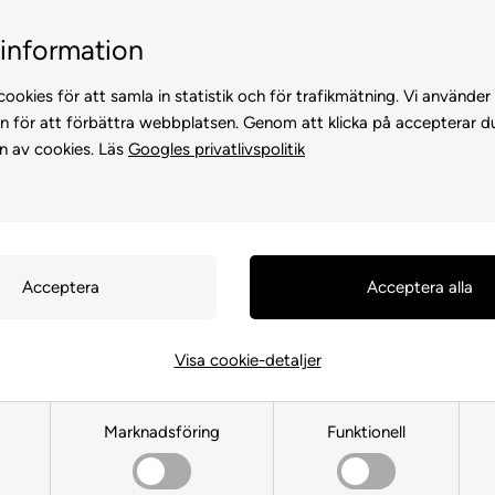
Kundservice +45 7174 3600
Billig frakt, endast 99 
information
ookies för att samla in statistik och för trafikmätning. Vi använder
n för att förbättra webbplatsen. Genom att klicka på accepterar d
n av cookies. Läs
Googles privatlivspolitik
KATTER
FÖR HÖNS
ANDRA DJUR
FÖR FÅGEL
FÖR HÄS
Visa cookie-detaljer
Ion Silver
Marknadsföring
Funktionell
Framsida
»
MÄRKEVARA
»
Ion Silver