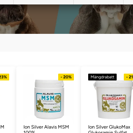
 23%
- 20%
Mängdrabatt
- 2
MSM
Ion Silver Alavis MSM
Ion Silver GlukoMax
100%
Glukosamin Sulfat