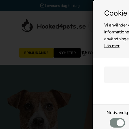
Leverans dag till dag
Cookie 
Vi använder c
informatione
användninge
Läs mer
ERBJUDANDE
NYHETER
FÖR HUND
FÖR 
Nödvändig