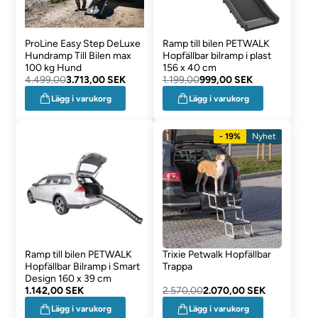
ProLine Easy Step DeLuxe
Ramp till bilen PETWALK
Hundramp Till Bilen max
Hopfällbar bilramp i plast
100 kg Hund
156 x 40 cm
4.499,00
3.713,00 SEK
1.199,00
999,00 SEK
Lägg i varukorg
Lägg i varukorg
- 19%
Nyhet
Ramp till bilen PETWALK
Trixie Petwalk Hopfällbar
Hopfällbar Bilramp i Smart
Trappa
Design 160 x 39 cm
1.142,00 SEK
2.570,00
2.070,00 SEK
Lägg i varukorg
Lägg i varukorg