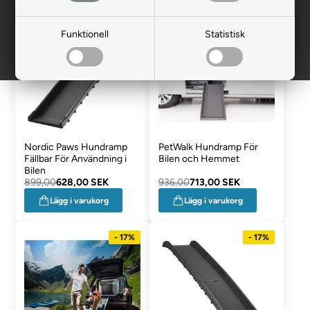
- 30%
- 24%
Funktionell
Statistisk
Nordic Paws Hundramp
PetWalk Hundramp För
Fällbar För Användning i
Bilen och Hemmet
Bilen
899,00
628,00 SEK
936,00
713,00 SEK
Lägg i varukorg
Lägg i varukorg
- 17%
- 17%