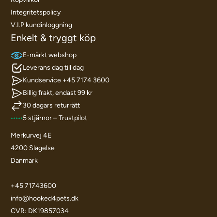
Integritetspolicy
V.I.P kundinloggning
Enkelt & tryggt köp
E-märkt webshop
Leverans dag till dag
Kundservice +45 7174 3600
Billig frakt, endast 99 kr
30 dagars returrätt
5 stjärnor – Trustpilot
Merkurvej 4E
4200 Slagelse
Danmark
+45 71743600
info@hooked4pets.dk
CVR: DK19857034