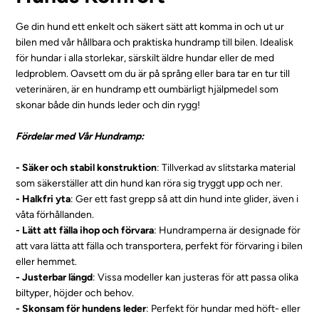
Ge din hund ett enkelt och säkert sätt att komma in och ut ur
bilen med vår hållbara och praktiska hundramp till bilen. Idealisk
för hundar i alla storlekar, särskilt äldre hundar eller de med
ledproblem. Oavsett om du är på språng eller bara tar en tur till
veterinären, är en hundramp ett oumbärligt hjälpmedel som
skonar både din hunds leder och din rygg!
Fördelar med Vår Hundramp:
- Säker och stabil konstruktion
: Tillverkad av slitstarka material
som säkerställer att din hund kan röra sig tryggt upp och ner.
- Halkfri yta
: Ger ett fast grepp så att din hund inte glider, även i
våta förhållanden.
- Lätt att fälla ihop och förvara
: Hundramperna är designade för
att vara lätta att fälla och transportera, perfekt för förvaring i bilen
eller hemmet.
- Justerbar längd
: Vissa modeller kan justeras för att passa olika
biltyper, höjder och behov.
- Skonsam för hundens leder
: Perfekt för hundar med höft- eller