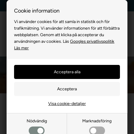
Billig frakt, endast 99 kr
30 dagars returrätt
Cookie information
Vi använder cookies för att samla in statistik och för
trafikmätning. Vi använder informationen för att förbättra
webbplatsen. Genom att klicka på accepterar du
användningen av cookies. Läs
Googles privatlivspolitik
Läs mer
Hundramp till bil
Framsida
»
FÖR HUND
»
Hundtransport
»
Hundtransport för bil
»
Hundramp til
Våra praktiska hundramper till bilen gör det enkelt och säkert för
Visa cookie-detaljer
din hund att komma in och ut ur bilen, oavsett storlek. Perfekt för
äldre hundar eller hundar med ledproblem. Lätt att fälla ihop och
Nödvändig
Marknadsföring
förvara. Ge din hund den komfort och trygghet den förtjänar på
resan.