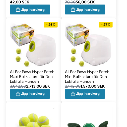
Färger
42,00 SEK
70,00
56,00 SEK
Lägg i varukorg
Lägg i varukorg
- 26%
- 27%
All For Paws Hyper Fetch
All For Paws Hyper Fetch
Maxi Bollkastare för Den
Mini Bollkastare för Den
Lekfulla Hunden
Lekfulla Hunden
3.642,00
2.713,00 SEK
2.142,00
1.570,00 SEK
Lägg i varukorg
Lägg i varukorg