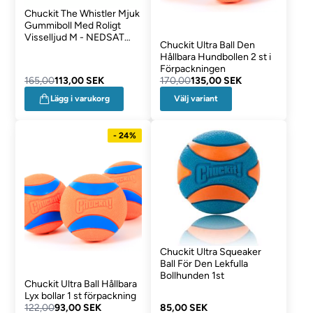
Chuckit The Whistler Mjuk
Gummiboll Med Roligt
Visselljud M - NEDSAT
Chuckit Ultra Ball Den
VARER
Hållbara Hundbollen 2 st i
Förpackningen
165,00
113,00 SEK
170,00
135,00 SEK
Välj variant
Lägg i varukorg
- 24%
Chuckit Ultra Squeaker
Ball För Den Lekfulla
Bollhunden 1st
Chuckit Ultra Ball Hållbara
Lyx bollar 1 st förpackning
122,00
93,00 SEK
85,00 SEK