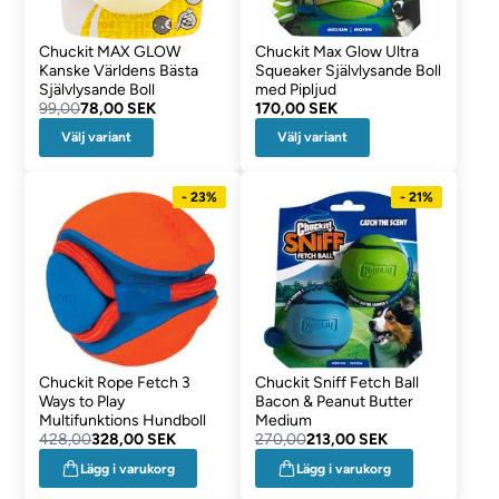
Chuckit MAX GLOW
Chuckit Max Glow Ultra
Kanske Världens Bästa
Squeaker Självlysande Boll
Självlysande Boll
med Pipljud
99,00
78,00 SEK
170,00 SEK
Välj variant
Välj variant
- 23%
- 21%
Chuckit Rope Fetch 3
Chuckit Sniff Fetch Ball
Ways to Play
Bacon & Peanut Butter
Multifunktions Hundboll
Medium
428,00
328,00 SEK
270,00
213,00 SEK
Lägg i varukorg
Lägg i varukorg