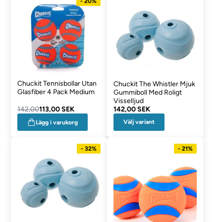
- 20%
Chuckit Tennisbollar Utan
Chuckit The Whistler Mjuk
Glasfiber 4 Pack Medium
Gummiboll Med Roligt
Visselljud
142,00
113,00 SEK
142,00 SEK
Välj variant
Lägg i varukorg
- 32%
- 21%