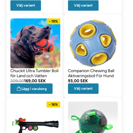
Välj variant
Välj variant
- 19%
Chuckit Ultra Tumbler Boll
Companion Chewing Ball
för Land och Vatten
Aktiveringsboll För Hund
209,00
169,00 SEK
93,00 SEK
Välj variant
Lägg i varukorg
- 16%