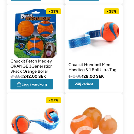
- 23%
- 25%
Chuckit Fetch Medley
Chuckit Hundboll Med
ORANGE 3Generation
Handtag & 1 Boll Ultra Tug
3Pack Orange Bollar
313,00
242,00 SEK
170,00
128,00 SEK
Välj variant
Lägg i varukorg
- 27%