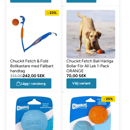
- 23%
Chuckit Fetch & Fold
Chuckit Fetch Ball Härliga
Bollkastare med Fällbart
Bollar För All Lek 1-Pack
handtag
ORANGE
313,00
242,00 SEK
70,00 SEK
Välj variant
Lägg i varukorg
- 25%