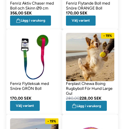
Fenriz Aktiv Chaser med
Fenriz Flytande Boll med
Boll och Skinn Ø9 cm
Snöre ORANGE Boll
356,00 SEK
170,00 SEK
Välj variant
Lägg i varukorg
- 19%
Fenriz Flytleksak med
Ferplast Chewa Boing
Snöre GRÖN Boll
Rugbyboll För Hund Large
Gul
170,00 SEK
280,00
228,00 SEK
Välj variant
Lägg i varukorg
- 19%