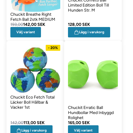
Chuckit Confetti Ball
Limited Edition Boll Till
Hunden Str. M
Chuckit Breathe Right
Fetch Ball 2stk MEDIUM
193,00
142,00 SEK
128,00 SEK
Välj variant
Lägg i varukorg
- 20%
Chuckit Eco Fetch Total
Läcker Boll Hållbar &
Vacker 1st
Chuckit Erratic Ball
Hundbollar Med Inbyggd
Rolighet
142,00
113,00 SEK
165,00 SEK
Välj variant
Lägg i varukorg