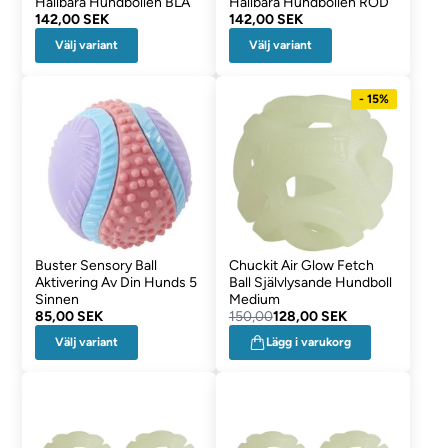
Hållbara Hundbollen BLÅ
Hållbara Hundbollen RÖD
142,00 SEK
142,00 SEK
Välj variant
Välj variant
- 15%
Buster Sensory Ball
Chuckit Air Glow Fetch
Aktivering Av Din Hunds 5
Ball Självlysande Hundboll
Sinnen
Medium
85,00 SEK
150,00
128,00 SEK
Välj variant
Lägg i varukorg