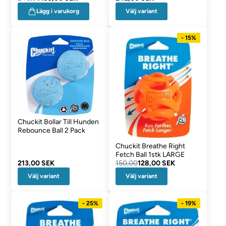
Välj variant
Lägg i varukorg
- 15%
Chuckit Bollar Till Hunden
Rebounce Ball 2 Pack
Chuckit Breathe Right
Fetch Ball 1stk LARGE
213,00 SEK
150,00
128,00 SEK
Välj variant
Välj variant
- 25%
- 19%