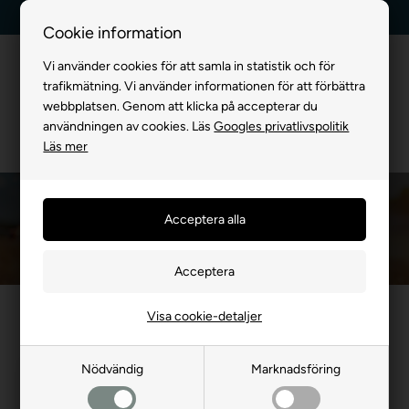
Kundservice +45 7174 3600
Billig frakt, endast 99 kr
Cookie information
Vi använder cookies för att samla in statistik och för
trafikmätning. Vi använder informationen för att förbättra
webbplatsen. Genom att klicka på accepterar du
användningen av cookies. Läs
Googles privatlivspolitik
Läs mer
Bollar Till Hund
Framsida
»
FÖR HUND
»
Hundeleksaker
»
Bollar Till Hund
Rep och bollar till hunden
Visa cookie-detaljer
Nödvändig
Marknadsföring