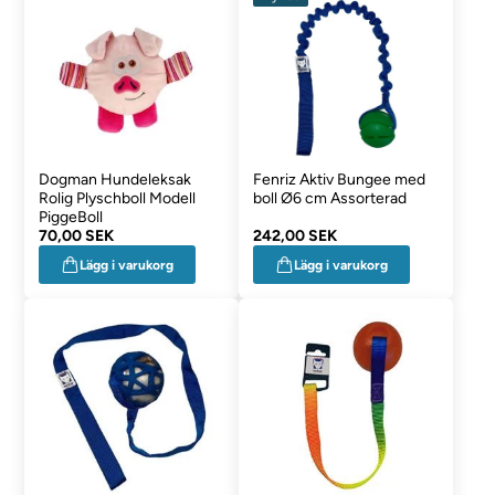
Dogman Hundeleksak
Fenriz Aktiv Bungee med
Rolig Plyschboll Modell
boll Ø6 cm Assorterad
PiggeBoll
70,00 SEK
242,00 SEK
Lägg i varukorg
Lägg i varukorg