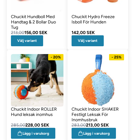
Chuckit Hundboll Med
Chuckit Hydro Freeze
Handtag & 2 Bollar Duo
Isboll För Hunden
Tug
213,00
156,00 SEK
142,00 SEK
Välj variant
Välj variant
- 20%
- 25%
Chuckit Indoor ROLLER
Chuckit Indoor SHAKER
Hund leksak inomhus
Festligt Leksak För
Inomhusbruk
285,00
228,00 SEK
283,00
213,00 SEK
Lägg i varukorg
Lägg i varukorg