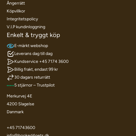
Ångerrätt
Köpvillkor
Integritetspolicy
V.I.P kundinloggning
Enkelt & tryggt köp
E-märkt webshop
Leverans dag till dag
Kundservice +45 7174 3600
Billig frakt, endast 99 kr
30 dagars returrätt
5 stjärnor – Trustpilot
Merkurvej 4E
4200 Slagelse
Danmark
+45 71743600
info@hooked4pets.dk