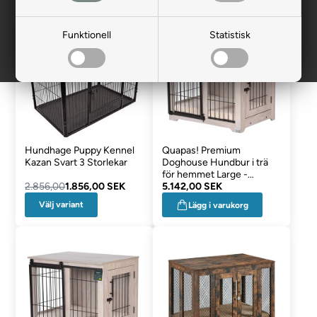
- 35%
Funktionell
Statistisk
Hundhage Puppy Kennel
Quapas! Premium
Kazan Svart 3 Storlekar
Doghouse Hundbur i trä
för hemmet Large -
2.856,00
1.856,00 SEK
ENDAST AVHÄMTNING
5.142,00 SEK
Välj variant
Lägg i varukorg