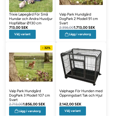
Trixie Løpegård För Små
Valp Park Hundgård
Hundar och Andra Husdjur
DogPark 2 Modell 91 cm
Hopfällbar Ø130 cm
Svart
713,00 SEK
2.356,00
1.713,00 SEK
Välj variant
Lägg i varukorg
- 32%
Valp Park Hundgård
Valphage För Hunden med
DogPark 3 Modell 107 cm
Öppningsbart Tak och Hjul
Svart
2.713,00
1.856,00 SEK
2.142,00 SEK
Välj variant
Lägg i varukorg