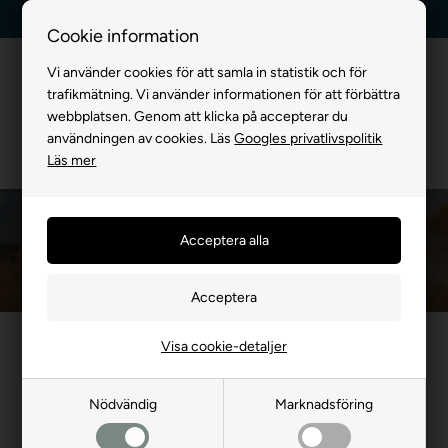
Leverans dag till dag
Kundservice +45 7174 3600
Cookie information
Vi använder cookies för att samla in statistik och för
trafikmätning. Vi använder informationen för att förbättra
webbplatsen. Genom att klicka på accepterar du
användningen av cookies. Läs
Googles privatlivspolitik
Läs mer
Stor hundbur för hemmet
Framsida
»
FÖR HUND
»
Hundburar
»
Hundbur för hemmet
»
Stor hundbur f
Stor hundbur för hemmet, idealisk för stora raser. Tillverkad av
Visa cookie-detaljer
slitstarka material för maximal hållbarhet och komfort. Perfekt
som en trygg fristad för din hund, med god ventilation och enkel
Nödvändig
Marknadsföring
åtkomst. Stilren design som passar in i varje heminredning. Lätt
att rengöra och montera.