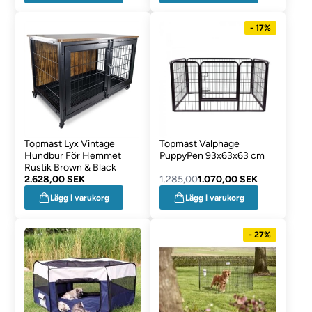
- 17%
Topmast Lyx Vintage
Topmast Valphage
Hundbur För Hemmet
PuppyPen 93x63x63 cm
Rustik Brown & Black
2.628,00 SEK
1.285,00
1.070,00 SEK
Lägg i varukorg
Lägg i varukorg
- 27%