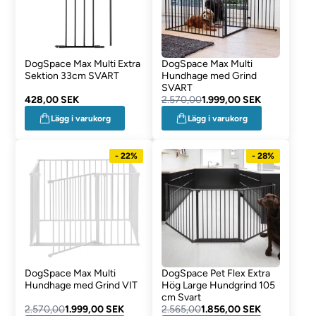
DogSpace Max Multi Extra
DogSpace Max Multi
Sektion 33cm SVART
Hundhage med Grind
SVART
428,00 SEK
2.570,00
1.999,00 SEK
Lägg i varukorg
Lägg i varukorg
- 22%
- 28%
DogSpace Max Multi
DogSpace Pet Flex Extra
Hundhage med Grind VIT
Hög Large Hundgrind 105
cm Svart
2.570,00
1.999,00 SEK
2.565,00
1.856,00 SEK