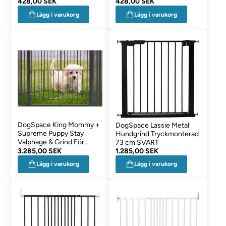
428,00 SEK
428,00 SEK
Lägg i varukorg
Lägg i varukorg
DogSpace King Mommy +
DogSpace Lassie Metal
Supreme Puppy Stay
Hundgrind Tryckmonterad
Valphage & Grind För
73 cm SVART
Hund
3.285,00 SEK
1.285,00 SEK
Lägg i varukorg
Lägg i varukorg