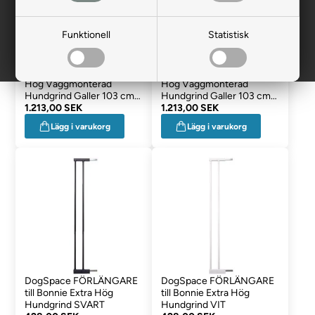
Funktionell
Statistisk
DogSpace Charlie Extra
DogSpace Charlie Extra
Hög Väggmonterad
Hög Väggmonterad
Hundgrind Galler 103 cm
Hundgrind Galler 103 cm
SVART
1.213,00 SEK
VIT
1.213,00 SEK
Lägg i varukorg
Lägg i varukorg
DogSpace FÖRLÄNGARE
DogSpace FÖRLÄNGARE
till Bonnie Extra Hög
till Bonnie Extra Hög
Hundgrind SVART
Hundgrind VIT