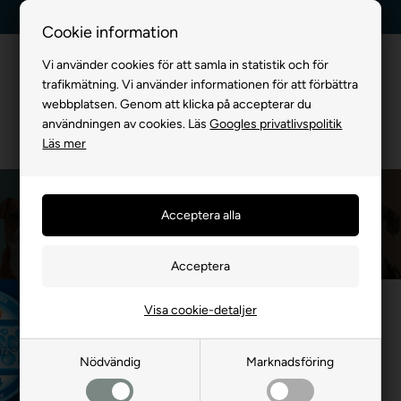
Leverans dag till dag
Kundservice +45 7174 3600
Cookie information
Vi använder cookies för att samla in statistik och för
trafikmätning. Vi använder informationen för att förbättra
webbplatsen. Genom att klicka på accepterar du
användningen av cookies. Läs
Googles privatlivspolitik
Läs mer
Aqua Coolkeeper
Framsida
»
MÄRKEVARA
»
Aqua Coolkeeper
Visa cookie-detaljer
Nödvändig
Marknadsföring