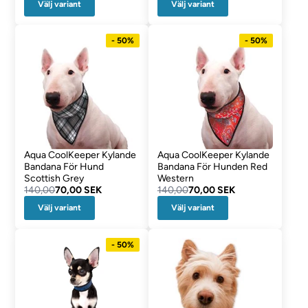
Välj variant
Välj variant
- 50%
- 50%
Aqua CoolKeeper Kylande
Aqua CoolKeeper Kylande
Bandana För Hund
Bandana För Hunden Red
Scottish Grey
Western
140,00
70,00 SEK
140,00
70,00 SEK
Välj variant
Välj variant
- 50%