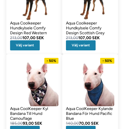
Aqua Coolkeeper
Aqua Coolkeeper
Hundkylsele Comfy
Hundkylsele Comfy
Design Red Western
Design Scottish Grey
213,00
107,00 SEK
213,00
107,00 SEK
Välj variant
Välj variant
- 50%
- 50%
Aqua CoolKeeper Kyl
Aqua CoolKeeper Kylande
Bandana Till Hund
Bandana För Hund Pacific
Camouflage
Blue
185,00
93,00 SEK
140,00
70,00 SEK