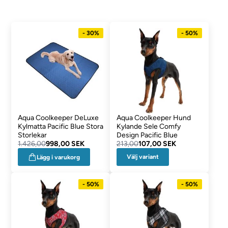
- 30%
- 50%
Aqua Coolkeeper DeLuxe
Aqua Coolkeeper Hund
Kylmatta Pacific Blue Stora
Kylande Sele Comfy
Storlekar
Design Pacific Blue
1.426,00
998,00 SEK
213,00
107,00 SEK
Välj variant
Lägg i varukorg
- 50%
- 50%