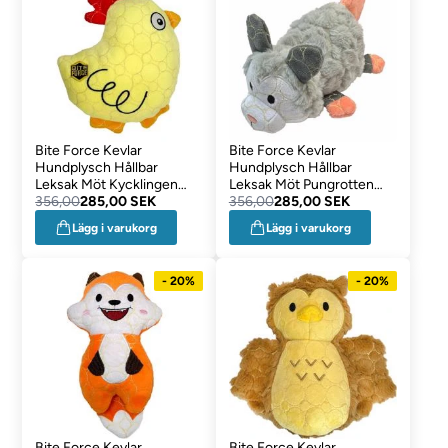
Bite Force Kevlar
Bite Force Kevlar
Hundplysch Hållbar
Hundplysch Hållbar
Leksak Möt Kycklingen
Leksak Möt Pungrotten
Hans
356,00
285,00 SEK
Findus
356,00
285,00 SEK
Lägg i varukorg
Lägg i varukorg
- 20%
- 20%
Bite Force Kevlar
Bite Force Kevlar