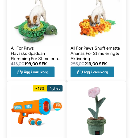
All For Paws
All For Paws Snufflematta
Havssköldpaddan
Ananas För Stimulering &
Flemming För Stimulering
Aktivering
& Aktivering
413,00
199,00 SEK
256,00
213,00 SEK
Lägg i varukorg
Lägg i varukorg
- 18%
Nyhet