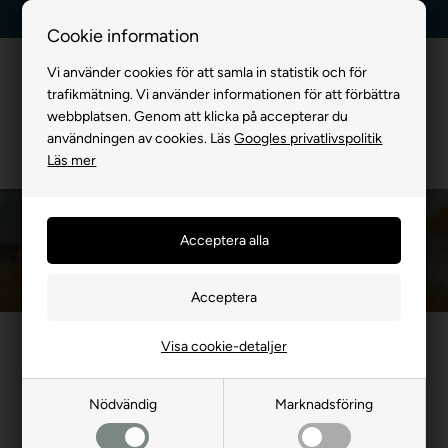
5 stjärnor – Trustpilot
30 dagars returrätt
Cookie information
Vi använder cookies för att samla in statistik och för
trafikmätning. Vi använder informationen för att förbättra
webbplatsen. Genom att klicka på accepterar du
användningen av cookies. Läs
Googles privatlivspolitik
Läs mer
Leksaker För Stora Hundar
Framsida
»
FÖR HUND
»
Hundeleksaker
»
Leksaker För Stora Hundar
Visa cookie-detaljer
- 22%
- 22%
Nödvändig
Marknadsföring