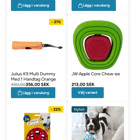
Lägg i varukorg
Lägg i varukorg
- 21%
Julius K9 Multi Dummy
JW Apple Core Chew-ee
Med 1 Handtag Orange
450,00
356,00 SEK
213,00 SEK
Välj variant
Lägg i varukorg
- 22%
Nyhet