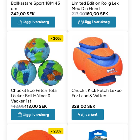
Bollkastare Sport 18M 45
Limited Edition Rolig Lek
cm
Med Din Hund
242,00 SEK
213,00
160,00 SEK
Lägg i varukorg
Lägg i varukorg
- 20%
Chuckit Eco Fetch Total
Chuckit Kick Fetch Lekboll
Läcker Boll Hållbar &
För Land & Vatten
Vacker 1st
142,00
113,00 SEK
328,00 SEK
Välj variant
Lägg i varukorg
- 23%