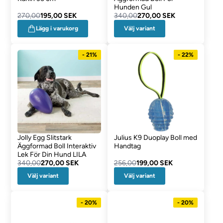
Hunden Gul
270,00
195,00 SEK
340,00
270,00 SEK
Välj variant
Lägg i varukorg
- 21%
- 22%
Jolly Egg Slitstark
Julius K9 Duoplay Boll med
Äggformad Boll Interaktiv
Handtag
Lek För Din Hund LILA
340,00
270,00 SEK
256,00
199,00 SEK
Välj variant
Välj variant
- 20%
- 20%