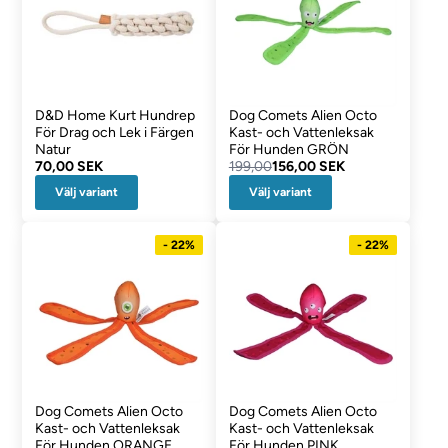
D&D Home Kurt Hundrep
Dog Comets Alien Octo
För Drag och Lek i Färgen
Kast- och Vattenleksak
Natur
För Hunden GRÖN
70,00 SEK
199,00
156,00 SEK
Välj variant
Välj variant
- 22%
- 22%
Dog Comets Alien Octo
Dog Comets Alien Octo
Kast- och Vattenleksak
Kast- och Vattenleksak
För Hunden ORANGE
För Hunden PINK