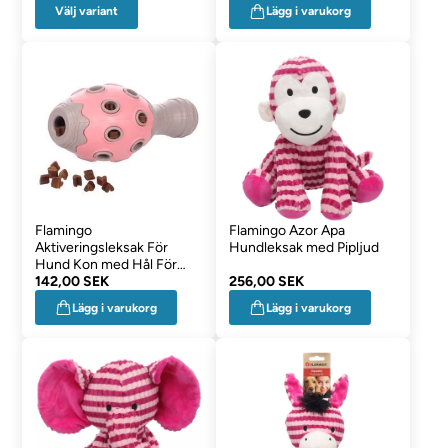
Välj variant
Lägg i varukorg
Flamingo
Flamingo Azor Apa
Aktiveringsleksak För
Hundleksak med Pipljud
Hund Kon med Hål För
Godis Rosa
142,00 SEK
256,00 SEK
Lägg i varukorg
Lägg i varukorg