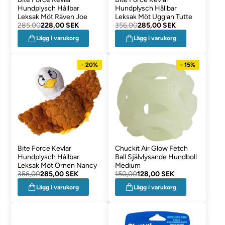
Hundplysch Hållbar
Hundplysch Hållbar
Leksak Möt Räven Joe
Leksak Möt Ugglan Tutte
285,00
228,00 SEK
356,00
285,00 SEK
Lägg i varukorg
Lägg i varukorg
- 20%
- 15%
Bite Force Kevlar
Chuckit Air Glow Fetch
Hundplysch Hållbar
Ball Självlysande Hundboll
Leksak Möt Örnen Nancy
Medium
356,00
285,00 SEK
150,00
128,00 SEK
Lägg i varukorg
Lägg i varukorg