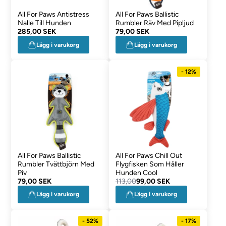
All For Paws Antistress
All For Paws Ballistic
Nalle Till Hunden
Rumbler Räv Med Pipljud
285,00 SEK
79,00 SEK
Lägg i varukorg
Lägg i varukorg
- 12%
All For Paws Ballistic
All For Paws Chill Out
Rumbler Tvättbjörn Med
Flygfisken Som Håller
Piv
Hunden Cool
79,00 SEK
113,00
99,00 SEK
Lägg i varukorg
Lägg i varukorg
- 52%
- 17%