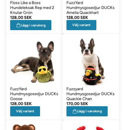
Floss Like a Boss
FuzzYard
Hundeleksak Rep med 2
Hundmysgosedjur DUCKs
Knutar Grön
Amelia Quackhart
128,00 SEK
128,00 SEK
Välj variant
Lägg i varukorg
FuzzYard
Fuzzyard
Hundmysgosedjur DUCKs
Hundmysgosedjur DUCKs
Goose
Quackie Chan
128,00 SEK
170,00 SEK
Välj variant
Lägg i varukorg