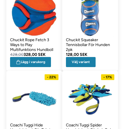
Chuckit Rope Fetch 3
Chuckit Squeaker
Ways to Play
Tennisbollar För Hunden
Multifunktions Hundboll
2pk
428,00
328,00 SEK
128,00 SEK
Välj variant
Lägg i varukorg
- 22%
- 17%
Coachi Tuggi Hide
Coachi Tuggi Spider