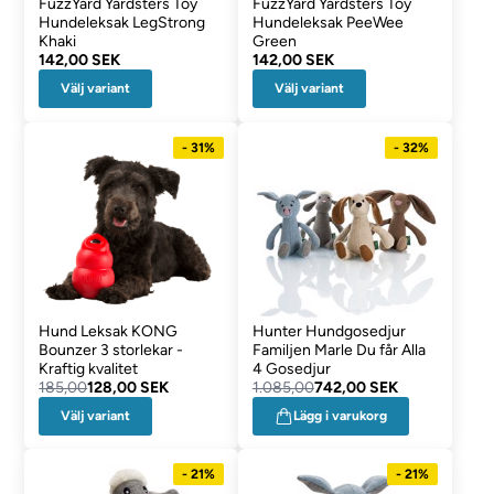
FuzzYard Yardsters Toy
FuzzYard Yardsters Toy
Hundeleksak LegStrong
Hundeleksak PeeWee
Khaki
Green
142,00 SEK
142,00 SEK
Välj variant
Välj variant
- 31%
- 32%
Hund Leksak KONG
Hunter Hundgosedjur
Bounzer 3 storlekar -
Familjen Marle Du får Alla
Kraftig kvalitet
4 Gosedjur
185,00
128,00 SEK
1.085,00
742,00 SEK
Välj variant
Lägg i varukorg
- 21%
- 21%