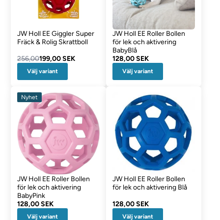
JW Holl EE Giggler Super
JW Holl EE Roller Bollen
Fräck & Rolig Skrattboll
för lek och aktivering
BabyBlå
256,00
199,00 SEK
128,00 SEK
Välj variant
Välj variant
Nyhet
JW Holl EE Roller Bollen
JW Holl EE Roller Bollen
för lek och aktivering
för lek och aktivering Blå
BabyPink
128,00 SEK
128,00 SEK
Välj variant
Välj variant