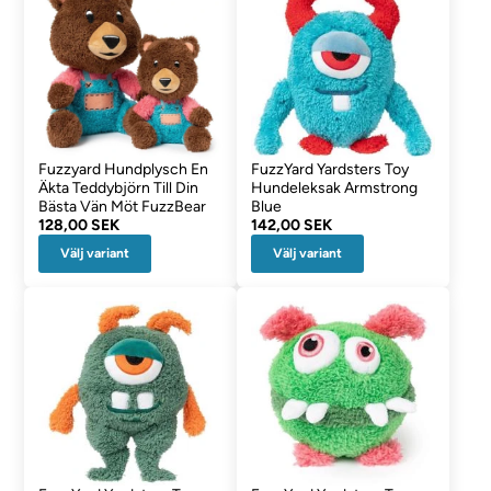
Fuzzyard Hundplysch En
FuzzYard Yardsters Toy
Äkta Teddybjörn Till Din
Hundeleksak Armstrong
Bästa Vän Möt FuzzBear
Blue
128,00 SEK
142,00 SEK
Välj variant
Välj variant