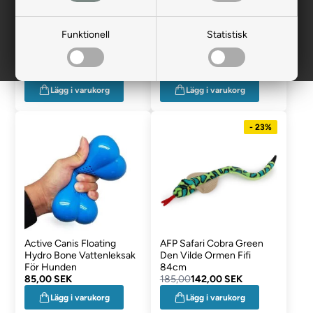
Funktionell
Statistisk
256,00
199,00 SEK
256,00
199,00 SEK
Lägg i varukorg
Lägg i varukorg
- 23%
Active Canis Floating
AFP Safari Cobra Green
Hydro Bone Vattenleksak
Den Vilde Ormen Fifi
För Hunden
84cm
85,00 SEK
185,00
142,00 SEK
Lägg i varukorg
Lägg i varukorg