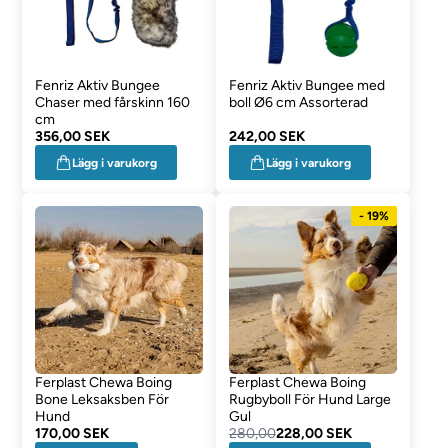
Fenriz Aktiv Bungee
Fenriz Aktiv Bungee med
Chaser med fårskinn 160
boll Ø6 cm Assorterad
cm
356,00 SEK
242,00 SEK
Lägg i varukorg
Lägg i varukorg
- 19%
Ferplast Chewa Boing
Ferplast Chewa Boing
Bone Leksaksben För
Rugbyboll För Hund Large
Hund
Gul
170,00 SEK
280,00
228,00 SEK