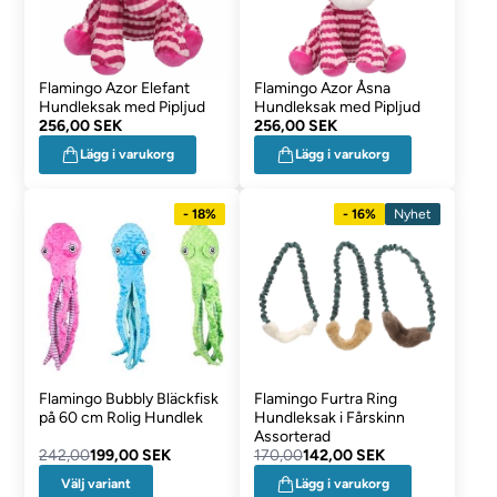
Flamingo Azor Elefant
Flamingo Azor Åsna
Hundleksak med Pipljud
Hundleksak med Pipljud
256,00 SEK
256,00 SEK
Lägg i varukorg
Lägg i varukorg
- 18%
- 16%
Nyhet
Flamingo Bubbly Bläckfisk
Flamingo Furtra Ring
på 60 cm Rolig Hundlek
Hundleksak i Fårskinn
Assorterad
242,00
199,00 SEK
170,00
142,00 SEK
Välj variant
Lägg i varukorg