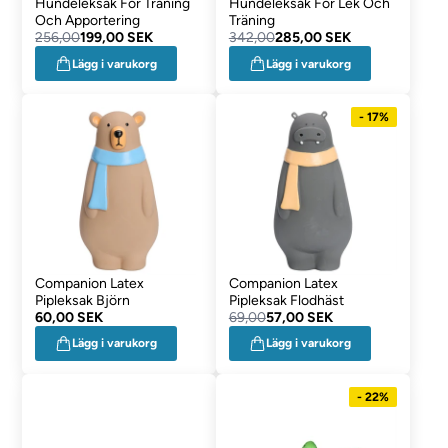
Hundeleksak För Träning
Hundeleksak För Lek Och
Och Apportering
Träning
256,00
199,00 SEK
342,00
285,00 SEK
Lägg i varukorg
Lägg i varukorg
- 17%
Companion Latex
Companion Latex
Pipleksak Björn
Pipleksak Flodhäst
60,00 SEK
69,00
57,00 SEK
Lägg i varukorg
Lägg i varukorg
- 22%