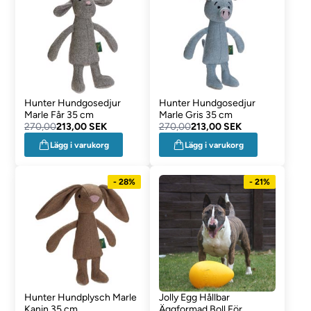
Hunter Hundgosedjur
Hunter Hundgosedjur
Marle Får 35 cm
Marle Gris 35 cm
270,00
213,00 SEK
270,00
213,00 SEK
Lägg i varukorg
Lägg i varukorg
- 28%
- 21%
Hunter Hundplysch Marle
Jolly Egg Hållbar
Kanin 35 cm
Äggformad Boll För