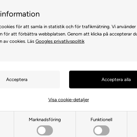
Billig frakt, endast 99 kr
30 dagars retur
information
ookies för att samla in statistik och för trafikmätning. Vi använder
n för att förbättra webbplatsen. Genom att klicka på accepterar d
n av cookies. Läs
Googles privatlivspolitik
KATTER
FÖR HÖNS
ANDRA DJUR
FÖR FÅGEL
FÖR HÄS
Visa cookie-detaljer
Hunter Hundselar
Marknadsföring
Funktionell
Framsida
»
MÄRKEVARA
»
Hunter
»
Hunter Hundselar