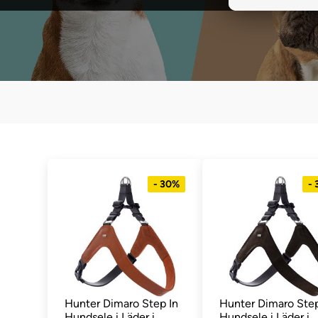
- 30%
-
Hunter Dimaro Step In
Hunter Dimaro Step
Hundsele i Läder i
Hundsele i Läder i