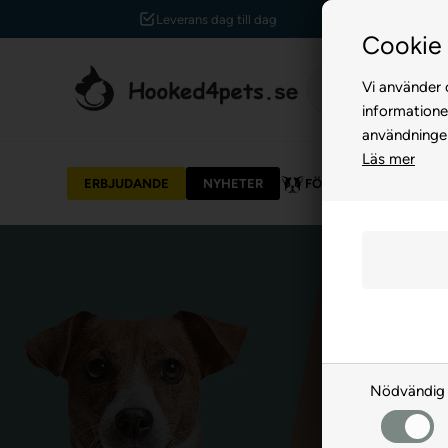
Kundservice +45 7174 3600
Cookie 
Vi använder c
informatione
användninge
Läs mer
ERBJUDANDE
NYHETER
FÖR HUND
FÖR 
Nödvändig