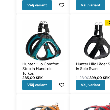
Välj variant
Välj variant
-
Hunter Hilo Comfort
Hunter Hilo Läder 
Step In Hundsele i
In Sele Svart
Turkos
285,00 SEK
1.128,00
899,00 SEK
Välj variant
Välj variant