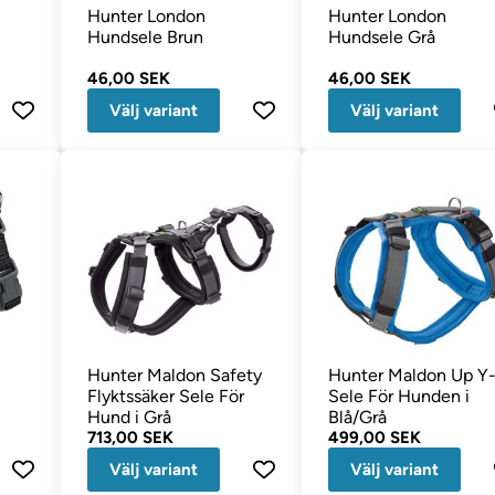
Hunter London
Hunter London
Hundsele Brun
Hundsele Grå
46,00 SEK
46,00 SEK
Välj variant
Välj variant
Hunter Maldon Safety
Hunter Maldon Up Y
Flyktssäker Sele För
Sele För Hunden i
Hund i Grå
Blå/Grå
713,00 SEK
499,00 SEK
Välj variant
Välj variant