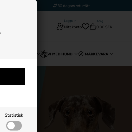
5 stjärnor – Trustpilot
rätt
Logga in
Korg
0,00 SEK
Mitt konto
u
T
FÖR KANIN
VI MED HUND
MÄRKEVARA
Statistisk